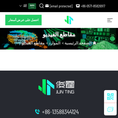
AR
[email protected]
+86-0571-85826917
احصل على عرض أسعار
مقاطع الفيديو
الصفحة الرئيسية
>
الموارد
>
مقاطع الفيديو
+86-13588344124