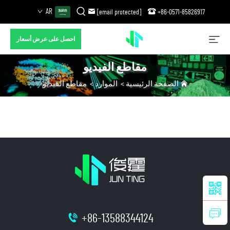
AR
[email protected]
+86-0571-85826917
احصل على عرض أسعار
مقاطع الفيديو
الصفحة الرئيسية
>
الموارد
>
مقاطع الفيديو
+86-13588344124