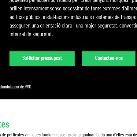
Aquestes pel·lícules són ideals per crear senyals, marques i p
brillen intensament sense necessitat de fonts externes d'alime
edificis públics, instal·lacions industrials i sistemes de transpo
asseguren una orientació clara i una major seguretat, convert
integral de seguretat.
Sol·licitar pressupost
Contacteu-nos
otoluminiscent de PVC
tes
e pel·lícules viníliques fotoluminescents d'alta qualitat. Cada una d'elles està 