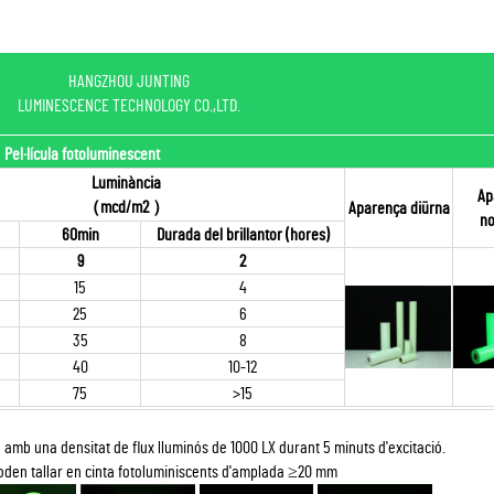
HANGZHOU JUNTING
LUMINESCENCE TECHNOLOGY CO.,LTD.
Pel·lícula fotoluminescent
Luminància
Ap
（
mcd/m2
）
Aparença diürna
no
60min
Durada del brillantor (hores)
9
2
15
4
25
6
35
8
40
10-12
75
>15
 amb una densitat de flux lluminós de 1000 LX durant 5 minuts d'excitació.
 poden tallar en cinta fotoluminiscents d'amplada ≥20 mm