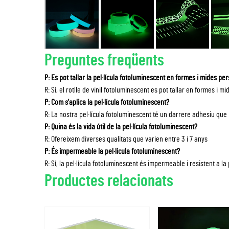
Preguntes freqüents
P: Es pot tallar la pel·lícula fotoluminescent en formes i mides pe
R: Sí, el rotlle de vinil fotoluminescent es pot tallar en formes i 
P: Com s'aplica la pel·lícula fotoluminescent?
R: La nostra pel·lícula fotoluminescent té un darrere adhesiu que
P: Quina és la vida útil de la pel·lícula fotoluminescent?
R: Ofereixem diverses qualitats que varien entre 3 i 7 anys
P: És impermeable la pel·lícula fotoluminescent?
R: Sí, la pel·lícula fotoluminescent és impermeable i resistent a la 
Productes relacionats