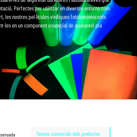
assarel·les de seguretat duradores i autoadhesives que
ntació. Perfectes per utilitzar en diversos entorns com
rt, les nostres pel·lícules viníliques fotoluminescents
int-les en un component essencial de qualsevol pla
Termes comercials dels productes
dissenyada