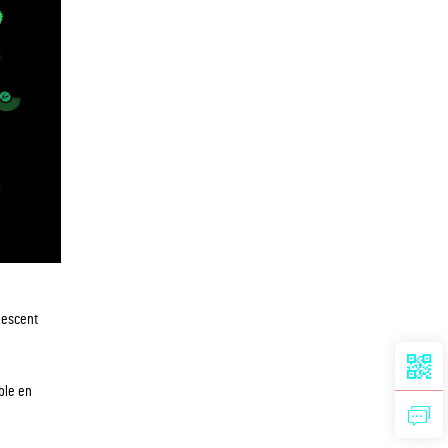
inescent
ble en