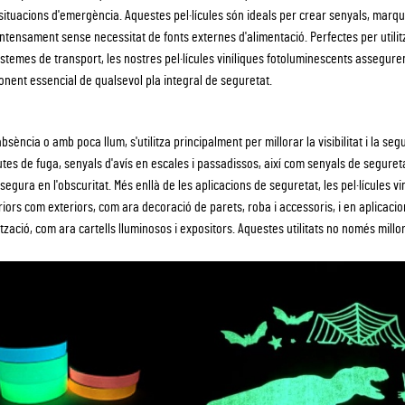
i situacions d'emergència. Aquestes pel·lícules són ideals per crear senyals, marqu
ntensament sense necessitat de fonts externes d'alimentació. Perfectes per utilit
 sistemes de transport, les nostres pel·lícules viníliques fotoluminescents assegur
onent essencial de qualsevol pla integral de seguretat.
sència o amb poca llum, s'utilitza principalment per millorar la visibilitat i la seg
utes de fuga, senyals d'avís en escales i passadissos, així com senyals de segureta
ura en l'obscuritat. Més enllà de les aplicacions de seguretat, les pel·lícules vi
riors com exteriors, com ara decoració de parets, roba i accessoris, i en aplicaci
ització, com ara cartells lluminosos i expositors. Aquestes utilitats no només millo