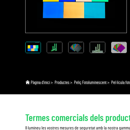
Pàgina d’inici
>
Productes
>
Peliç Fotoluminescent
>
Pel·lícula f
Termes comercials dels produc
Il·lumineu les vostres mesures de seguretat amb la nostra gamma d