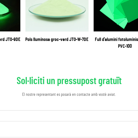
verd JTO-9DE
Pols lluminosa groc-verd JTO-W-7DE
Full d'alumini fotolumini
PVC-100
Sol·liciti un pressupost gratuït
El nostre representant es posarà en contacte amb vostè aviat.