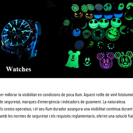
r millorar la visibilitat en condicions de poca llum. Aquest rotlle de vinil fotolum
ió de seguretat, marques d'emergència i indicadors de guiament. La naturalesa
ls costos operatius, i el seu llum durador assegura una visibilitat contínua durant
mb les normes de seguretat i els requisits reglamentaris, oferint una solució fia