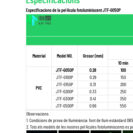
Especificacions
Especificacions de la pel·lícula fotoluminiscent JTF-G050P
Material
Model NO.
Grosor (mm)
10 min
JTF-G050P
0.28
100
JTF-G100P
0.29
150
JTF-G150P
0.31
200
PVC
JTF-G200P
0.33
250
JTF-G300P
0.41
350
JTF-G500P
0.66
550
Observacions:
1. Condicions de prova de lluminància: font de llum estàndard D65
2. Tots els models de les nostres pel·lícules fotoluminiscents es