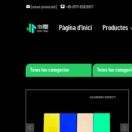
[email protected]
+86-0571-85826917
Pàgina d’inici
Productes
Totes les categories
Totes les categori
petites