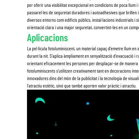
per oferir una visibilitat excepcional en condicions de poca llum 
passarel·les de seguretat duradores i autoadhesives que brillen i
diversos entorns com edificis públics, instal·lacions industrials i
orientació clara i una major seguretat, convertint-les en un comp
Aplicacions
La pel·lícula fotoluminiscent, un material capaç d'emetre llum en ab
durant la nit. S'aplica àmpliament en senyalització d'evacuació i r
orientant eficacement les persones per desplaçar-se de manera seg
fotoluminiscents s'utilitzen creativament tant en decoracions inte
innovadores dins del món de la publicitat i la tecnologia de visual
l'atractiu estètic, sinó que també aporten valor pràctic i atractiu.