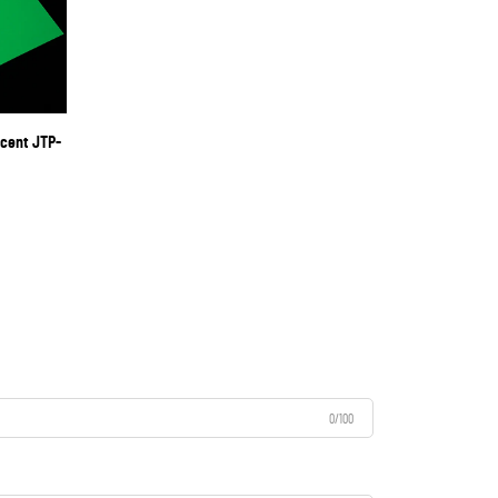
scent JTP-
0/100