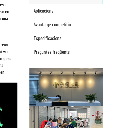
es i
Aplicacions
zar en
en una
Avantatge competitiu
Especificacions
uretat
t vial,
Preguntes freqüents
niliques
ons
ren