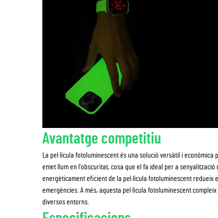
Avantatge competitiu
La pel·lícula fotoluminescent és una solució versàtil i econòmica pe
emet llum en l'obscuritat, cosa que el fa ideal per a senyalitzac
energèticament eficient de la pel·lícula fotoluminescent redueix e
emergències. A més, aquesta pel·lícula fotoluminescent compleix a
diversos entorns.