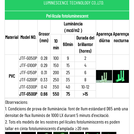
LUMINESCENCE TECHNOLOGY CO.,LTD.
Pel·lícula fotoluminescent
Luminància
（
mcd/m2
）
Grosor
Aparença
Aparença
Material
Model NO.
Durada del
(mm)
diürna
nocturna
10
60min
brillantor
min
(hores)
JTF-G050P
0.28
100
9
2
JTF-G100P
0.29
150
15
4
JTF-G150P
0.31
200
25
6
PVC
JTF-G200P
0.33
250
35
8
JTF-G300P
0.41
350
40
10-12
JTF-G500P
0.66
550
75
>15
Observacions:
1. Condicions de prova de lluminància: font de llum estàndard D65 amb una
densitat de flux lluminós de 1000 LX durant 5 minuts d'excitació.
2. Tots els models de les nostres pel·lícules fotoluminiscents es poden
tallar en cinta fotoluminiscents d'amplada ≥20 mm