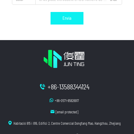
Envia
+86-13588344124
+86-0571-85826917
[email protected]
Habitació 815 i 816, Edifici 2, Centre Comercial Dongfang Mao, Hangzhou, Zhejiang