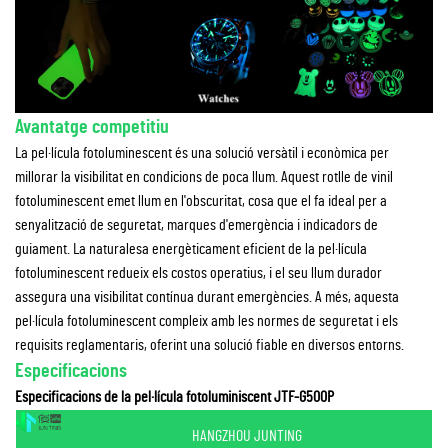
Avantatge competitiu
La pel·lícula fotoluminescent és una solució versàtil i econòmica per
millorar la visibilitat en condicions de poca llum. Aquest rotlle de vinil
fotoluminescent emet llum en l'obscuritat, cosa que el fa ideal per a
senyalització de seguretat, marques d'emergència i indicadors de
guiament. La naturalesa energèticament eficient de la pel·lícula
fotoluminescent redueix els costos operatius, i el seu llum durador
assegura una visibilitat contínua durant emergències. A més, aquesta
pel·lícula fotoluminescent compleix amb les normes de seguretat i els
requisits reglamentaris, oferint una solució fiable en diversos entorns.
Especificacions
Especificacions de la pel·lícula fotoluminiscent JTF-G500P
HANGZHOU JUNTING