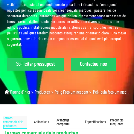
visibilitat excepcional en condicions de poca llum i situacions d'emergència.
Aquestes pel·lícules són ideals per crear senyals, marques i passarel·les de
seguretat duradores i autoadhesives que brillen intensament sense necessitat de
fonts externes d'alimentació. Perfectes per utilitzar en diversos entorns com
edificis públics, instal·lacions industrials i sistemes de transport, les nostres
pel·lícules viníliques fotoluminescents asseguren una orientació clara i una major
seguretat, convertint-les en un component essencial de qualsevol pla integral de
seguretat.
Sol·licitar pressupost
Contacteu-nos
Pàgina d’inici
>
Productes
>
Peliç Fotoluminescent
>
Pel·lícula fotoluminiscent de PVC
Termes
Avantatge
Preguntes
comercials dels
Aplicacions
Especificacions
competitiu
freqüents
productes
Termes comercials dels productes