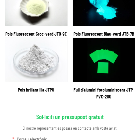
Pols Fluorescent Groc-verd JTO-9C
Pols Fluorescent Blau-verd JTB-7B
Pols brillant lila JTPU
Full d'alumini fotoluminiscent JTP-
PVC-200
Sol·liciti un pressupost gratuït
El nostre representant es posarà en contacte amb vostè aviat.
Correu electrònic