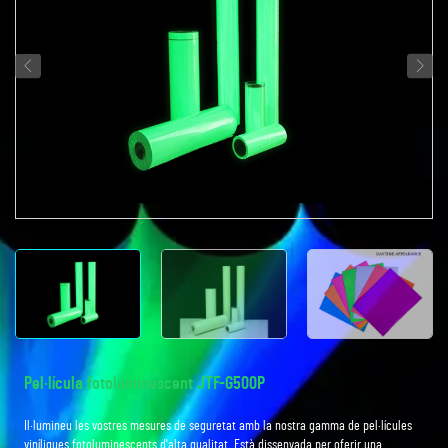
Pel·lícula fotoluminescent JTF-G500P
Il·lumineu les vostres mesures de seguretat amb la nostra gamma de pel·lícules
viníliques fotoluminescents d'alta qualitat. Està dissenyada per oferir una