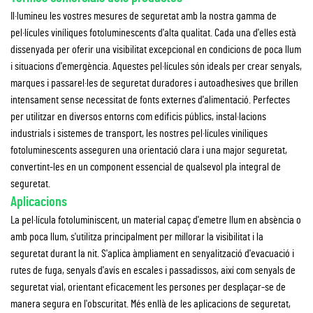
Il·lumineu les vostres mesures de seguretat amb la nostra gamma de
pel·lícules viníliques fotoluminescents d'alta qualitat. Cada una d'elles està
dissenyada per oferir una visibilitat excepcional en condicions de poca llum
i situacions d'emergència. Aquestes pel·lícules són ideals per crear senyals,
marques i passarel·les de seguretat duradores i autoadhesives que brillen
intensament sense necessitat de fonts externes d'alimentació. Perfectes
per utilitzar en diversos entorns com edificis públics, instal·lacions
industrials i sistemes de transport, les nostres pel·lícules viníliques
fotoluminescents asseguren una orientació clara i una major seguretat,
convertint-les en un component essencial de qualsevol pla integral de
seguretat.
Aplicacions
La pel·lícula fotoluminiscent, un material capaç d'emetre llum en absència o
amb poca llum, s'utilitza principalment per millorar la visibilitat i la
seguretat durant la nit. S'aplica àmpliament en senyalització d'evacuació i
rutes de fuga, senyals d'avís en escales i passadissos, així com senyals de
seguretat vial, orientant eficacement les persones per desplaçar-se de
manera segura en l'obscuritat. Més enllà de les aplicacions de seguretat,