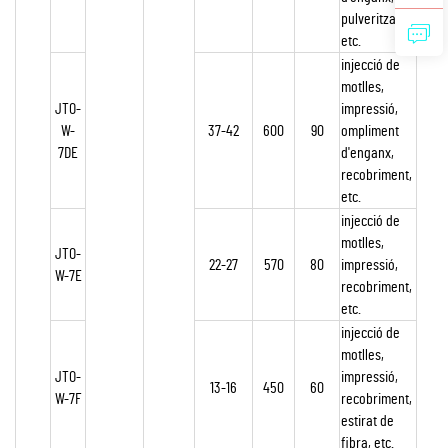
pulverització,
etc.
injecció de
motlles,
JTO-
impressió,
W-
37-42
600
90
ompliment
7DE
d'enganx,
recobriment,
etc.
injecció de
motlles,
JTO-
22-27
570
80
impressió,
W-7E
recobriment,
etc.
injecció de
motlles,
JTO-
impressió,
13-16
450
60
W-7F
recobriment,
estirat de
fibra, etc.