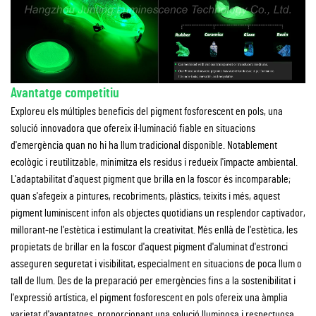
Avantatge competitiu
Exploreu els múltiples beneficis del pigment fosforescent en pols, una
solució innovadora que ofereix il·luminació fiable en situacions
d'emergència quan no hi ha llum tradicional disponible. Notablement
ecològic i reutilitzable, minimitza els residus i redueix l'impacte ambiental.
L'adaptabilitat d'aquest pigment que brilla en la foscor és incomparable;
quan s'afegeix a pintures, recobriments, plàstics, teixits i més, aquest
pigment luminiscent infon als objectes quotidians un resplendor captivador,
millorant-ne l'estètica i estimulant la creativitat. Més enllà de l'estètica, les
propietats de brillar en la foscor d'aquest pigment d'aluminat d'estronci
asseguren seguretat i visibilitat, especialment en situacions de poca llum o
tall de llum. Des de la preparació per emergències fins a la sostenibilitat i
l'expressió artística, el pigment fosforescent en pols ofereix una àmplia
varietat d'avantatges, proporcionant una solució lluminosa i respectuosa