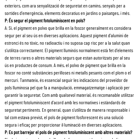
exteriors, com ara senyalització de seguretat en camins, senyals per a
sortides d'emergència, elements decoratius en jardins o paisatges, i més.
P: És segur el pigment fotoluminiscent en pols?
A: Sí, el pigment en polvo que brilla en la foscor generalment es considera
segur per al seu ús en diverses aplicacions. Aquest pigment d'alumini de
estronci és no tòxic, no radioactiu i no suposa cap risc per a la salut quan
s'utilitza correctament. El pigment lluminós normalment està fet d'elements
de terres rares o altres materials segurs que estan autoritzats per al seu
ús en productes de consum. A més, el polvo de pigment que brilla en la
foscor no conté substàncies perilloses ni metalls pesants com el plom o el
mercuri. Tanmateix, és essencial seguir les indicacions del proveïdor de
pols lluminosa pel que fa a manipulació, emmagatzematge i aplicació per
garantir la seguretat. Com amb qualsevol material, és recomanable utilitzar
el pigment fotoluminiscent d'acord amb les normatives i estàndards de
seguretat pertinents. En general, quan s'utilitza de manera responsable i
tal com estava previst, el pols de pigment fosforescent és una solució
segura i eficaç per proporcionar il·luminació en diverses aplicacions.
P: Es pot barrejar el pols de pigment fotoluminiscent amb altres materials?