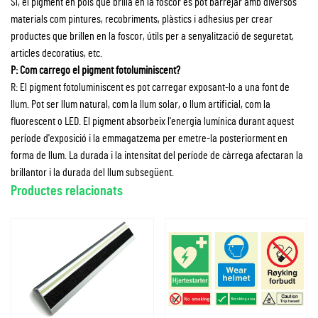
Sí, el pigment en pols que brilla en la foscor es pot barrejar amb diversos
materials com pintures, recobriments, plàstics i adhesius per crear
productes que brillen en la foscor, útils per a senyalització de seguretat,
articles decoratius, etc.
P: Com carrego el pigment fotoluminiscent?
R: El pigment fotoluminiscent es pot carregar exposant-lo a una font de
llum. Pot ser llum natural, com la llum solar, o llum artificial, com la
fluorescent o LED. El pigment absorbeix l'energia lumínica durant aquest
període d'exposició i la emmagatzema per emetre-la posteriorment en
forma de llum. La durada i la intensitat del període de càrrega afectaran la
brillantor i la durada del llum subsegüent.
Productes relacionats