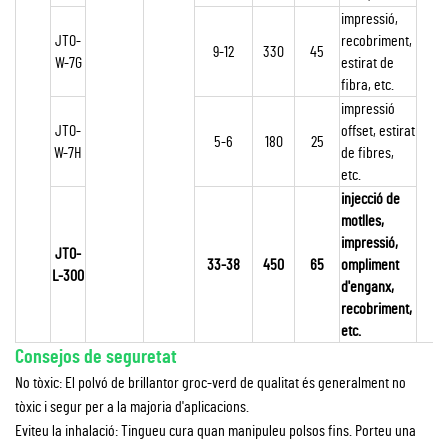
impressió,
JTO-
recobriment,
9-12
330
45
W-7G
estirat de
fibra, etc.
impressió
JTO-
offset, estirat
5-6
180
25
W-7H
de fibres,
etc.
injecció de
motlles,
impressió,
JTO-
33-38
450
65
ompliment
L-300
d'enganx,
recobriment,
etc.
Consejos de seguretat
No tòxic: El polvó de brillantor groc-verd de qualitat és generalment no
tòxic i segur per a la majoria d'aplicacions.
Eviteu la inhalació: Tingueu cura quan manipuleu polsos fins. Porteu una