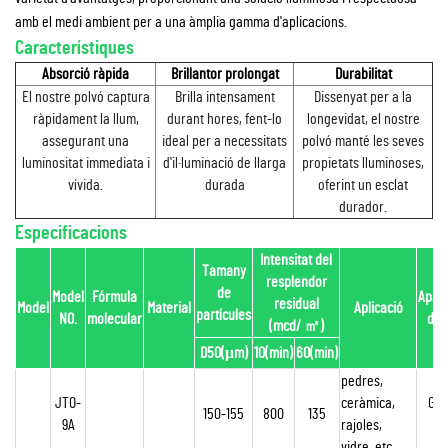
amb el medi ambient per a una àmplia gamma d'aplicacions.
Característiques
Absorció ràpida
Brillantor prolongat
Durabilitat
El nostre polvó captura
Brilla intensament
Dissenyat per a la
ràpidament la llum,
durant hores, fent-lo
longevidat, el nostre
assegurant una
ideal per a necessitats
polvó manté les seves
luminositat immediata i
d'il·luminació de llarga
propietats lluminoses,
vívida.
durada
oferint un esclat
durador.
Especificacions
Intensitat del
Tamany
resplendor
de
Model
Fórmula
Apar
residual
Model
Material
Aplicació
partícules
NO.
molecular
diü
(mcd/
㎡
)
D50(μm)
10(min)
60(min)
pedres,
JTO-
ceràmica,
Gro
150-155
800
135
9A
rajoles,
cl
vidre, etc.