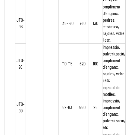
ompliment
d'enganx,
JTO-
pedres,
135-140
740
130
9B
ceràmica,
rajoles, vidre
i etc.
impressió,
pulverització,
JTO-
ompliment
110-115
620
100
9C
d'enganx,
rajoles, vidre
i etc.
injecció de
motlles,
impressió,
JTO-
58-63
550
85
ompliment
9D
d'enganx,
pulverització,
etc.
injecció de