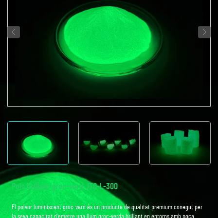
Pols brillant groc-verd JTO-L-300
El polvor luminiscent groc-verd és un producte de qualitat premium conegut per
la seva capacitat d'emetre una llum groc-verda brillant en entorns amb poca