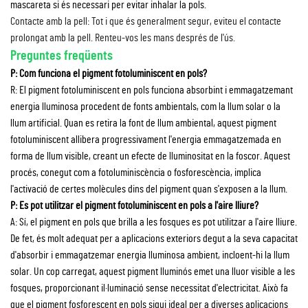
mascareta si és necessari per evitar inhalar la pols.
Contacte amb la pell: Tot i que és generalment segur, eviteu el contacte
prolongat amb la pell. Renteu-vos les mans després de l'ús.
Preguntes freqüents
P: Com funciona el pigment fotoluminiscent en pols?
R: El pigment fotoluminiscent en pols funciona absorbint i emmagatzemant
energia lluminosa procedent de fonts ambientals, com la llum solar o la
llum artificial. Quan es retira la font de llum ambiental, aquest pigment
fotoluminiscent allibera progressivament l'energia emmagatzemada en
forma de llum visible, creant un efecte de lluminositat en la foscor. Aquest
procés, conegut com a fotoluminiscència o fosforescència, implica
l'activació de certes molècules dins del pigment quan s'exposen a la llum.
P: Es pot utilitzar el pigment fotoluminiscent en pols a l'aire lliure?
A: Sí, el pigment en pols que brilla a les fosques es pot utilitzar a l'aire lliure.
De fet, és molt adequat per a aplicacions exteriors degut a la seva capacitat
d'absorbir i emmagatzemar energia lluminosa ambient, incloent-hi la llum
solar. Un cop carregat, aquest pigment lluminós emet una lluor visible a les
fosques, proporcionant il·luminació sense necessitat d'electricitat. Això fa
que el pigment fosforescent en pols sigui ideal per a diverses aplicacions