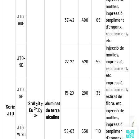
motlles,
impressió,
JTO-
37-42
480
65
ompliment
9DE
d'enganx,
recobriment,
etc.
injecció de
motlles,
JTO-
22-27
420
55
impressió,
9E
recobriment,
etc.
impressió,
JTO-
recobriment,
15-20
280
35
9F
estirat de
fibra, etc.
SrAl
O
:
aluminat
2
4
Sèrie
2+
Eu
,Dy
de terra
injecció de
JTO
3+
alcalina
motlles,
impressió,
JTO-
58-63
650
110
ompliment
W-7D
d'enganx,