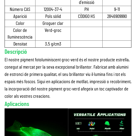
d'emissió
Número CAS
12004-37-4
PH
9-11
Aparició
Pols sòlid
CÒDIGO HS
2846909990
Color
Groguer clar
Color de
Verd-groc
lluminescència
Densitat
3,5 g/cm3
Descripció
El nostre pigment fotoluminiscent groc-verd és el nostre producte estrella,
conegut al mercat per la seva excepcional brillantor. Fabricat amb alumini
de estronci de primera qualitat, el seu brillantor viu il·lumina fins i tot els
espais més foscos. Sigui en aplicacions de motllat, impressió o recobriment,
la incorporació del nostre pigment groc-verd afegeix un toc captivador de
color als vostres creacions.
Aplicacions