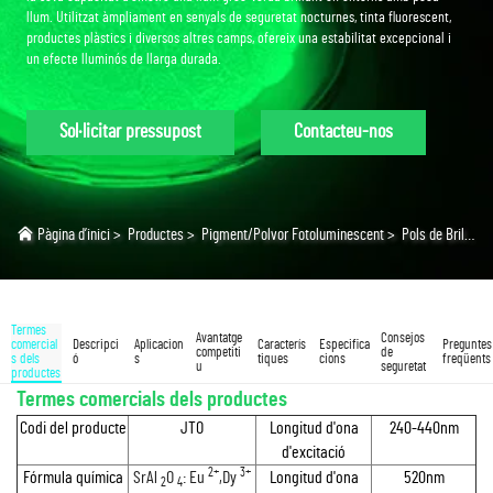
llum. Utilitzat àmpliament en senyals de seguretat nocturnes, tinta fluorescent,
productes plàstics i diversos altres camps, ofereix una estabilitat excepcional i
un efecte lluminós de llarga durada.
Sol·licitar pressupost
Contacteu-nos
Pàgina d’inici
>
Productes
>
Pigment/Polvor Fotoluminescent
>
Pols de Brilly Groc Verd
Termes
Avantatge
Consejos
comercial
Descripci
Aplicacion
Caracterís
Especifica
Preguntes
competiti
de
s dels
ó
s
tiques
cions
freqüents
u
seguretat
productes
Termes comercials dels productes
Codi del producte
JTO
Longitud d'ona
240-440nm
d'excitació
2+
3+
Fórmula química
SrAl
O
: Eu
,Dy
Longitud d'ona
520nm
2
4