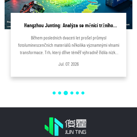
Hangzhou Junting: Analýza se měnící tržního
prostředí průmyslu fotoluminescenčních materiálů
Během posledních dvaceti let prošel průmysl
fotoluminescenčních materiálů několika významnými vlnami
transformace. Trh, který dříve téměř výhradně řídila nízká
výrobní cena, se postupně vyvíjel k trhu, kde jsou klíčovými
Jul. 07. 2026
faktory technologie, environmentální...