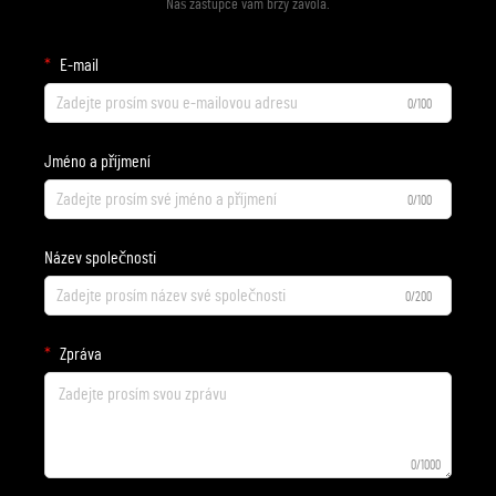
Náš zástupce vám brzy zavolá.
E-mail
0/100
Jméno a příjmení
0/100
Název společnosti
0/200
Zpráva
0/1000