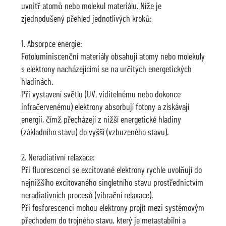
uvnitř atomů nebo molekul materiálu. Níže je
zjednodušený přehled jednotlivých kroků:
1. Absorpce energie:
Fotoluminiscenční materiály obsahují atomy nebo molekuly
s elektrony nacházejícími se na určitých energetických
hladinách.
Při vystavení světlu (UV, viditelnému nebo dokonce
infračervenému) elektrony absorbují fotony a získávají
energii, čímž přecházejí z nižší energetické hladiny
(základního stavu) do vyšší (vzbuzeného stavu).
2. Neradiativní relaxace:
Při fluorescenci se excitované elektrony rychle uvolňují do
nejnižšího excitovaného singletního stavu prostřednictvím
neradiativních procesů (vibrační relaxace).
Při fosforescenci mohou elektrony projít mezi systémovým
přechodem do trojného stavu, který je metastabilní a