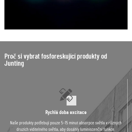
Proč si vybrat fosforeskující produkty od
Junting
Rychlá doba excitace
Naše produkty potřebují pouze 5–15 minut absorpce světla v různých
druzích viditelného světla, aby dosáhly luminiscenční funkce.