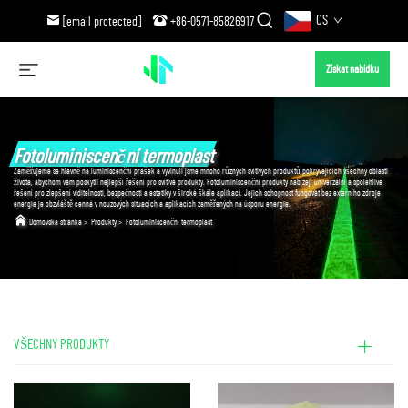
CS
[email protected]
+86-0571-85826917
Získat nabídku
Fotoluminiscenční termoplast
Zaměřujeme se hlavně na luminiscenční prášek a vyvinuli jsme mnoho různých svítivých produktů pokrývajících všechny oblasti
života, abychom vám poskytli nejlepší řešení pro svítivé produkty. Fotoluminiscenční produkty nabízejí univerzální a spolehlivé
řešení pro zlepšení viditelnosti, bezpečnosti a estetiky v široké škále aplikací. Jejich schopnost fungovat bez externího zdroje
energie je obzvláště cenná v nouzových situacích a aplikacích zaměřených na úsporu energie.
Domovská stránka
>
Produkty
>
Fotoluminiscenční termoplast
VŠECHNY PRODUKTY