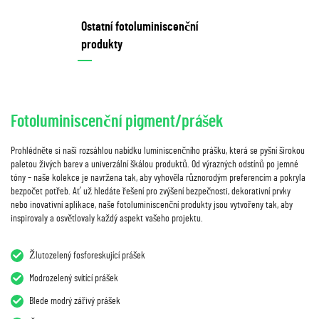
Ostatní fotoluminiscenční
produkty
Fotoluminiscenční pigment/prášek
Prohlédněte si naši rozsáhlou nabídku luminiscenčního prášku, která se pyšní širokou
paletou živých barev a univerzální škálou produktů. Od výrazných odstínů po jemné
tóny – naše kolekce je navržena tak, aby vyhověla různorodým preferencím a pokryla
bezpočet potřeb. Ať už hledáte řešení pro zvýšení bezpečnosti, dekorativní prvky
nebo inovativní aplikace, naše fotoluminiscenční produkty jsou vytvořeny tak, aby
inspirovaly a osvětlovaly každý aspekt vašeho projektu.
Žlutozelený fosforeskující prášek
Modrozelený svítící prášek
Blede modrý zářivý prášek