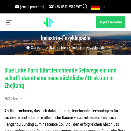
DE
[email protected]
+86-0571-85826917
Angebot anfordern
Industrie-Enzyklopädie
Startseite
>
Nachrichten
>
Industrie-Enzyklopädie
Blue Lake Park führt leuchtende Gehwege ein und
schafft damit eine neue nächtliche Attraktion in
Zhejiang
2023-04-08
Als Unternehmen, das sich dafür einsetzt, leuchtende Technologien für
sicherere und schönere öffentliche Räume voranzutreiben, freut sich
Hangzhou Junting Luminescence Co., Ltd., den erfolgreichen Abschluss
einer umfassenden Beleuchtungserneuerung im bekannten Blue Lake Park