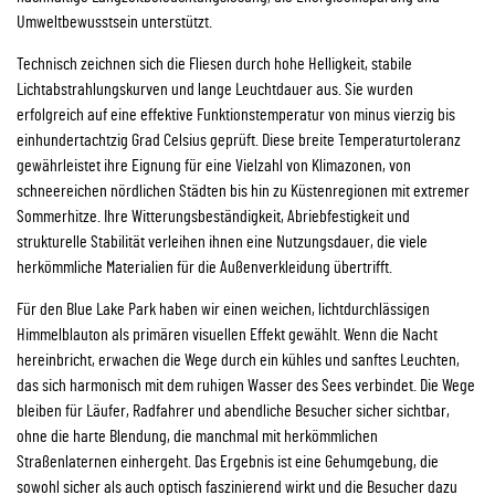
Umweltbewusstsein unterstützt.
Technisch zeichnen sich die Fliesen durch hohe Helligkeit, stabile
Lichtabstrahlungskurven und lange Leuchtdauer aus. Sie wurden
erfolgreich auf eine effektive Funktionstemperatur von minus vierzig bis
einhundertachtzig Grad Celsius geprüft. Diese breite Temperaturtoleranz
gewährleistet ihre Eignung für eine Vielzahl von Klimazonen, von
schneereichen nördlichen Städten bis hin zu Küstenregionen mit extremer
Sommerhitze. Ihre Witterungsbeständigkeit, Abriebfestigkeit und
strukturelle Stabilität verleihen ihnen eine Nutzungsdauer, die viele
herkömmliche Materialien für die Außenverkleidung übertrifft.
Für den Blue Lake Park haben wir einen weichen, lichtdurchlässigen
Himmelblauton als primären visuellen Effekt gewählt. Wenn die Nacht
hereinbricht, erwachen die Wege durch ein kühles und sanftes Leuchten,
das sich harmonisch mit dem ruhigen Wasser des Sees verbindet. Die Wege
bleiben für Läufer, Radfahrer und abendliche Besucher sicher sichtbar,
ohne die harte Blendung, die manchmal mit herkömmlichen
Straßenlaternen einhergeht. Das Ergebnis ist eine Gehumgebung, die
sowohl sicher als auch optisch faszinierend wirkt und die Besucher dazu