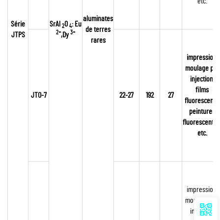
etc.
aluminates
Série
SrAl
O
: Eu
2
4
de terres
2+
3+
JTPS
,Dy
rares
impression,
moulage par
injection,
films
JTO-7
22-27
192
27
fluorescents,
peintures
fluorescentes
etc.
impression,
moulage par
injection,