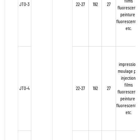
films
JTO-3
22-27
192
27
fluorescents,
peintures
fluorescentes
etc.
impression,
moulage par
injection,
films
JTO-4
22-27
192
27
fluorescents,
peintures
fluorescentes
etc.