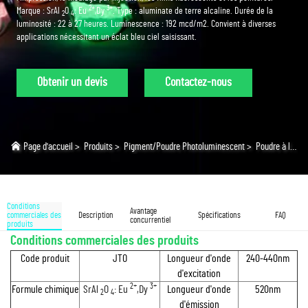
2+
3+
Marque : SrAl
O
: Eu
,Dy
. Type : aluminate de terre alcaline. Durée de la
2
4
luminosité : 22 à 27 heures. Luminescence : 192 mcd/m2. Convient à diverses
applications nécessitant un éclat bleu ciel saisissant.
Obtenir un devis
Contactez-nous
Page d'accueil
>
Produits
>
Pigment/Poudre Photoluminescent
>
Poudre à lueur néon
Conditions
Avantage
commerciales des
Description
Spécifications
FAQ
concurrentiel
produits
Conditions commerciales des produits
Code produit
JTO
Longueur d'onde
240-440nm
d'excitation
2+
3+
Formule chimique
SrAl
O
: Eu
,Dy
Longueur d'onde
520nm
2
4
d'émission