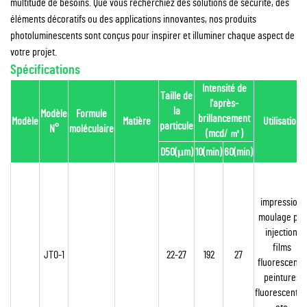
multitude de besoins. Que vous recherchiez des solutions de sécurité, des
éléments décoratifs ou des applications innovantes, nos produits
photoluminescents sont conçus pour inspirer et illuminer chaque aspect de
votre projet.
Spécifications
Intensité de
Taille de
l'après-
la
Modèle
Formule
brillancement
Modèle
Matière
Utilisation
particule
N°
moléculaire
(mcd/
㎡
)
D50(μm)
10(min)
60(min)
impression,
moulage par
injection,
films
JTO-1
22-27
192
27
fluorescents,
peintures
fluorescentes