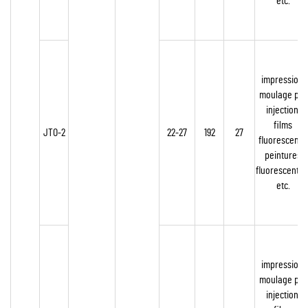
etc.
impression,
moulage par
injection,
films
JTO-2
22-27
192
27
fluorescents,
peintures
fluorescentes
etc.
impression,
moulage par
injection,