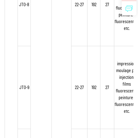
films
JTO-8
22-27
192
27
fluorescents,
peintures
fluorescentes
etc.
impression,
moulage par
injection,
films
JTO-9
22-27
192
27
fluorescents,
peintures
fluorescentes
etc.