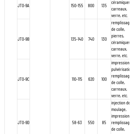
céramiques,
JTO-9A
150-155
800
135
carreaux,
verre, etc.
remplissage
de colle,
pierres,
JTO-9B
135-140
740
130
céramiques,
carreaux,
verre, etc.
impression,
pulvérisation,
remplissage
JTO-9C
110-115
620
100
de colle,
carreaux,
verre, etc.
injection de
moulage,
impression,
JTO-9D
58-63
550
85
remplissage
de colle,