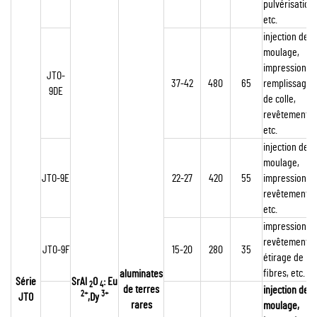
pulvérisation,
etc.
injection de
moulage,
impression,
JTO-
37-42
480
65
remplissage
9DE
de colle,
revêtement,
etc.
injection de
moulage,
JTO-9E
22-27
420
55
impression,
revêtement,
etc.
impression,
revêtement,
JTO-9F
15-20
280
35
étirage de
fibres, etc.
aluminates
Série
SrAl
O
: Eu
2
4
de terres
injection de
2+
3+
JTO
,Dy
rares
moulage,