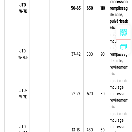
impression,
JTO-
58-63
650
110
remplissage
W-7D
de colle,
pulvérisation,
etc.
injection de
moulage,
impression,
JTO-
37-42
600
90
remplissage
W-7DE
de colle,
revêtement,
etc.
injection de
moulage,
JTO-
22-27
570
80
impression,
W-7E
revêtement,
etc.
injection de
moulage,
JTO-
impression,
13-16
450
60