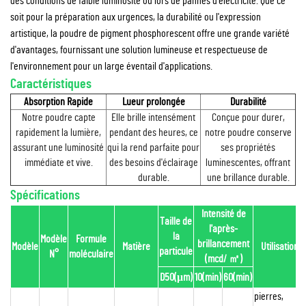
des conditions de faible luminosité ou lors de pannes d'électricité. Que ce
soit pour la préparation aux urgences, la durabilité ou l'expression
artistique, la poudre de pigment phosphorescent offre une grande variété
d'avantages, fournissant une solution lumineuse et respectueuse de
l'environnement pour un large éventail d'applications.
Caractéristiques
Absorption Rapide
Lueur prolongée
Durabilité
Notre poudre capte
Elle brille intensément
Conçue pour durer,
rapidement la lumière,
pendant des heures, ce
notre poudre conserve
assurant une luminosité
qui la rend parfaite pour
ses propriétés
immédiate et vive.
des besoins d'éclairage
luminescentes, offrant
durable.
une brillance durable.
Spécifications
Intensité de
Taille de
l'après-
la
Modèle
Formule
brillancement
Modèle
Matière
Utilisation
particule
N°
moléculaire
(mcd/
㎡
)
D50(μm)
10(min)
60(min)
pierres,