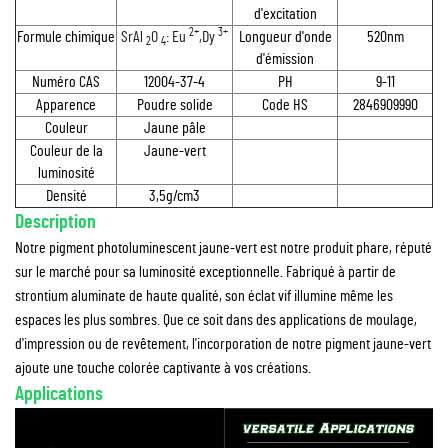
d'excitation
2+
3+
Formule chimique
SrAl
O
: Eu
,Dy
Longueur d'onde
520nm
2
4
d'émission
Numéro CAS
12004-37-4
PH
9-11
Apparence
Poudre solide
Code HS
2846909990
Couleur
Jaune pâle
Couleur de la
Jaune-vert
luminosité
Densité
3,5g/cm3
Description
Notre pigment photoluminescent jaune-vert est notre produit phare, réputé
sur le marché pour sa luminosité exceptionnelle. Fabriqué à partir de
strontium aluminate de haute qualité, son éclat vif illumine même les
espaces les plus sombres. Que ce soit dans des applications de moulage,
d'impression ou de revêtement, l'incorporation de notre pigment jaune-vert
ajoute une touche colorée captivante à vos créations.
Applications