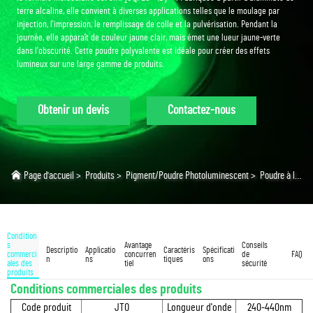
2
4
terre alcaline, elle convient à diverses applications telles que le moulage par
injection, l'impression, le remplissage de colle et la pulvérisation. Pendant la
journée, elle apparaît de couleur jaune clair, mais émet une lueur jaune-verte
dans l'obscurité. Cette poudre polyvalente est idéale pour créer des effets
lumineux sur une large gamme de produits.
Obtenir un devis
Contactez-nous
Page d'accueil
>
Produits
>
Pigment/Poudre Photoluminescent
>
Poudre à lueur jaune-vert
Condition
s
Avantage
Conseils
Descriptio
Applicatio
Caractéris
Spécificati
commerci
concurren
de
FAQ
n
ns
tiques
ons
ales des
tiel
sécurité
produits
Conditions commerciales des produits
Code produit
JTO
Longueur d'onde
240-440nm