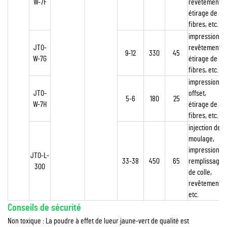
W-7F
revêtement,
étirage de
fibres, etc.
impression,
JTO-
revêtement,
9-12
330
45
W-7G
étirage de
fibres, etc.
impression
JTO-
offset,
5-6
180
25
W-7H
étirage de
fibres, etc.
injection de
moulage,
impression,
JTO-L-
33-38
450
65
remplissage
300
de colle,
revêtement,
etc.
Conseils de sécurité
Non toxique : La poudre à effet de lueur jaune-vert de qualité est