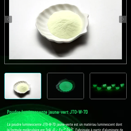
Poudre luminescente jaune-vert JTO-W-7D
La poudre luminescente JTO-W-7D jaune-verte est un matériau luminescent dont
2+
3+
la formule moléculaire est SrAl
O
: Eu
,Dy
. Fabriquée à partir d'aluminate de