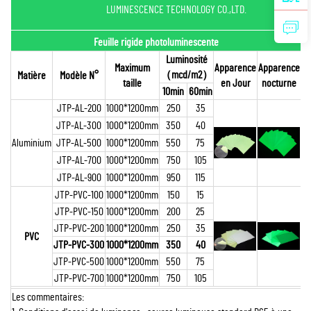
LUMINESCENCE TECHNOLOGY CO.,LTD.
Feuille rigide photoluminescente
Luminosité
Maximum
Apparence
Apparence
（mcd/m2）
Matière
Modèle N°
taille
en Jour
nocturne
10min
60min
JTP-AL-200
1000*1200mm
250
35
JTP-AL-300
1000*1200mm
350
40
Aluminium
JTP-AL-500
1000*1200mm
550
75
JTP-AL-700
1000*1200mm
750
105
JTP-AL-900
1000*1200mm
950
115
JTP-PVC-100
1000*1200mm
150
15
JTP-PVC-150
1000*1200mm
200
25
JTP-PVC-200
1000*1200mm
250
35
PVC
JTP-PVC-300
1000*1200mm
350
40
JTP-PVC-500
1000*1200mm
550
75
JTP-PVC-700
1000*1200mm
750
105
Les commentaires: