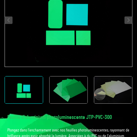
Feuille d'aluminium photoluminescente JTP-PVC-300
Plongez dans l'enchantement avec nos feuilles photoluminescentes, rayonnant de
brillance après avoir absorbé la lumière. Associées à du PVC ou de l'aluminium