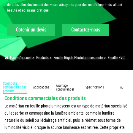
durable, elles deviennent des vases attrayants pour des motifs imprimés, alliant
beauté et éclairage pratique.
Obtenir un devis
Contactez-nous
Page d'accueil
>
Produits
>
Feuille Rigide Photoluminescente
>
Feuille PVC photoluminescente
Conditions
Avantage
commerciales des
Applications
Spécifications
FAQ
concurrentiel
produits
Conditions commerciales des produits
Le matériau en feuille photoluminescent est un type de matériau spécialisé
qui absorbe et emmagasine la lumière ambiante, comme la lumière
naturelle du soleil ou l'éclairage artificiel, puis la réémet sous forme de
luminosité visible lorsque la source lumineuse est retirée. Cette propriété