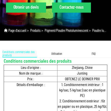
Obtenir un devis
Contactez-nous
Page d'accueil
>
Produits
>
Pigment/Poudre Photoluminescent
>
Poudre luminescente étanche
Conditions commerciales des
Utilisation
FAQ
produits
Conditions commerciales des produits
Lieu d'origine :
Zhejiang, Chine
Nom de marque :
Junting
Prix :
OBTENEZ LE DERNIER PRIX
Détails d'emballage :
1. Conditionnement intérieur : 1
kg/sac, 5 kg/sac (sac en plastique
PE)
2. Conditionnement extérieur : fût
en papier ou en plastique, 25 kg/fût.