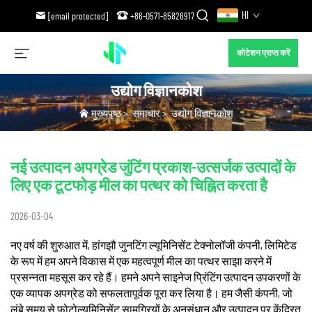
HI
[email protected]
+86-0571-85826917
कोटेशन प्राप्त करें
उद्योग विज्ञानकोश
मुख्यपृष्ठ
>
समाचार
>
उद्योग विज्ञानकोश
नई उत्पादन अपग्रेड जुंटिंग प्रकाश-उत्सर्जक उत्पादों के
लिए एक टूटफोड़ मील का पत्थर को चिह्नित करता है
2026-03-04
नए वर्ष की शुरुआत में, हांगझौ जुनटिंग ल्यूमिनिसेंट टेक्नोलॉजी कंपनी, लिमिटेड
के रूप में हम अपने विकास में एक महत्वपूर्ण मील का पत्थर साझा करने में
प्रसन्नता महसूस कर रहे हैं। हमने अपने साइनेज प्रिंटिंग उत्पादन उपकरणों के
एक व्यापक अपग्रेड को सफलतापूर्वक पूरा कर लिया है। हम जैसी कंपनी, जो
लंबे समय से फोटोल्यूमिनिसेंट सामग्रियों के अनुसंधान और उत्पादन पर केंद्रित