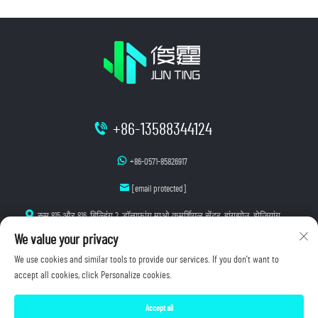
+86-13588344124
+86-0571-85826917
[email protected]
रूम 815 और 816, बिल्डिंग 2, डॉन्गफांग माओ कमर्शियल सेंटर, हांगझोउ, झेजियांग
We value your privacy
We use cookies and similar tools to provide our services. If you don't want to
accept all cookies, click Personalize cookies.
कॉपीराइट © 2026 हांगझोउ जूनटिंग ल्यूमिनेसेंस टेक्नोलॉजी कं., लि. सभी अधिकार सुरक्षित।
Accept all
गोपनीयता नीति