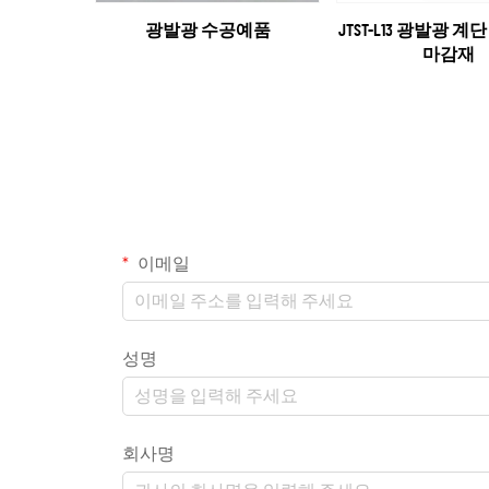
광발광 수공예품
JTST-L13 광발광 
마감재
이메일
성명
회사명