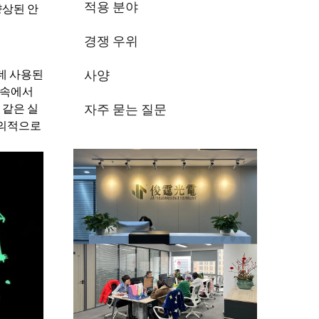
적용 분야
향상된 안
경쟁 우위
데 사용된
사양
둠 속에서
 같은 실
자주 묻는 질문
창의적으로