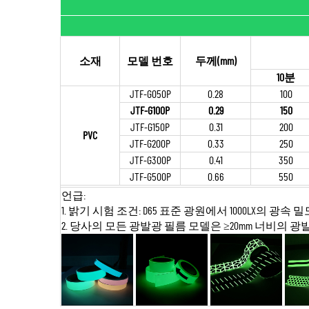
소재
모델 번호
두께(mm)
10분
JTF-G050P
0.28
100
JTF-G100P
0.29
150
JTF-G150P
0.31
200
PVC
JTF-G200P
0.33
250
JTF-G300P
0.41
350
JTF-G500P
0.66
550
언급:
1. 밝기 시험 조건: D65 표준 광원에서 1000LX의 광속 
2. 당사의 모든 광발광 필름 모델은 ≥20mm 너비의 