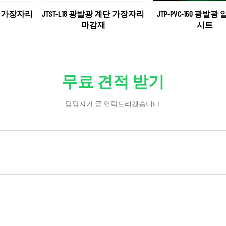
계단 가장자리
JTST-L18 광발광 계단 가장자리
JTP-PVC-150 광발
마감재
시트
무료 견적 받기
담당자가 곧 연락드리겠습니다.