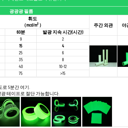
광광광 필름
휘도
（
mcd/m²
）
주간 외관
야
60분
발광 지속 시간(시간)
9
2
15
4
25
6
35
8
40
10-12
75
>15
밀도로 5분간 여기.
광발광 테이프로 절단 가능합니다.