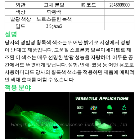
외관
고체 분말
HS 코드
2846909990
색상
담황색
발광 색상
노르스름한 녹색
밀도
3.5g/cm3
설명
당사의 광발광 황록색 색소는 뛰어난 밝기로 시장에서 정평
이 난 대표 제품입니다. 고품질 스트론튬 알루미네이트로 제
조된 이 색소는 매우 선명한 발광 성능을 자랑하며, 어두운 공
간에서도 뚜렷하게 빛납니다. 성형, 인쇄, 코팅 등 어떤 용도로
사용하더라도 당사의 황록색 색소를 적용하면 제품에 매력적
인 색채 효과를 더할 수 있습니다.
적용 분야