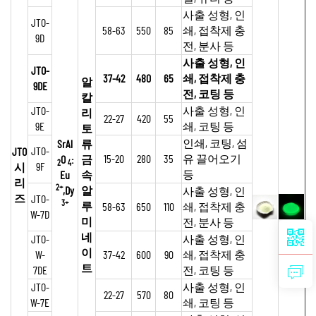
사출 성형, 인
JTO-
58-63
550
85
쇄, 접착제 충
9D
전, 분사 등
사출 성형, 인
JTO-
37-42
480
65
쇄, 접착제 충
알
9DE
전, 코팅 등
칼
JTO-
사출 성형, 인
리
22-27
420
55
9E
쇄, 코팅 등
토
인쇄, 코팅, 섬
SrAl
류
JTO-
JTO
15-20
280
35
유 끌어오기
O
:
금
2
4
9F
시
등
Eu
속
리
2+
,Dy
알
사출 성형, 인
즈
JTO-
3+
루
58-63
650
110
쇄, 접착제 충
W-7D
미
전, 분사 등
네
JTO-
사출 성형, 인
이
W-
37-42
600
90
쇄, 접착제 충
트
7DE
전, 코팅 등
JTO-
사출 성형, 인
22-27
570
80
W-7E
쇄, 코팅 등