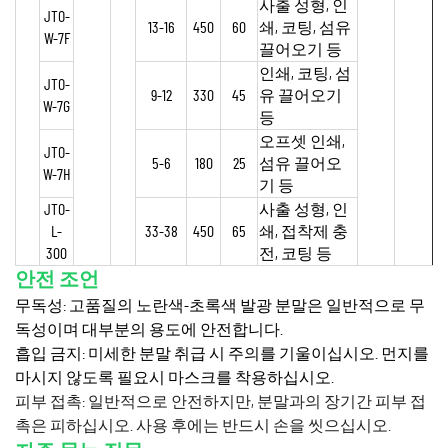
사출 성형, 인
JTO-
13-16
450
60
쇄, 코팅, 섬유
W-7F
끌어오기 등
인쇄, 코팅, 섬
JTO-
9-12
330
45
유 끌어오기
W-7G
등
오프셋 인쇄,
JTO-
5-6
180
25
섬유 끌어오
W-7H
기 등
JTO-
사출 성형, 인
L-
33-38
450
65
쇄, 접착제 충
300
전, 코팅 등
안전 조언
무독성: 고품질의 노란색-초록색 발광 분말은 일반적으로 무
독성이며 대부분의 용도에 안전합니다.
흡입 금지: 미세한 분말 취급 시 주의를 기울이십시오. 먼지를
마시지 않도록 필요시 마스크를 착용하십시오.
피부 접촉: 일반적으로 안전하지만, 분말과의 장기간 피부 접
촉은 피하십시오. 사용 후에는 반드시 손을 씻으십시오.