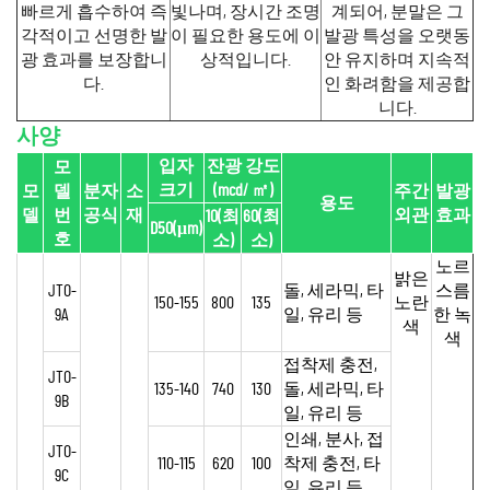
빠르게 흡수하여 즉
빛나며, 장시간 조명
계되어, 분말은 그
각적이고 선명한 발
이 필요한 용도에 이
발광 특성을 오랫동
광 효과를 보장합니
상적입니다.
안 유지하며 지속적
다.
인 화려함을 제공합
니다.
사양
입자
잔광 강도
모
크기
(mcd/
㎡
)
모
델
분자
소
주간
발광
용도
델
번
공식
재
외관
효과
10(최
60(최
D50(μm)
호
소)
소)
노르
밝은
JTO-
돌, 세라믹, 타
스름
150-155
800
135
노란
9A
일, 유리 등
한 녹
색
색
접착제 충전,
JTO-
135-140
740
130
돌, 세라믹, 타
9B
일, 유리 등
인쇄, 분사, 접
JTO-
110-115
620
100
착제 충전, 타
9C
일, 유리 등