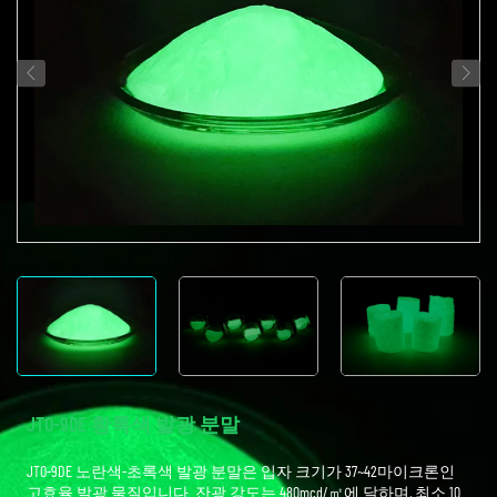
JTO-9DE 황록색 발광 분말
JTO-9DE 노란색-초록색 발광 분말은 입자 크기가 37~42마이크론인
고효율 발광 물질입니다. 잔광 강도는 480mcd/㎡에 달하며, 최소 10