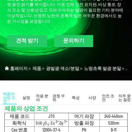
분 동안 밝기를 유지합니다. 이로 인해 안전 표지판, 비상 통로, 장
식 요소 및 신뢰성 있고 오래 지속되는 발광이 필요한 기타 분야에
이상적입니다. 선명한 노란색-초록색 빛은 어두운 환경에서도 높
은 가시성을 보장합니다.
견적 받기
문의하기
홈페이지
>
제품
>
광발광 색소/분말
>
노랑초록 발광 분말
>
JT
제품의
적용 분
경쟁 우
안전 조
자주 묻
상업 조
설명
특성
사양
야
위
언
는 질문
건
제품의 상업 조건
제품 코드
JTO
여기 파장
240-440nm
2+
3+
화학식
SrAl
O
: Eu
,Dy
방출 파장
520nm
2
4
Cas 번호
12004-37-4
PH
9-11