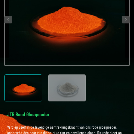
JTR Rood Gloeipoeder
Verdiep uzelf in de levendige aantrekkingskracht van ons rode gloeipoeder,
onderscheiden door zijn diepe, rijke tint en opvallende gloed. Dit rode gloei-op-