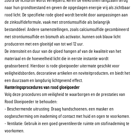
Zodra de lichtbron wordt verwijderd, keren de elektronen langzaam terug
naar hun grondtoestand en geven de opgeslagen energie vrij als zichtbaar
rood licht. De specifieke rode gloed wordt bereikt door aanpassingen aan
de zinksulfideformule, vaak met strontiumsulfide als belangrijk
bestanddeel. Andere samenstellingen, zoals calciumsulfide gecombineerd
met strontiumsulfide en bismuth als activator, kunnen ook blauw licht
produceren met een gloeitijd van tot wel 12 uur.
De intensiteit en duur van de gloed hangen af van de kwaliteit van het
materiaal en de hoeveelheid licht die in eerste instantie wordt
geabsorbeerd. Hierdoor is rode gloeipoeder uitermate geschikt voor
veiligheidsborden, decoratieve artikelen en noviteitproducten, en biedt het
een duurzaam en langdurig lichtgevend effect.
Hanteringsprocedures van rood gloeipoeder
Volg deze procedures om veiligheid te waarborgen en de prestaties van
Rood Gloeipoeder te behouden:
- Beschermende uitrusting: Draag handschoenen, een masker en
oogbescherming om inademing of contact met huid en ogen te voorkomen.
- Ventilatie: Gebruik in een goed geventileerde ruimte om stofinademing te
voorkomen.