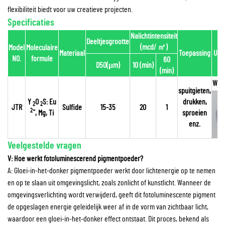
flexibiliteit biedt voor uw creatieve projecten.
Specificaties
Nalichtintensiteit
Deeltjesgrootte
(mcd/
㎡
)
Model
Moleculaire
Materiaal
Toepassing
Uite
NO.
formule
60
D50(μm)
10 (min)
(min)
Wit 
spuitgieten,
Y
O
S: Eu
drukken,
2
2
JTR
Sulfide
15-35
20
1
2+
, Mg, Ti
sproeien
enz.
Veelgestelde vragen
V: Hoe werkt fotoluminescerend pigmentpoeder?
A: Gloei-in-het-donker pigmentpoeder werkt door lichtenergie op te nemen
en op te slaan uit omgevingslicht, zoals zonlicht of kunstlicht. Wanneer de
omgevingsverlichting wordt verwijderd, geeft dit fotoluminescente pigment
de opgeslagen energie geleidelijk weer af in de vorm van zichtbaar licht,
waardoor een gloei-in-het-donker effect ontstaat. Dit proces, bekend als