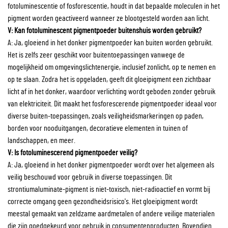
fotoluminescentie of fosforescentie, houdt in dat bepaalde moleculen in het
pigment worden geactiveerd wanneer ze blootgesteld worden aan licht.
V: Kan fotoluminescent pigmentpoeder buitenshuis worden gebruikt?
A: Ja, gloeiend in het donker pigmentpoeder kan buiten worden gebruikt.
Het is zelfs zeer geschikt voor buitentoepassingen vanwege de
mogelijkheid om omgevingslichtenergie, inclusief zonlicht, op te nemen en
op te slaan. Zodra het is opgeladen, geeft dit gloeipigment een zichtbaar
licht af in het donker, waardoor verlichting wordt geboden zonder gebruik
van elektriciteit. Dit maakt het fosforescerende pigmentpoeder ideaal voor
diverse buiten-toepassingen, zoals veiligheidsmarkeringen op paden,
borden voor nooduitgangen, decoratieve elementen in tuinen of
landschappen, en meer.
V: Is fotoluminescerend pigmentpoeder veilig?
A: Ja, gloeiend in het donker pigmentpoeder wordt over het algemeen als
veilig beschouwd voor gebruik in diverse toepassingen. Dit
strontiumaluminate-pigment is niet-toxisch, niet-radioactief en vormt bij
correcte omgang geen gezondheidsrisico's. Het gloeipigment wordt
meestal gemaakt van zeldzame aardmetalen of andere veilige materialen
die zijn goedgekeurd voor gebruik in consumentenproducten. Bovendien