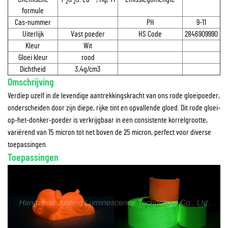
2
2
formule
Cas-nummer
PH
9-11
Uiterlijk
Vast poeder
HS Code
2846909990
Kleur
Wit
Gloei kleur
rood
Dichtheid
3,4g/cm3
Omschrijving
Verdiep uzelf in de levendige aantrekkingskracht van ons rode gloeipoeder,
onderscheiden door zijn diepe, rijke tint en opvallende gloed. Dit rode gloei-
op-het-donker-poeder is verkrijgbaar in een consistente korrelgrootte,
variërend van 15 micron tot net boven de 25 micron, perfect voor diverse
toepassingen.
Toepassingen