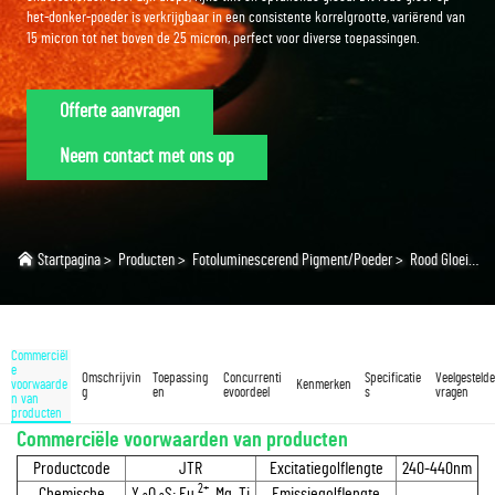
het-donker-poeder is verkrijgbaar in een consistente korrelgrootte, variërend van
15 micron tot net boven de 25 micron, perfect voor diverse toepassingen.
Offerte aanvragen
Neem contact met ons op
Startpagina
>
Producten
>
Fotoluminescerend Pigment/Poeder
>
Rood Gloeiend Poeder
Commerciël
e
Omschrijvin
Toepassing
Concurrenti
Specificatie
Veelgestelde
voorwaarde
Kenmerken
g
en
evoordeel
s
vragen
n van
producten
Commerciële voorwaarden van producten
Productcode
JTR
Excitatiegolflengte
240-440nm
2+
Chemische
Y
O
S: Eu
, Mg, Ti
Emissiegolflengte