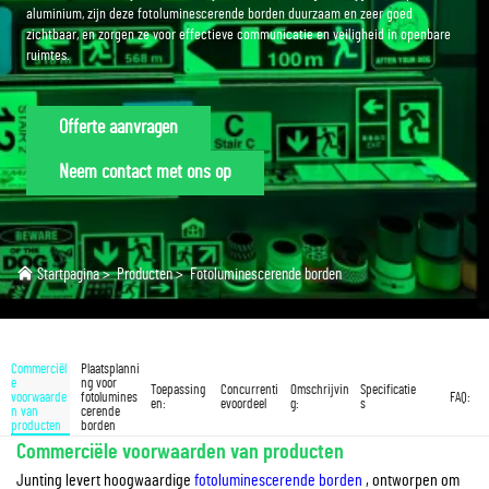
aluminium, zijn deze fotoluminescerende borden duurzaam en zeer goed
zichtbaar, en zorgen ze voor effectieve communicatie en veiligheid in openbare
ruimtes.
Offerte aanvragen
Neem contact met ons op
Startpagina
>
Producten
>
Fotoluminescerende borden
Commerciël
Plaatsplanni
e
ng voor
Toepassing
Concurrenti
Omschrijvin
Specificatie
voorwaarde
fotolumines
FAQ:
en:
evoordeel
g:
s
n van
cerende
producten
borden
Commerciële voorwaarden van producten
Junting levert hoogwaardige
fotoluminescerende borden
, ontworpen om