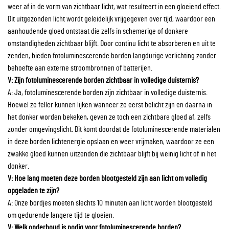
weer af in de vorm van zichtbaar licht, wat resulteert in een gloeiend effect.
Dit uitgezonden licht wordt geleidelijk vrijgegeven over tijd, waardoor een
aanhoudende gloed ontstaat die zelfs in schemerige of donkere
omstandigheden zichtbaar blijft. Door continu licht te absorberen en uit te
zenden, bieden fotoluminescerende borden langdurige verlichting zonder
behoefte aan externe stroombronnen of batterijen.
V: Zijn fotoluminescerende borden zichtbaar in volledige duisternis?
A: Ja, fotoluminescerende borden zijn zichtbaar in volledige duisternis.
Hoewel ze feller kunnen lijken wanneer ze eerst belicht zijn en daarna in
het donker worden bekeken, geven ze toch een zichtbare gloed af, zelfs
zonder omgevingslicht. Dit komt doordat de fotoluminescerende materialen
in deze borden lichtenergie opslaan en weer vrijmaken, waardoor ze een
zwakke gloed kunnen uitzenden die zichtbaar blijft bij weinig licht of in het
donker.
V: Hoe lang moeten deze borden blootgesteld zijn aan licht om volledig
opgeladen te zijn?
A: Onze bordjes moeten slechts 10 minuten aan licht worden blootgesteld
om gedurende langere tijd te gloeien.
V: Welk onderhoud is nodig voor fotoluminescerende borden?