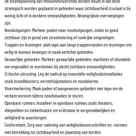
De locatieplanning van fotoluminescerende borden houdt in dat deze
strategisch worden geplaatst in gebieden waar zichtbaarheid cruciaal is bij
weinig licht of in donkere omstandigheden. Belangrijkste overwegingen
zijn:
Nooduitgangen: Markeer paden naar nooduitgangen, zodat ze goed
zichtbaar zijn in geval van stroomstoring of rookrijke omgevingen.
Trappen en leuningen: plak tape aan langs trappenranden en leuningen om
veilig te kunnen bewegen in zwak verlichte gebieden.
Gevaarlijke gebieden: Markeer gevaarlijke gebieden, machines of obstakels
om ongevallen te voorkomen bij slecht zichtbare omstandigheden.
Critische uitrusting: Leg de nadruk op essentiële veiligheidsinstallaties
zoals brandblussers, eerstehulpstations en noodalarms.
Vloermarkering: Maak paden of aangewezen gebieden met tape om de
verkeersstroom tijdens noodsituaties te sturen.
Openbare ruimtes: Installeer in openbare ruimtes zoals theaters,
vliegvelden en ziekenhuizen om oriëntatie te vergemakkelijken en
veiligheid te waarborgen.
Conformiteit: Zorg voor naleving van veiligheidsvoorschriften en -normen
met betrekking tot zichtbaarheid en plaatsing van borden.