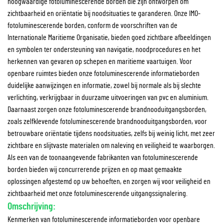
hoogwaardige fotoluminescerende borden die zijn ontworpen om
zichtbaarheid en oriëntatie bij noodsituaties te garanderen. Onze IMO-
fotoluminescerende borden, conform de voorschriften van de
Internationale Maritieme Organisatie, bieden goed zichtbare afbeeldingen
en symbolen ter ondersteuning van navigatie, noodprocedures en het
herkennen van gevaren op schepen en maritieme vaartuigen. Voor
openbare ruimtes bieden onze fotoluminescerende informatieborden
duidelijke aanwijzingen en informatie, zowel bij normale als bij slechte
verlichting, verkrijgbaar in duurzame uitvoeringen van pvc en aluminium.
Daarnaast zorgen onze fotoluminescerende brandnooduitgangsborden,
zoals zelfklevende fotoluminescerende brandnooduitgangsborden, voor
betrouwbare oriëntatie tijdens noodsituaties, zelfs bij weinig licht, met zeer
zichtbare en slijtvaste materialen om naleving en veiligheid te waarborgen.
Als een van de toonaangevende fabrikanten van fotoluminescerende
borden bieden wij concurrerende prijzen en op maat gemaakte
oplossingen afgestemd op uw behoeften, en zorgen wij voor veiligheid en
zichtbaarheid met onze fotoluminescerende uitgangssignalering.
Omschrijving:
Kenmerken van fotoluminescerende informatieborden voor openbare