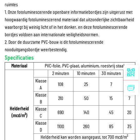
ruimtes
1. Onze fotoluminescerende openbare informatiebordjes zijn uitgerust met
hoogwaardig fotoluminescerend materiaal dat uitzonderlijke zichtbaarheid
waarborgt bij weinig licht of in het donker, en deze fotoluminescerende
bordjes voldoen aan internationale veiligheidsnormen.
2. Door de duurzame PVC-bouw is dit fotoluminescerende
nooduitgangsbordje weerbestendig.
Specificaties
Materiaal
PVC-folie, PVC-plaat, aluminium, roestvrij staal
2 minuten
10 minuten
30 minuten
60 min
Klasse
108
25
7
3
A
Klasse
210
50
15
7
B
Helderheid
Klasse
690
140
45
20
(mcd/m²)
C
Klasse
1100
260
85
35
D
Helderheid kan worden aangepast, tot 700 mcd/m²