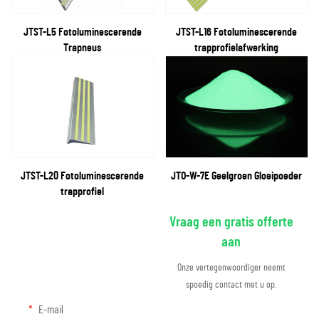
JTST-L5 Fotoluminescerende
JTST-L16 Fotoluminescerende
Trapneus
trapprofielafwerking
JTST-L20 Fotoluminescerende
JTO-W-7E Geelgroen Gloeipoeder
trapprofiel
Vraag een gratis offerte
aan
Onze vertegenwoordiger neemt
spoedig contact met u op.
E-mail