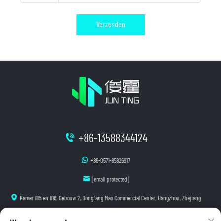
Verzenden
+86-13588344124
+86-0571-85826917
[email protected]
Kamer 815 en 816, Gebouw 2, Dongfang Mao Commercial Center, Hangzhou, Zhejiang