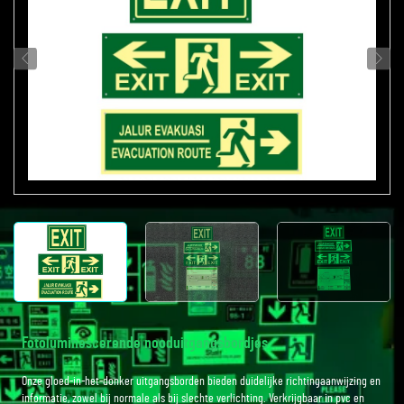
Fotoluminescerende nooduitgangsbordjes
Onze gloed-in-het-donker uitgangsborden bieden duidelijke richtingaanwijzing en
informatie, zowel bij normale als bij slechte verlichting. Verkrijgbaar in pvc en