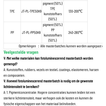
pigment (50%)
TPE
TPE
JT-PL-TPE50H9
130-200
℃
kunststofhars
(50%)
pigment (50%)
PP
PP
JT-PL-PP50H9
240-280
℃
kunststofhars
(50%)
Opmerkingen
：
Alle masterbatches kunnen worden aangepast en 
Veelgestelde vragen
V: Met welke materialen kan fotoluminescerend masterbatch worden
gemengd?
A: Kunststoffen, rubbers, vezels en textiel, coatings, elastomeren, harsen
en composieten.
V: Hoeveel fotoluminescerend masterbatch is nodig om de gewenste
lichtintensiteit te bereiken?
A: 1. Pigmentconcentratie: Hogere concentraties kunnen leiden tot een
sterkere lichtintensiteit, maar verhogen ook de kosten en kunnen de
fysische eigenschappen van het materiaal beïnvloeden.