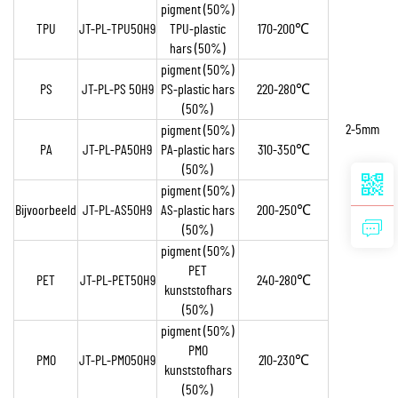
pigment (50%)
TPU
JT-PL-TPU50H9
TPU-plastic
170-200
℃
hars (50%)
pigment (50%)
PS
JT-PL-PS 50H9
PS-plastic hars
220-280
℃
(50%)
2-5mm
pigment (50%)
PA
JT-PL-PA50H9
PA-plastic hars
310-350
℃
(50%)
pigment (50%)
Bijvoorbeeld
JT-PL-AS50H9
AS-plastic hars
200-250
℃
(50%)
pigment (50%)
PET
PET
JT-PL-PET50H9
240-280
℃
kunststofhars
(50%)
pigment (50%)
PMO
PMO
JT-PL-PMO50H9
210-230
℃
kunststofhars
(50%)