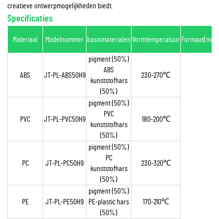
creatieve ontwerpmogelijkheden biedt.
Specificaties
Materiaal
Modelnummer
basismaterialen
Vormtemperatuur
Formaat(mm)
pigment (50%)
ABS
ABS
JT-PL-ABS50H9
230-270
℃
kunststofhars
(50%)
pigment (50%)
PVC
PVC
JT-PL-PVC50H9
180-200
℃
kunststofhars
(50%)
pigment (50%)
PC
PC
JT-PL-PC50H9
230-320
℃
kunststofhars
(50%)
pigment (50%)
PE
JT-PL-PE50H9
PE-plastic hars
170-210
℃
(50%)