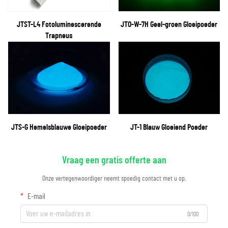
JTST-L4 Fotoluminescerende
JTO-W-7H Geel-groen Gloeipoeder
Trapneus
JTS-G Hemelsblauwe Gloeipoeder
JT-1 Blauw Gloeiend Poeder
Vraag een gratis offerte aan
Onze vertegenwoordiger neemt spoedig contact met u op.
E-mail
0/100