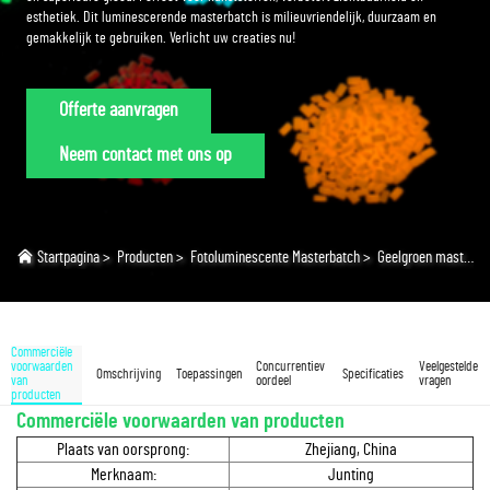
esthetiek. Dit luminescerende masterbatch is milieuvriendelijk, duurzaam en
gemakkelijk te gebruiken. Verlicht uw creaties nu!
Offerte aanvragen
Neem contact met ons op
Startpagina
>
Producten
>
Fotoluminescente Masterbatch
>
Geelgroen masterbatch
Commerciële
voorwaarden
Concurrentiev
Veelgestelde
Omschrijving
Toepassingen
Specificaties
van
oordeel
vragen
producten
Commerciële voorwaarden van producten
Plaats van oorsprong:
Zhejiang, China
Merknaam:
Junting