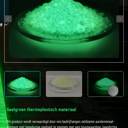
Geelgroen thermoplastisch materiaal
Dit product wordt vervaardigd door ons bedrijfseigen zeldzame aardemetaal-
pigment met langdurige nagloed te mengen met een hoogwaardige, laagdichte