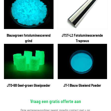
Blauwgroen fotoluminescerend
JTST-L2 Fotoluminescerende
grind
Trapneus
JTO-9B Geel-groen Gloeipoeder
JT-1 Blauw Gloeiend Poeder
Vraag een gratis offerte aan
Onze vertegenwoordiger neemt spoedig contact met u op.