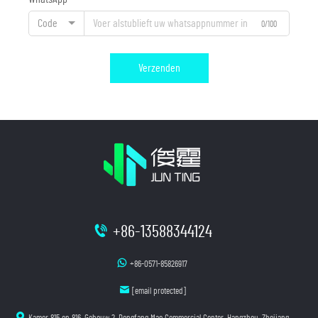
Code
0/100
Verzenden
+86-13588344124
+86-0571-85826917
[email protected]