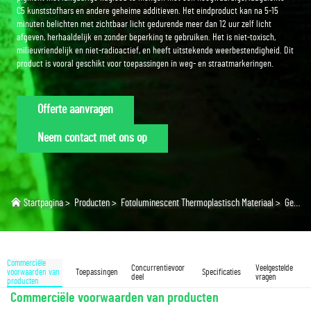
C5 kunststofhars en andere geheime additieven. Het eindproduct kan na 5-15
minuten belichten met zichtbaar licht gedurende meer dan 12 uur zelf licht
afgeven, herhaaldelijk en zonder beperking te gebruiken. Het is niet-toxisch,
milieuvriendelijk en niet-radioactief, en heeft uitstekende weerbestendigheid. Dit
product is vooral geschikt voor toepassingen in weg- en straatmarkeringen.
Offerte aanvragen
Neem contact met ons op
Startpagina
>
Producten
>
Fotoluminescent Thermoplastisch Materiaal
>
Geelgroen thermoplastisch materiaal
Commerciële
Concurrentievoor
Veelgestelde
voorwaarden van
Toepassingen
Specificaties
deel
vragen
producten
Commerciële voorwaarden van producten