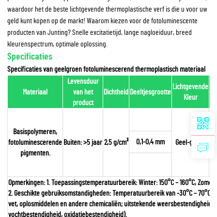
waardoor het de beste lichtgevende thermoplastische verf is die u voor uw
geld kunt kopen op de markt! Waarom kiezen voor de fotoluminescente
producten van Junting? Snelle excitatietijd, lange nagloeiduur, breed
kleurenspectrum, optimale oplossing.
Specificaties
Specificaties van geelgroen fotoluminescerend thermoplastisch materiaal
Levensduur
Lu
Lichtgevende
Materiaal
van het
Dichtheid
Deeltjesgrootte
Kleur
1
product
Basispolymeren,
0,1-0,4 mm
fotoluminescerende
Buiten: >5 jaar
2,5 g/cm³
Geel-groen
pigmenten.
Opmerkingen: 1. Toepassingstemperatuurbereik: Winter: 150°C – 160°C, Zomer: 
2. Geschikte gebruiksomstandigheden: Temperatuurbereik van -30°C – 70°C. 
vet, oplosmiddelen en andere chemicaliën; uitstekende weersbestendigheid (
vochtbestendigheid, oxidatiebestendigheid).