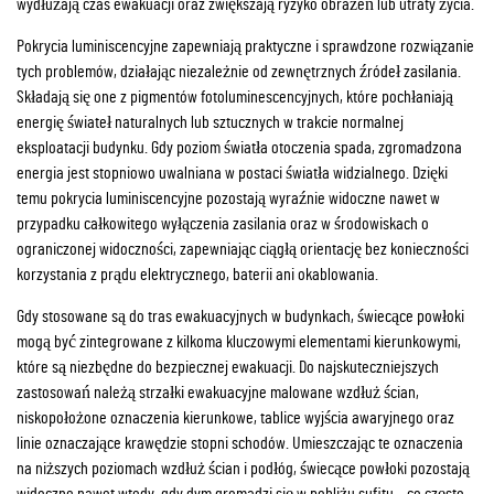
wydłużają czas ewakuacji oraz zwiększają ryzyko obrażeń lub utraty życia.
Pokrycia luminiscencyjne zapewniają praktyczne i sprawdzone rozwiązanie
tych problemów, działając niezależnie od zewnętrznych źródeł zasilania.
Składają się one z pigmentów fotoluminescencyjnych, które pochłaniają
energię świateł naturalnych lub sztucznych w trakcie normalnej
eksploatacji budynku. Gdy poziom światła otoczenia spada, zgromadzona
energia jest stopniowo uwalniana w postaci światła widzialnego. Dzięki
temu pokrycia luminiscencyjne pozostają wyraźnie widoczne nawet w
przypadku całkowitego wyłączenia zasilania oraz w środowiskach o
ograniczonej widoczności, zapewniając ciągłą orientację bez konieczności
korzystania z prądu elektrycznego, baterii ani okablowania.
Gdy stosowane są do tras ewakuacyjnych w budynkach, świecące powłoki
mogą być zintegrowane z kilkoma kluczowymi elementami kierunkowymi,
które są niezbędne do bezpiecznej ewakuacji. Do najskuteczniejszych
zastosowań należą strzałki ewakuacyjne malowane wzdłuż ścian,
niskopołożone oznaczenia kierunkowe, tablice wyjścia awaryjnego oraz
linie oznaczające krawędzie stopni schodów. Umieszczając te oznaczenia
na niższych poziomach wzdłuż ścian i podłóg, świecące powłoki pozostają
widoczne nawet wtedy, gdy dym gromadzi się w pobliżu sufitu – co często