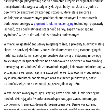
elektrycznego, przyczyniają się do obniżenia zużycia energii oraz redukcji
emisji dwutlenku węgla w całym cyklu życia budynku. Jest to zgodne z
ogólnymi celami zrównoważonego rozwoju, które stają się coraz
ważniejsze w nowoczesnych projektach budowlanych i remontowych.
Dodatkowo postępy w
pigment fotoluminescencyjny
technologii poprawiły
jasność, czas poświaty oraz stabilność barwy, zapewniając spójną
wydajność w szerokim zakresie środowisk budowlanych.
W miarę jak gęstość zabudowy miejskiej rośnie, a projekty budynków stają
się coraz bardziej złożone, znaczenie skutecznych dróg ewakuacyjnych
nadal wzrasta. Luminiscencyjne powłoki stanowią praktyczną innowację
zwiększającą bezpieczeństwo bez dodatkowego obciążenia złożonością
operacyjną. Ich zdolność do zapewnienia ciągłej i niezawodnej orientacji w
sytuacjach awaryjnych czyni je szczególnie wartościowymi w budynkach
wysokich, obiektach podziemnych oraz miejscach publicznych, gdzie
trudności związane z ewakuacją są szczególnie wyraźne.
W sytuacjach awaryjnych, gdy liczy się każda sekunda, luminiscencyjne
powłoki działają jako światła prowadzące ratujące życie, pomagając
użytkownikom znaleźć drogę do bezpieczeństwa. Dzięki wyraźnemu
zaznaczeniu tras ewakuacyjnych, podświetleniu wyjść oraz utrzymaniu