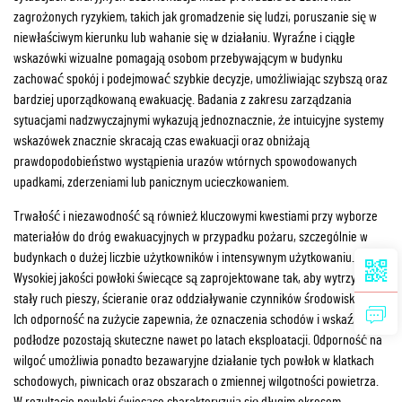
zagrożonych ryzykiem, takich jak gromadzenie się ludzi, poruszanie się w
niewłaściwym kierunku lub wahanie się w działaniu. Wyraźne i ciągłe
wskazówki wizualne pomagają osobom przebywającym w budynku
zachować spokój i podejmować szybkie decyzje, umożliwiając szybszą oraz
bardziej uporządkowaną ewakuację. Badania z zakresu zarządzania
sytuacjami nadzwyczajnymi wykazują jednoznacznie, że intuicyjne systemy
wskazówek znacznie skracają czas ewakuacji oraz obniżają
prawdopodobieństwo wystąpienia urazów wtórnych spowodowanych
upadkami, zderzeniami lub panicznym ucieczkowaniem.
Trwałość i niezawodność są również kluczowymi kwestiami przy wyborze
materiałów do dróg ewakuacyjnych w przypadku pożaru, szczególnie w
budynkach o dużej liczbie użytkowników i intensywnym użytkowaniu.
Wysokiej jakości powłoki świecące są zaprojektowane tak, aby wytrzymać
stały ruch pieszy, ścieranie oraz oddziaływanie czynników środowiskowych.
Ich odporność na zużycie zapewnia, że oznaczenia schodów i wskaźniki na
podłodze pozostają skuteczne nawet po latach eksploatacji. Odporność na
wilgoć umożliwia ponadto bezawaryjne działanie tych powłok w klatkach
schodowych, piwnicach oraz obszarach o zmiennej wilgotności powietrza.
W rezultacie powłoki świecące charakteryzują się długim okresem