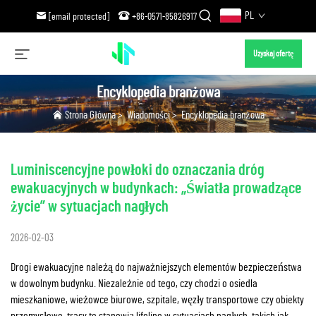
PL
[email protected]
+86-0571-85826917
Uzyskaj ofertę
Encyklopedia branżowa
Strona Główna
>
Wiadomości
>
Encyklopedia branżowa
Luminiscencyjne powłoki do oznaczania dróg
ewakuacyjnych w budynkach: „Światła prowadzące
życie” w sytuacjach nagłych
2026-02-03
Drogi ewakuacyjne należą do najważniejszych elementów bezpieczeństwa
w dowolnym budynku. Niezależnie od tego, czy chodzi o osiedla
mieszkaniowe, wieżowce biurowe, szpitale, węzły transportowe czy obiekty
przemysłowe, trasy te stanowią lifeline w sytuacjach nagłych, takich jak