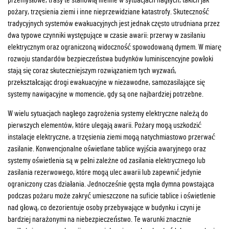
pożary, trzęsienia ziemi i inne nieprzewidziane katastrofy. Skuteczność
tradycyjnych systemów ewakuacyjnych jest jednak często utrudniana przez
dwa typowe czynniki występujące w czasie awarii: przerwy w zasilaniu
elektrycznym oraz ograniczoną widoczność spowodowaną dymem. W miarę
rozwoju standardów bezpieczeństwa budynków luminiscencyjne powłoki
stają się coraz skuteczniejszym rozwiązaniem tych wyzwań,
przekształcając drogi ewakuacyjne w niezawodne, samozasilające się
systemy nawigacyjne w momencie, gdy są one najbardziej potrzebne.
W wielu sytuacjach nagłego zagrożenia systemy elektryczne należą do
pierwszych elementów, które ulegają awarii. Pożary mogą uszkodzić
instalacje elektryczne, a trzęsienia ziemi mogą natychmiastowo przerwać
zasilanie. Konwencjonalne oświetlane tablice wyjścia awaryjnego oraz
systemy oświetlenia są w pełni zależne od zasilania elektrycznego lub
zasilania rezerwowego, które mogą ulec awarii lub zapewnić jedynie
ograniczony czas działania. Jednocześnie gęsta mgła dymna powstająca
podczas pożaru może zakryć umieszczone na suficie tablice i oświetlenie
nad głową, co dezorientuje osoby przebywające w budynku i czyni je
bardziej narażonymi na niebezpieczeństwo. Te warunki znacznie