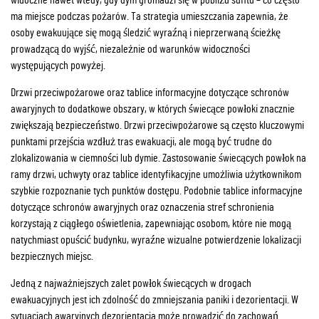
ma miejsce podczas pożarów. Ta strategia umieszczania zapewnia, że
osoby ewakuujące się mogą śledzić wyraźną i nieprzerwaną ścieżkę
prowadzącą do wyjść, niezależnie od warunków widoczności
występujących powyżej.
Drzwi przeciwpożarowe oraz tablice informacyjne dotyczące schronów
awaryjnych to dodatkowe obszary, w których świecące powłoki znacznie
zwiększają bezpieczeństwo. Drzwi przeciwpożarowe są często kluczowymi
punktami przejścia wzdłuż tras ewakuacji, ale mogą być trudne do
zlokalizowania w ciemności lub dymie. Zastosowanie świecących powłok na
ramy drzwi, uchwyty oraz tablice identyfikacyjne umożliwia użytkownikom
szybkie rozpoznanie tych punktów dostępu. Podobnie tablice informacyjne
dotyczące schronów awaryjnych oraz oznaczenia stref schronienia
korzystają z ciągłego oświetlenia, zapewniając osobom, które nie mogą
natychmiast opuścić budynku, wyraźne wizualne potwierdzenie lokalizacji
bezpiecznych miejsc.
Jedną z najważniejszych zalet powłok świecących w drogach
ewakuacyjnych jest ich zdolność do zmniejszania paniki i dezorientacji. W
sytuacjach awaryjnych dezorientacja może prowadzić do zachowań