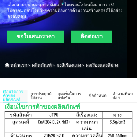
เลือกสามขนาดอนุภาค ตั้งแต่ 5 ไมครอนไปจนถึงมากกว่า 63
ไมครอน ตอบโจทย์ทุกความต้องการด้านงานสร้างสรรค์ได้อย่าง
ครอบคลุม
ขอใบเสนอราคา
ติดต่อเรา
หน้าแรก
>
ผลิตภัณฑ์
>
ผงสีเรืองแสง
>
ผงเรืองแสงสีม่วง
เงื่อนไขการ
การประยุกต์
จุดแข็งในการ
คำถามที่พบ
ค้าของ
ข้อกำหนด
ใช้งาน
แข่งขัน
บ่อย
ผลิตภัณฑ์
เงื่อนไขการค้าของผลิตภัณฑ์
รหัสสินค้า
JTPU
สีเรืองแสง
ม่วง
สูตรเคมี
CaAl2O4:Eu2+,Nd3+
ความหนา
3.5g/cm3
แน่น
จํานวน cas
201426-52-0
ความยาวคลื่น
240-440nm