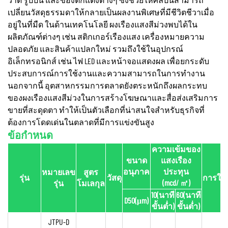
วาด รูปปั้น และของตกแต่งต่างๆ ซึ่งช่วยให้ศิลปินสามารถ
เปลี่ยนวัสดุธรรมดาให้กลายเป็นผลงานพิเศษที่มีชีวิตชีวาเมื่อ
อยู่ในที่มืด ในด้านเทคโนโลยี ผงเรืองแสงสีม่วงพบได้ใน
ผลิตภัณฑ์ต่างๆ เช่น สติกเกอร์เรืองแสง เครื่องหมายความ
ปลอดภัย และสินค้าแปลกใหม่ รวมถึงใช้ในอุปกรณ์
อิเล็กทรอนิกส์ เช่น ไฟ LED และหน้าจอแสดงผล เพื่อยกระดับ
ประสบการณ์การใช้งานและความสามารถในการทำงาน
นอกจากนี้ อุตสาหกรรมการตลาดยังตระหนักถึงผลกระทบ
ของผงเรืองแสงสีม่วงในการสร้างโฆษณาและสื่อส่งเสริมการ
ขายที่สะดุดตา ทำให้เป็นตัวเลือกที่น่าสนใจสำหรับธุรกิจที่
ต้องการโดดเด่นในตลาดที่มีการแข่งขันสูง
ข้อกำหนด
ความเข้มของ
ขนาด
แสงเรือง
อนุภาค
ประทุน
หมายเลข
สูตร
รุ่น
วัสดุ
การใช้
(mcd/
㎡
)
รุ่น
โมเลกุล
10(นาที
60(นาที
D50(μm)
ขั้นต่ำ)
ขั้นต่ำ)
JTPU-D