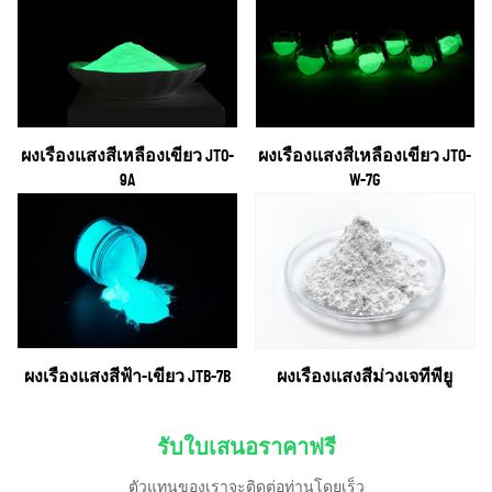
ผงเรืองแสงสีเหลืองเขียว JTO-
ผงเรืองแสงสีเหลืองเขียว JTO-
9A
W-7G
ผงเรืองแสงสีฟ้า-เขียว JTB-7B
ผงเรืองแสงสีม่วงเจทีพียู
รับใบเสนอราคาฟรี
ตัวแทนของเราจะติดต่อท่านโดยเร็ว