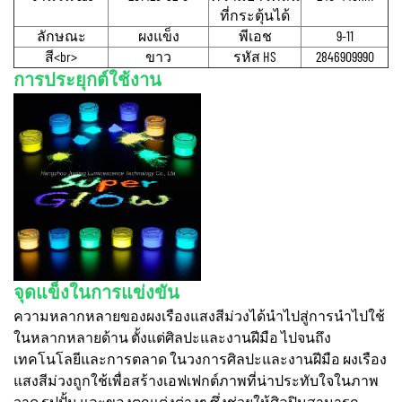
ที่กระตุ้นได้
ลักษณะ
ผงแข็ง
พีเอช
9-11
สี<br>
ขาว
รหัส HS
2846909990
การประยุกต์ใช้งาน
จุดแข็งในการแข่งขัน
ความหลากหลายของผงเรืองแสงสีม่วงได้นำไปสู่การนำไปใช้
ในหลากหลายด้าน ตั้งแต่ศิลปะและงานฝีมือ ไปจนถึง
เทคโนโลยีและการตลาด ในวงการศิลปะและงานฝีมือ ผงเรือง
แสงสีม่วงถูกใช้เพื่อสร้างเอฟเฟกต์ภาพที่น่าประทับใจในภาพ