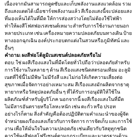
เนื่องจากมันสามารถดูดซับและเก็บพลังงานแสงแวดล้อม รวม
ถึงแสงแดดได้ เมื่อชาร์จพลังงานแล้ว สีเรืองแสงนี้จะปล่อยแสง
ที่มองเห็นได้ในที่มืด ให้การส่องสว่างโดยไม่ต้องใช้ไฟฟ้า
ทำให้ผงสีโฟสฟอเรสเซนต์เหมาะสำหรับการใช้งานภายนอก
หลายประเภท เช่น เครื่องหมายความปลอดภัยบนทางเดิน ป้าย
ทางออกฉุกเฉิน องค์ประกอบตกแต่งในสวนหรือภูมิทัศน์ และ
อื่นๆ
คำถาม: ผงสีฟอโต้ลูมิเนสเซนต์ปลอดภัยหรือไม่
ตอบ: ใช่ ผงสีเรืองแสงในที่มืดโดยทั่วไปถือว่าปลอดภัยสำหรับ
การใช้งานในหลาย ๆ ด้าน สีเรืองแสงชนิดสตรอนเทียม อะลูมิ
เนตที่ใช้นี้ไม่มีพิษ ไม่มีรังสี และไม่ก่อให้เกิดความเสี่ยงต่อ
สุขภาพเมื่อจัดการอย่างเหมาะสม สีเรืองแสงมักผลิตจากธาตุ
หายากหรือวัสดุปลอดภัยอื่น ๆ ที่ได้รับการอนุมัติให้ใช้ใน
ผลิตภัณฑ์สำหรับผู้บริโภค นอกจากนี้ ผงสีเรืองแสงในที่มืด
ไม่มีสารอันตรายหรือโลหะหนัก เช่น ตะกั่ว หรือ ปรอท
อย่างไรก็ตาม สิ่งสำคัญคือต้องปฏิบัติตามคำแนะนำของผู้จัด
จำหน่ายผงเรืองแสงเกี่ยวกับการจัดการ การจัดเก็บ และการใช้
งาน เพื่อให้มั่นใจในความปลอดภัย เช่นเดียวกับวัสดุทุกชนิด
ควรใช้ผงสีฟอสโฟรีเซนต์ตามกฎระเบียบและมาตรฐานด้าน