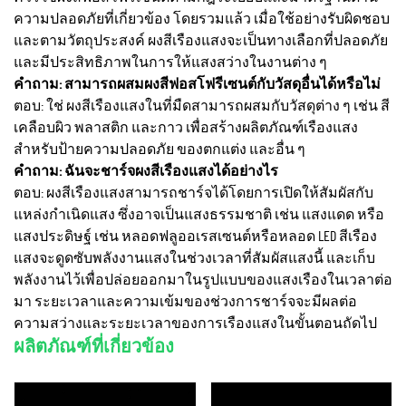
ความปลอดภัยที่เกี่ยวข้อง โดยรวมแล้ว เมื่อใช้อย่างรับผิดชอบ
และตามวัตถุประสงค์ ผงสีเรืองแสงจะเป็นทางเลือกที่ปลอดภัย
และมีประสิทธิภาพในการให้แสงสว่างในงานต่าง ๆ
คำถาม: สามารถผสมผงสีฟอสโฟรีเซนต์กับวัสดุอื่นได้หรือไม่
ตอบ: ใช่ ผงสีเรืองแสงในที่มืดสามารถผสมกับวัสดุต่าง ๆ เช่น สี
เคลือบผิว พลาสติก และกาว เพื่อสร้างผลิตภัณฑ์เรืองแสง
สำหรับป้ายความปลอดภัย ของตกแต่ง และอื่น ๆ
คำถาม: ฉันจะชาร์จผงสีเรืองแสงได้อย่างไร
ตอบ: ผงสีเรืองแสงสามารถชาร์จได้โดยการเปิดให้สัมผัสกับ
แหล่งกำเนิดแสง ซึ่งอาจเป็นแสงธรรมชาติ เช่น แสงแดด หรือ
แสงประดิษฐ์ เช่น หลอดฟลูออเรสเซนต์หรือหลอด LED สีเรือง
แสงจะดูดซับพลังงานแสงในช่วงเวลาที่สัมผัสแสงนี้ และเก็บ
พลังงานไว้เพื่อปล่อยออกมาในรูปแบบของแสงเรืองในเวลาต่อ
มา ระยะเวลาและความเข้มของช่วงการชาร์จจะมีผลต่อ
ความสว่างและระยะเวลาของการเรืองแสงในขั้นตอนถัดไป
ผลิตภัณฑ์ที่เกี่ยวข้อง