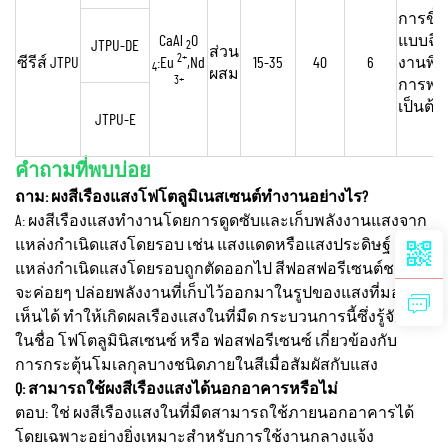
การขึ้น
CaAl
O
แบบฉี
JTPU-DE
2
ส่วน
2+
ซีรีส์ JTPU
:Eu
,Nd
15-35
40
6
งานพิม
4
ผสม
3+
การพ่น
เป็นต้น
JTPU-E
คำถามที่พบบ่อย
ถาม: ผงสีเรืองแสงโฟโตลูมิเนสเซนต์ทำงานอย่างไร?
A: ผงสีเรืองแสงทำงานโดยการดูดซับและเก็บพลังงานแสงจาก
แหล่งกำเนิดแสงโดยรอบ เช่น แสงแดดหรือแสงประดิษฐ์ เมื่อ
แหล่งกำเนิดแสงโดยรอบถูกตัดออกไป สีฟอสฟอรีเซนต์ชนิดนี้
จะค่อยๆ ปล่อยพลังงานที่เก็บไว้ออกมาในรูปของแสงที่มอง
เห็นได้ ทำให้เกิดผลเรืองแสงในที่มืด กระบวนการนี้ซึ่งรู้จักกัน
ในชื่อ โฟโตลูมินิสเซนซ์ หรือ ฟอสฟอรีเซนซ์ เกี่ยวข้องกับ
การกระตุ้นโมเลกุลบางชนิดภายในสีเมื่อสัมผัสกับแสง
Q: สามารถใช้ผงสีเรืองแสงได้นอกอาคารหรือไม่
ตอบ: ใช่ ผงสีเรืองแสงในที่มืดสามารถใช้ภายนอกอาคารได้
โดยเฉพาะอย่างยิ่งเหมาะสำหรับการใช้งานกลางแจ้ง