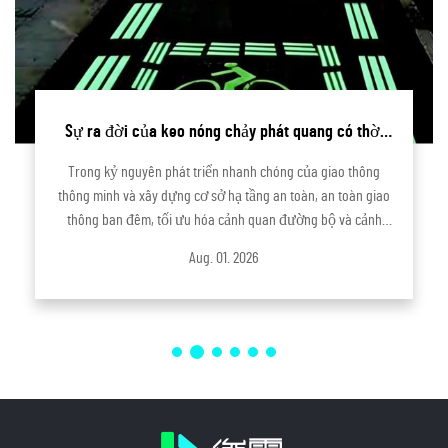
Sự ra đời của keo nóng chảy phát quang có thời
gian phát quang siêu dài | Sản phẩm đổi mới do
Trong kỷ nguyên phát triển nhanh chóng của giao thông
Công ty Công nghệ Quang điện Hàng Châu Junting
thông minh và xây dựng cơ sở hạ tầng an toàn, an toàn giao
tự nghiên cứu và phát triển
thông ban đêm, tối ưu hóa cảnh quan đường bộ và cảnh
báo nguy cơ tiềm ẩn từ cơ sở hạ tầng công cộng đã trở
Aug. 01. 2026
thành những mối quan tâm cốt lõi trong cơ sở hạ tầng đô thị
và nông thôn...