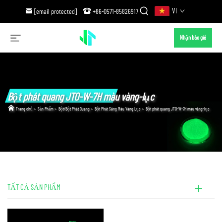
VI
[email protected]
+86-0571-85826917
Nhận báo giá
Bột phát quang JTO-W-7H màu vàng-lục
Trang chủ
>
Sản Phẩm
>
Bột/Bột Phát Quang
>
Bột Phát Sáng Màu Vàng Lục
>
Bột phát quang JTO-W-7H màu vàng-lục
TẤT CẢ SẢN PHẨM