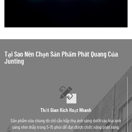
Tại Sao Nên Chọn Sản Phẩm Phát Quang Của
Junting
Thời Gian Kích Hoạt Nhanh
Sản phẩm của chúng tôi chỉ cần hấp thụ ánh sáng dưới các loại ánh
sáng nhìn thấy trong 5-15 phút để đạt được chức năng phát sáng.