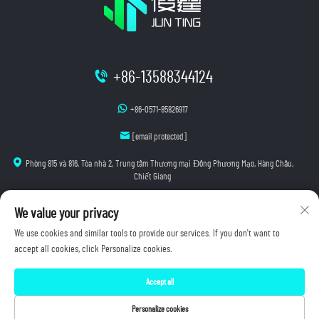
+86-13588344124
+86-0571-85826917
[email protected]
Phòng 815 và 816, Tòa nhà 2, Trung tâm Thương mại Đông Phương Mạo, Hàng Châu,
Chiết Giang
We value your privacy
We use cookies and similar tools to provide our services. If you don't want to
accept all cookies, click Personalize cookies.
Bản quyền © 2026 thuộc Công ty TNHH Công nghệ Chiếu sáng Junting Hàng Châu. Mọi
quyền được bảo lưu.
Accept all
Chính sách bảo mật
Personalize cookies