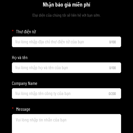
Nhận báo giá miễn phí
Đại diện của chúng tôi sẽ liên hệ với bạn sớm.
Thư điện tử
0/100
Họ và tên
0/100
Company Name
0/200
Message