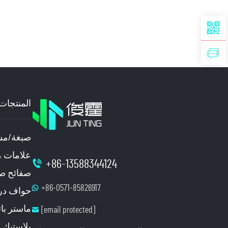
المنتجات
صبغة/م
علامات م
+86-13588344124
صفائح صل
+86-0571-85826917
حواف درج
ماستر با
[email protected]
بلاستيك 