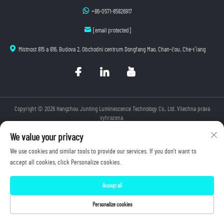
+86-0571-85826917
[email protected]
Místnost 815 a 816, Budova 2, Obchodní centrum Dongfang Mao, Chan-čou, Che-ťiang
Copyright © 2026 Hangzhou Junting Luminescence Technology Co., Ltd. Všechna práva
vyhrazena.
Zásady ochrany soukromí
We value your privacy
We use cookies and similar tools to provide our services. If you don't want to
accept all cookies, click Personalize cookies.
Accept all
Personalize cookies