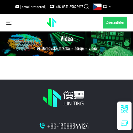
CS
[email protected]
+86-0571-85826917
Získat nabídku
Videa
Domovská stránka
>
Zdroje
>
Videa
+86-13588344124