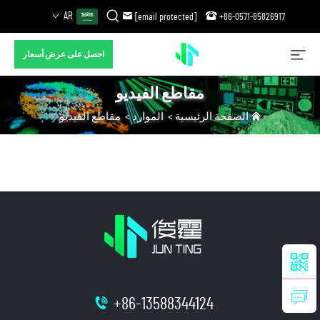
AR
[email protected]
+86-0571-85826917
احصل على عرض أسعار
مقاطع الفيديو
الصفحة الرئيسية
>
الموارد
>
مقاطع الفيديو
+86-13588344124