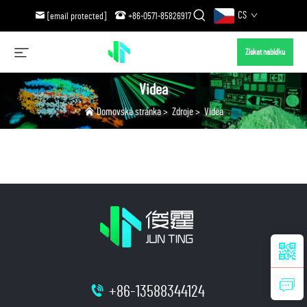
CS
[email protected]
+86-0571-85826917
Získat nabídku
Videa
Domovská stránka
>
Zdroje
>
Videa
+86-13588344124