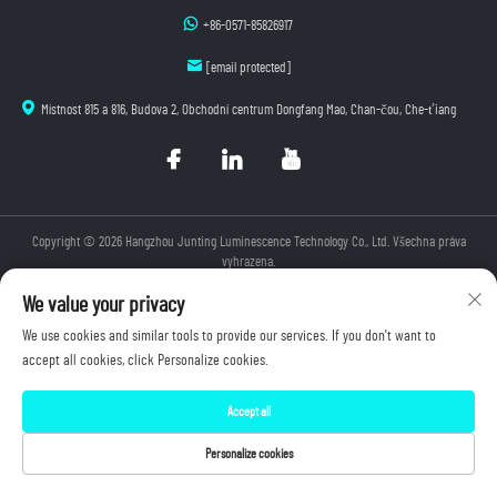
+86-0571-85826917
[email protected]
Místnost 815 a 816, Budova 2, Obchodní centrum Dongfang Mao, Chan-čou, Che-ťiang
Copyright © 2026 Hangzhou Junting Luminescence Technology Co., Ltd. Všechna práva
vyhrazena.
Zásady ochrany soukromí
We value your privacy
We use cookies and similar tools to provide our services. If you don't want to
accept all cookies, click Personalize cookies.
Accept all
Personalize cookies