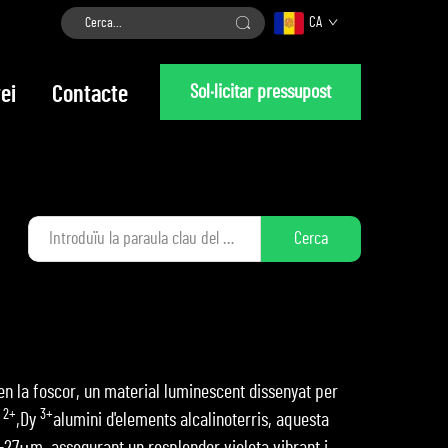
CA
Sol·licitar pressupost
ei
Contacte
Cerca
 en la foscor, un material luminescent dissenyat per
2+
3+
u
,Dy
alumini d'elements alcalinoterris, aquesta