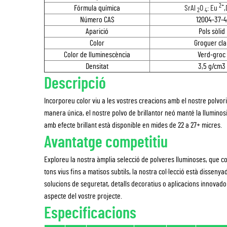
2+
Fórmula química
SrAl
O
: Eu
2
4
Número CAS
12004-37-4
Aparició
Pols sòlid
Color
Groguer cla
Color de lluminescència
Verd-groc
Densitat
3,5 g/cm3
Descripció
Incorporeu color viu a les vostres creacions amb el nostre polvori
manera única, el nostre polvo de brillantor neó manté la lluminosi
amb efecte brillant està disponible en mides de 22 a 27+ micres.
Avantatge competitiu
Exploreu la nostra àmplia selecció de polveres lluminoses, que c
tons vius fins a matisos subtils, la nostra col·lecció està disseny
solucions de seguretat, detalls decoratius o aplicacions innovador
aspecte del vostre projecte.
Especificacions