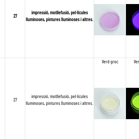
impressió, motllefusió, pel·lícules
27
lluminoses, pintures lluminoses i altres.
Verd groc
Ve
impressió, motllefusió, pel·lícules
27
lluminoses, pintures lluminoses i altres.