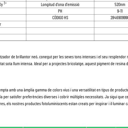
3+
,Dy
Longitud d'ona d'emissió
520nm
PH
9-11
CÒDIGO HS
284690999
r
tzador de brillantor neó, conegut per les seves tons intenses i el seu resplendor 
tat sota llum intensa. Ideal per a projectes bricolatge, aquest pigment de resina 
ompta amb una àmplia gamma de colors vius i una versatilitat en tipus de product
ada per satisfer preferències diverses i cobrir múltiples necessitats. Ja sigui que 
es, els nostres productes fotoluminiscents estan creats per inspirar i il·luminar 