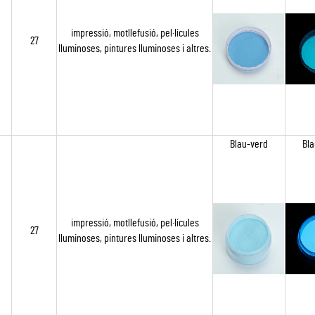
impressió, motllefusió, pel·lícules
27
lluminoses, pintures lluminoses i altres.
Blau-verd
Bla
impressió, motllefusió, pel·lícules
27
lluminoses, pintures lluminoses i altres.