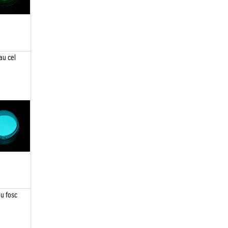
au cel
au fosc