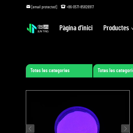
[email protected]
+86-0571-85826917
Pàgina d’inici
Productes
Totes les categories
Totes les categori
petites