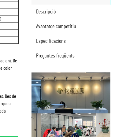
Descripció
0
Avantatge competitiu
Especificacions
Preguntes freqüents
radiant. De
de color
es. Des de
cerqueu
cada