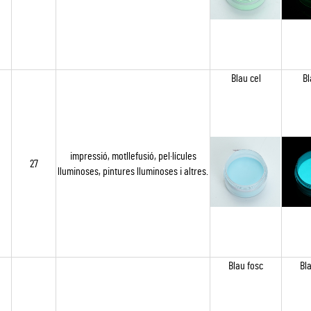
Blau cel
Bl
impressió, motllefusió, pel·lícules
27
lluminoses, pintures lluminoses i altres.
Blau fosc
Bl