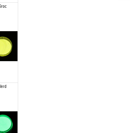
Groc
Verd