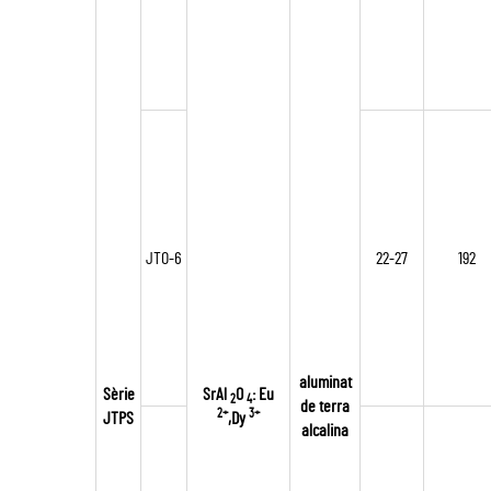
JTO-6
22-27
192
aluminat
Sèrie
SrAl
O
: Eu
2
4
de terra
2+
3+
JTPS
,Dy
alcalina