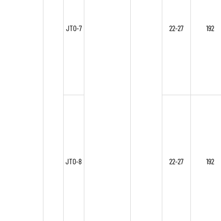
JTO-7
22-27
192
JTO-8
22-27
192