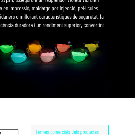
-27μm, assegurant un resplendor violeta vibrant i
a en impressió, moldatge per injecció, pel·lícules
ridaners o millorant característiques de seguretat, la
iscència duradora i un rendiment superior, convertint-
Termes comercials dels productes
m