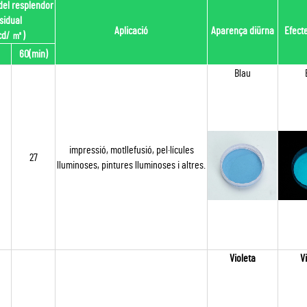
 del resplendor
sidual
Aplicació
Aparença diürna
Efect
cd/
㎡
)
60(min)
Blau
impressió, motllefusió, pel·lícules
27
lluminoses, pintures lluminoses i altres.
Violeta
V