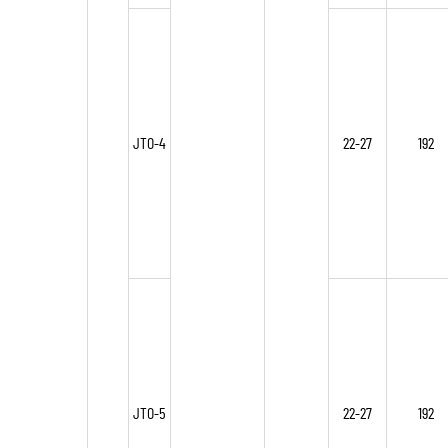
JTO-4
22-27
192
JTO-5
22-27
192