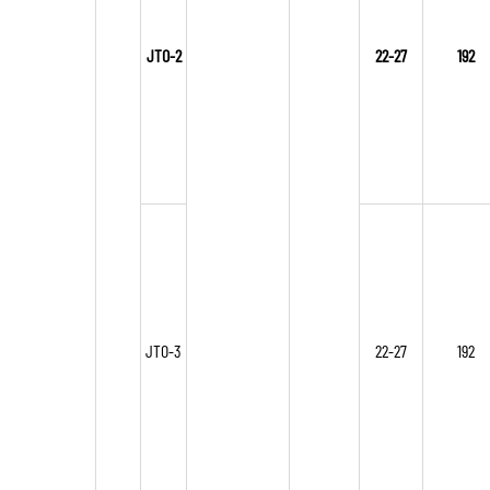
JTO-2
22-27
192
JTO-3
22-27
192