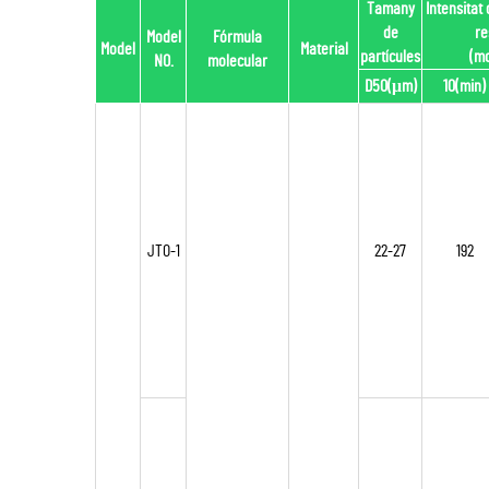
Tamany
Intensitat
de
re
Model
Fórmula
Model
Material
partícules
(m
NO.
molecular
D50(μm)
10(min)
JTO-1
22-27
192