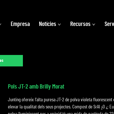
Empresa
Notícies
Recursos
Serv
es
Pols JT-2 amb Brilly Morat
Junting ofereix l'alta puresa JT-2 de polva violeta fluorescent
elevar la qualitat dels seus projectes. Compost de SrAl
O
: E
2
4