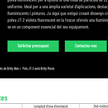
polva lluminiscent per a epòxid té una mida de partícula de 22
uniforme. Ideal per a una àmplia varietat d'aplicacions, destac
lluminiscents i pintures. Ja sigui que estigui creant dissenys c
polva JT-2 violeta fluorescent en la foscor ofereix una llumin
se en un component essencial del seu equipament.
Sol·licitar pressupost
Contacteu-nos
ls de Brilly Neó
>
Pols JT-2 amb Brilly Morat
tes
Longitud d'ona d'excitació
240-440n