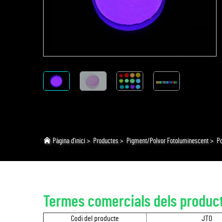
Pàgina d’inici
>
Productes
>
Pigment/Polvor Fotoluminescent
>
Po
Termes comercials dels produc
Codi del producte
JTO