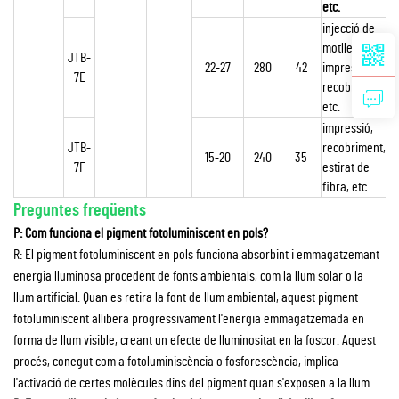
etc.
injecció de
motlles,
JTB-
22-27
280
42
impressió,
7E
recobriment,
etc.
impressió,
JTB-
recobriment,
15-20
240
35
7F
estirat de
fibra, etc.
Preguntes freqüents
P: Com funciona el pigment fotoluminiscent en pols?
R: El pigment fotoluminiscent en pols funciona absorbint i emmagatzemant
energia lluminosa procedent de fonts ambientals, com la llum solar o la
llum artificial. Quan es retira la font de llum ambiental, aquest pigment
fotoluminiscent allibera progressivament l'energia emmagatzemada en
forma de llum visible, creant un efecte de lluminositat en la foscor. Aquest
procés, conegut com a fotoluminiscència o fosforescència, implica
l'activació de certes molècules dins del pigment quan s'exposen a la llum.