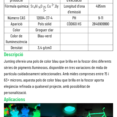
producte
d'excitació
2+
Fórmula química
Sr
Al
O
: Eu
,Dy
Longitud d'ona
495nm
4
14
25
3+
d'emissió
Número CAS
12004-37-4
PH
9-11
Aparició
Pols sòlid
CÒDIGO HS
2846909990
Color
Groguer clar
Color de
Blau-verd
lluminescència
Densitat
3,4 g/cm3
Descripció
Junting ofereix una pols de color blau que brilla en la foscor dins diferents
sèries de pigments lluminosos, disponible en tres variacions de mida de
partícula cuidadosament seleccionades. Amb mides compreses entre 15 i
63+ microns, aquesta pols de color blau que brilla en la foscor aporta
elegància refinada a qualsevol projecte, amb possibilitat de
personalització.
Aplicacions