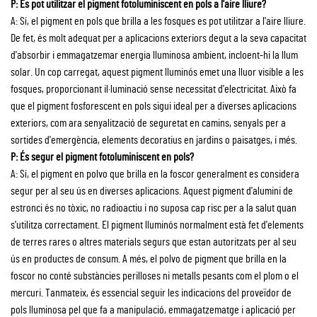
P: Es pot utilitzar el pigment fotoluminiscent en pols a l'aire lliure?
A: Sí, el pigment en pols que brilla a les fosques es pot utilitzar a l'aire lliure.
De fet, és molt adequat per a aplicacions exteriors degut a la seva capacitat
d'absorbir i emmagatzemar energia lluminosa ambient, incloent-hi la llum
solar. Un cop carregat, aquest pigment lluminós emet una lluor visible a les
fosques, proporcionant il·luminació sense necessitat d'electricitat. Això fa
que el pigment fosforescent en pols sigui ideal per a diverses aplicacions
exteriors, com ara senyalització de seguretat en camins, senyals per a
sortides d'emergència, elements decoratius en jardins o paisatges, i més.
P: És segur el pigment fotoluminiscent en pols?
A: Sí, el pigment en polvo que brilla en la foscor generalment es considera
segur per al seu ús en diverses aplicacions. Aquest pigment d'alumini de
estronci és no tòxic, no radioactiu i no suposa cap risc per a la salut quan
s'utilitza correctament. El pigment lluminós normalment està fet d'elements
de terres rares o altres materials segurs que estan autoritzats per al seu
ús en productes de consum. A més, el polvo de pigment que brilla en la
foscor no conté substàncies perilloses ni metalls pesants com el plom o el
mercuri. Tanmateix, és essencial seguir les indicacions del proveïdor de
pols lluminosa pel que fa a manipulació, emmagatzematge i aplicació per