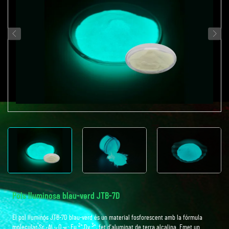
Pols lluminosa blau-verd JTB-7D
El pol lluminós JTB-7D blau-verd és un material fosforescent amb la fórmula
2+
3+
molecular Sr
Al
O
: Eu
,Dy
, fet d'aluminat de terra alcalina. Emet un