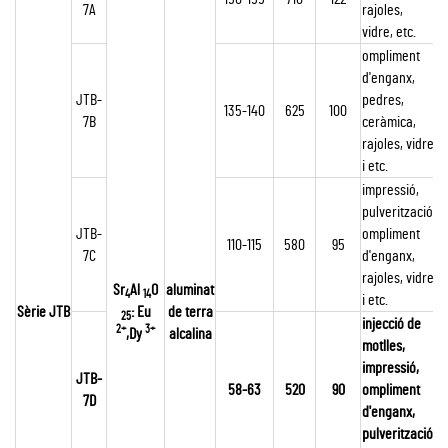
7A
rajoles,
vidre, etc.
ompliment
d'enganx,
JTB-
pedres,
135-140
625
100
7B
ceràmica,
rajoles, vidre
i etc.
impressió,
pulverització,
JTB-
ompliment
110-115
580
95
7C
d'enganx,
rajoles, vidre
Sr
Al
O
aluminat
4
14
i etc.
Sèrie JTB
: Eu
de terra
25
injecció de
2+
3+
,Dy
alcalina
motlles,
impressió,
JTB-
58-63
520
90
ompliment
7D
d'enganx,
pulverització,