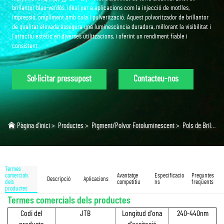
4
14
25
brillantor blau-verdós, ideal per a aplicacions com la injecció de motlles,
impressió, ompliment amb cola i pulverització. Aquest polvoritzador de brillantor
de qualitat elevada assegura una luminescència duradora, millorant la visibilitat i
l'atractiu estètic en diverses utilitzacions, i oferint un rendiment fiable i
consistent.
Sol·licitar pressupost
Contacteu-nos
Pàgina d’inici
>
Productes
>
Pigment/Polvor Fotoluminescent
>
Pols de Brilly Blau Verd
Termes
comercials
Avantatge
Especificacio
Preguntes
Descripció
Aplicacions
dels
competitiu
ns
freqüents
productes
Termes comercials dels productes
Codi del
JTB
Longitud d'ona
240-440nm