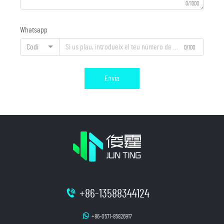
0/1000
Whatsapp
Codi
0/100
Envia
+86-13588344124
+86-0571-85826917