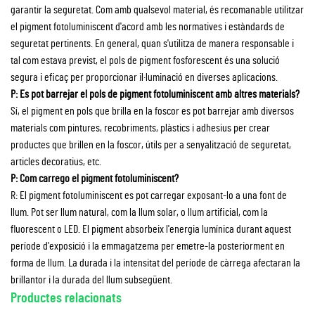
garantir la seguretat. Com amb qualsevol material, és recomanable utilitzar
el pigment fotoluminiscent d'acord amb les normatives i estàndards de
seguretat pertinents. En general, quan s'utilitza de manera responsable i
tal com estava previst, el pols de pigment fosforescent és una solució
segura i eficaç per proporcionar il·luminació en diverses aplicacions.
P: Es pot barrejar el pols de pigment fotoluminiscent amb altres materials?
Sí, el pigment en pols que brilla en la foscor es pot barrejar amb diversos
materials com pintures, recobriments, plàstics i adhesius per crear
productes que brillen en la foscor, útils per a senyalització de seguretat,
articles decoratius, etc.
P: Com carrego el pigment fotoluminiscent?
R: El pigment fotoluminiscent es pot carregar exposant-lo a una font de
llum. Pot ser llum natural, com la llum solar, o llum artificial, com la
fluorescent o LED. El pigment absorbeix l'energia lumínica durant aquest
període d'exposició i la emmagatzema per emetre-la posteriorment en
forma de llum. La durada i la intensitat del període de càrrega afectaran la
brillantor i la durada del llum subsegüent.
Productes relacionats