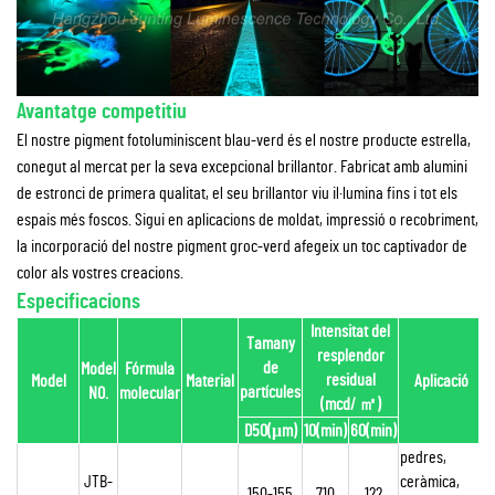
Avantatge competitiu
El nostre pigment fotoluminiscent blau-verd és el nostre producte estrella,
conegut al mercat per la seva excepcional brillantor. Fabricat amb alumini
de estronci de primera qualitat, el seu brillantor viu il·lumina fins i tot els
espais més foscos. Sigui en aplicacions de moldat, impressió o recobriment,
la incorporació del nostre pigment groc-verd afegeix un toc captivador de
color als vostres creacions.
Especificacions
Intensitat del
Tamany
resplendor
de
Model
Fórmula
A
residual
Model
Material
Aplicació
partícules
NO.
molecular
(mcd/
㎡
)
D50(μm)
10(min)
60(min)
pedres,
JTB-
ceràmica,
150-155
710
122
G