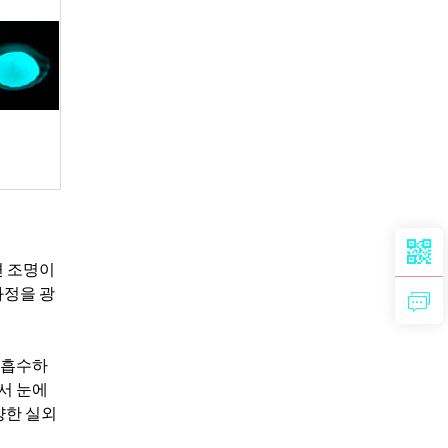
변 조명이
과정을 광
여 흡수하
서 눈에
양한 실외