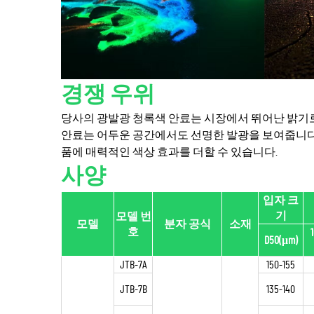
경쟁 우위
당사의 광발광 청록색 안료는 시장에서 뛰어난 밝기
안료는 어두운 공간에서도 선명한 발광을 보여줍니다.
품에 매력적인 색상 효과를 더할 수 있습니다.
사양
입자 크
기
모델 번
모델
분자 공식
소재
호
D50(μm)
JTB-7A
150-155
JTB-7B
135-140