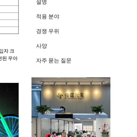
설명
적용 분야
경쟁 우위
사양
 입자 크
련된 우아
자주 묻는 질문