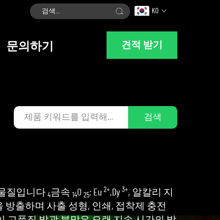
KO
견적 받기
문의하기
검색
2+
3+
광 물질입니다
금속
O
: Eu
,Dy
, 알칼리 지
4
14
25
방출하며 사출 성형, 인쇄, 접착제 충전