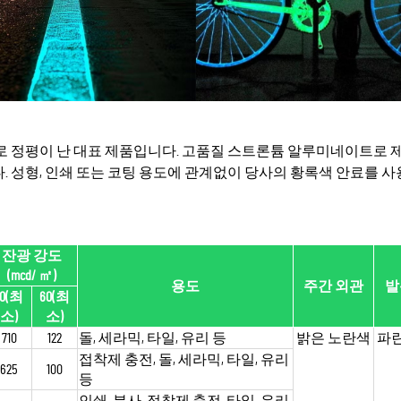
로 정평이 난 대표 제품입니다. 고품질 스트론튬 알루미네이트로 
 성형, 인쇄 또는 코팅 용도에 관계없이 당사의 황록색 안료를 사
잔광 강도
(mcd/
㎡
)
용도
주간 외관
발
10(최
60(최
소)
소)
710
122
돌, 세라믹, 타일, 유리 등
밝은 노란색
파
접착제 충전, 돌, 세라믹, 타일, 유리
625
100
등
인쇄, 분사, 접착제 충전, 타일, 유리