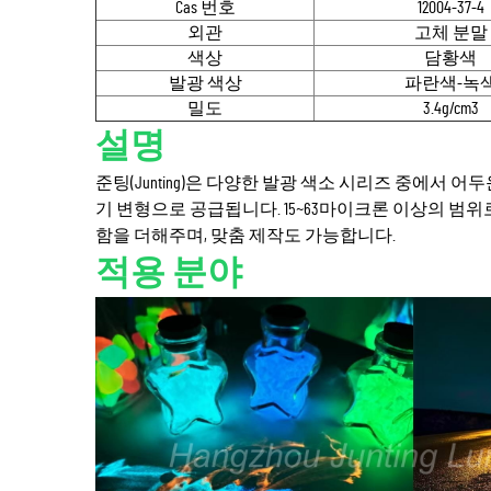
Cas 번호
12004-37-4
외관
고체 분말
색상
담황색
발광 색상
파란색-녹
밀도
3.4g/cm3
설명
준팅(Junting)은 다양한 발광 색소 시리즈 중에서 
기 변형으로 공급됩니다. 15~63마이크론 이상의 범
함을 더해주며, 맞춤 제작도 가능합니다.
적용 분야