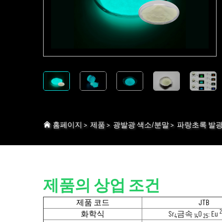
홈페이지
>
제품
>
광발광 색소/분말
>
파랑초록 발광
제품의 상업 조건
제품 코드
JTB
2
화학식
Sr
금속
O
: Eu
4
14
25