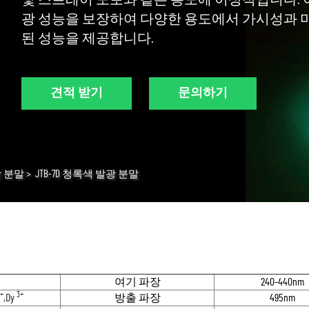
및 스프레이 도포와 같은 용도에 이상적입니다. 
광 성능을 보장하여 다양한 용도에서 가시성과 미
된 성능을 제공합니다.
견적 받기
문의하기
 분말
>
JTB-7D 청록색 발광 분말
여기 파장
240-440nm
+
3+
,Dy
방출 파장
495nm