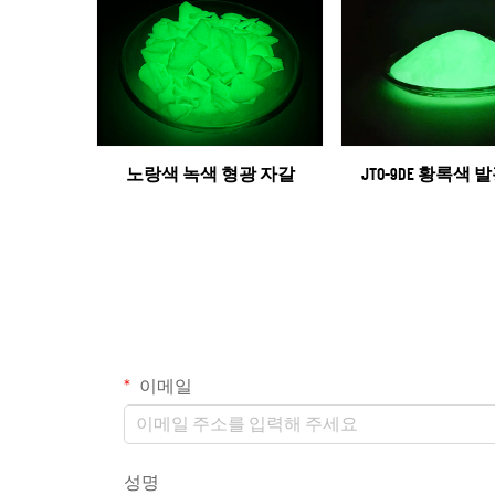
노랑색 녹색 형광 자갈
JTO-9DE 황록색 
이메일
성명