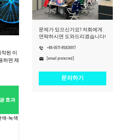
문제가 있으신가요? 저희에게
연락하시면 도와드리겠습니다!
+86-0571-85826917
제작된 이
[email protected]
용하면 제
문의하기
광 효과
란색-녹색