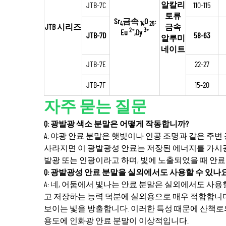
알칼리
JTB-7C
110-115
토류
Sr
금속
O
:
4
14
25
JTB 시리즈
금속
2+
3+
Eu
,Dy
JTB-7D
58-63
알루미
네이트
JTB-7E
22-27
JTB-7F
15-20
자주 묻는 질문
Q: 광발광 색소 분말은 어떻게 작동합니까?
A: 야광 안료 분말은 햇빛이나 인공 조명과 같은 주
사라지면 이 광발광성 안료는 저장된 에너지를 가시
발광 또는 인광이라고 하며, 빛에 노출되었을 때 안
Q: 광발광성 안료 분말을 실외에서도 사용할 수 있나요
A: 네, 어둠에서 빛나는 안료 분말은 실외에서도 사용
고 저장하는 능력 덕분에 실외용으로 매우 적합합니다.
보이는 빛을 방출합니다. 이러한 특성 때문에 산책로의 
용도에 인화광 안료 분말이 이상적입니다.