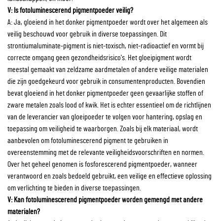
V: Is fotoluminescerend pigmentpoeder veilig?
A: Ja, gloeiend in het donker pigmentpoeder wordt over het algemeen als
veilig beschouwd voor gebruik in diverse toepassingen. Dit
strontiumaluminate-pigment is niet-toxisch, niet-radioactief en vormt bij
correcte omgang geen gezondheidsrisico's. Het gloeipigment wordt
meestal gemaakt van zeldzame aardmetalen of andere veilige materialen
die zijn goedgekeurd voor gebruik in consumentenproducten. Bovendien
bevat gloeiend in het donker pigmentpoeder geen gevaarlijke stoffen of
zware metalen zoals lood of kwik. Het is echter essentieel om de richtlijnen
van de leverancier van gloeipoeder te volgen voor hantering, opslag en
toepassing om veiligheid te waarborgen. Zoals bij elk materiaal, wordt
aanbevolen om fotoluminescerend pigment te gebruiken in
overeenstemming met de relevante veiligheidsvoorschriften en normen.
Over het geheel genomen is fosforescerend pigmentpoeder, wanneer
verantwoord en zoals bedoeld gebruikt, een veilige en effectieve oplossing
om verlichting te bieden in diverse toepassingen.
V: Kan fotoluminescerend pigmentpoeder worden gemengd met andere
materialen?