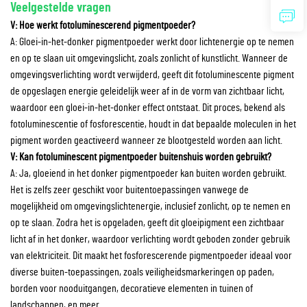
Veelgestelde vragen
V: Hoe werkt fotoluminescerend pigmentpoeder?
A: Gloei-in-het-donker pigmentpoeder werkt door lichtenergie op te nemen
en op te slaan uit omgevingslicht, zoals zonlicht of kunstlicht. Wanneer de
omgevingsverlichting wordt verwijderd, geeft dit fotoluminescente pigment
de opgeslagen energie geleidelijk weer af in de vorm van zichtbaar licht,
waardoor een gloei-in-het-donker effect ontstaat. Dit proces, bekend als
fotoluminescentie of fosforescentie, houdt in dat bepaalde moleculen in het
pigment worden geactiveerd wanneer ze blootgesteld worden aan licht.
V: Kan fotoluminescent pigmentpoeder buitenshuis worden gebruikt?
A: Ja, gloeiend in het donker pigmentpoeder kan buiten worden gebruikt.
Het is zelfs zeer geschikt voor buitentoepassingen vanwege de
mogelijkheid om omgevingslichtenergie, inclusief zonlicht, op te nemen en
op te slaan. Zodra het is opgeladen, geeft dit gloeipigment een zichtbaar
licht af in het donker, waardoor verlichting wordt geboden zonder gebruik
van elektriciteit. Dit maakt het fosforescerende pigmentpoeder ideaal voor
diverse buiten-toepassingen, zoals veiligheidsmarkeringen op paden,
borden voor nooduitgangen, decoratieve elementen in tuinen of
landschappen, en meer.