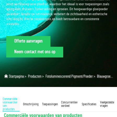
4
14
25
zendt een blauwgroene gloed uit, waardoor het ideaal is voor toepassingen zoals
spuitgieten, drukwerk, lijmvervulling en sproeien. Dit hoogwaardige gloeipoeder
garandeert langdurige luminiscence, verbetert de zichtbaarheid en esthetische
uitstraling bij diverse toepassingen, en biedt betrouwbare en consistente
prestaties.
Offerte aanvragen
Neem contact met ons op
Startpagina
>
Producten
>
Fotoluminescerend Pigment/Poeder
>
Blauwgroen Gloeiend Poeder
Commerciële
voorwaarden
Concurrentiev
Veelgestelde
Omschrijving
Toepassingen
Specificaties
van
oordeel
vragen
producten
Commerciële voorwaarden van producten