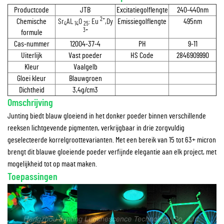
Productcode
JTB
Excitatiegolflengte
240-440nm
2+
Chemische
Sr
AL
O
: Eu
,Dy
Emissiegolflengte
495nm
4
14
25
3+
formule
Cas-nummer
12004-37-4
PH
9-11
Uiterlijk
Vast poeder
HS Code
2846909990
Kleur
Vaalgelb
Gloei kleur
Blauwgroen
Dichtheid
3,4g/cm3
Omschrijving
Junting biedt blauw gloeiend in het donker poeder binnen verschillende
reeksen lichtgevende pigmenten, verkrijgbaar in drie zorgvuldig
geselecteerde korrelgroottevarianten. Met een bereik van 15 tot 63+ micron
brengt dit blauwe gloeiende poeder verfijnde elegantie aan elk project, met
mogelijkheid tot op maat maken.
Toepassingen