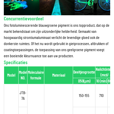
Concurrentievoordeel
Ons fotoluminescerende blauwgroene pigment is ons topproduct, dat op de
markt bekendstaat om zijn uitzonderlijke helderheid. Gemaakt van
hoogwaardig strontiumaluminaat verlicht de levendige gloed ook de
donkerste ruimtes. Of het nu wordt gebruikt in gietprocessen, afdrukken of
coatingtoepassingen, de toepassing van ons geelgroene pigment voegt
een boeiende kleurnuance toe aan uw producten.
Specificaties
Nalichtintens
Deeltjesgrootte
Model
Moleculaire
(mcd/
㎡
Model
Materiaal
NO.
formule
D50(μm)
10 (min)
60 (
JTB-
150-155
710
1
7A