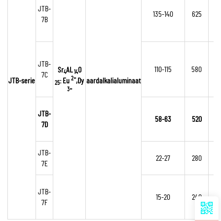
JTB-
135-140
625
1
7B
JTB-
110-115
580
9
Sr
AL
O
4
14
7C
2+
JTB-serie
: Eu
,Dy
aardalkalialuminaat
25
3+
JTB-
58-63
520
9
7D
JTB-
22-27
280
4
7E
JTB-
15-20
240
3
7F