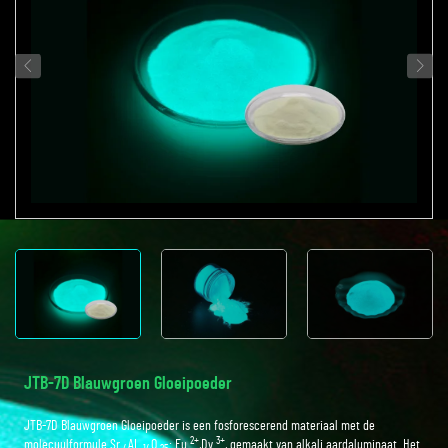
JTB-7D Blauwgroen Gloeipoeder
JTB-7D Blauwgroen Gloeipoeder is een fosforescerend materiaal met de
2+
3+
molecuulformule Sr
AL
O
: Eu
,Dy
, gemaakt van alkali aardaluminaat. Het