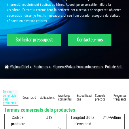
impressió, recobriment i estirat de fibres. Aquest polvo versatile millora la
visibilitat i l'atractiu estètic, fent-lo perfecte per a senyals de seguretat, objectes
decoratius i dissenys tèxtils innovadors. El seu llum durador assegura durabilitat i
eficàcia en diversos entorns.
Sol·licitar pressupost
Contacteu-nos
Pàgina d’inici
>
Productes
>
Pigment/Polvor Fotoluminescent
>
Pols de Brilly Blau Cel
Termes
comercials
Avantatge
Especificaci
Consells
Preguntes
Descripció
Aplicacions
dels
competitiu
ons
pràctics
freqüents
productes
Termes comercials dels productes
Codi del
JTS
Longitud d'ona
240-440nm
producte
d'excitació