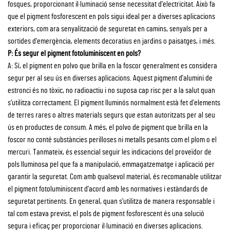
fosques, proporcionant il·luminació sense necessitat d'electricitat. Això fa
que el pigment fosforescent en pols sigui ideal per a diverses aplicacions
exteriors, com ara senyalització de seguretat en camins, senyals per a
sortides d'emergència, elements decoratius en jardins o paisatges, i més.
P: És segur el pigment fotoluminiscent en pols?
A: Sí, el pigment en polvo que brilla en la foscor generalment es considera
segur per al seu ús en diverses aplicacions. Aquest pigment d'alumini de
estronci és no tòxic, no radioactiu i no suposa cap risc per a la salut quan
s'utilitza correctament. El pigment lluminós normalment està fet d'elements
de terres rares o altres materials segurs que estan autoritzats per al seu
ús en productes de consum. A més, el polvo de pigment que brilla en la
foscor no conté substàncies perilloses ni metalls pesants com el plom o el
mercuri. Tanmateix, és essencial seguir les indicacions del proveïdor de
pols lluminosa pel que fa a manipulació, emmagatzematge i aplicació per
garantir la seguretat. Com amb qualsevol material, és recomanable utilitzar
el pigment fotoluminiscent d'acord amb les normatives i estàndards de
seguretat pertinents. En general, quan s'utilitza de manera responsable i
tal com estava previst, el pols de pigment fosforescent és una solució
segura i eficaç per proporcionar il·luminació en diverses aplicacions.