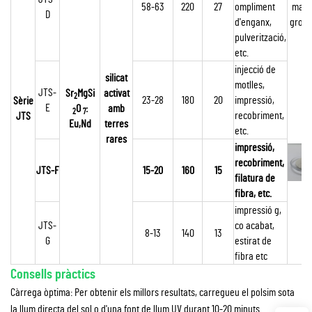
58-63
220
27
ompliment
marfi
D
d'enganx,
groc 
pulverització,
etc.
injecció de
silicat
motlles,
JTS-
Sr
MgSi
activat
2
23-28
180
20
impressió,
Sèrie
E
O
:
amb
2
7
recobriment,
JTS
Eu,Nd
terres
etc.
rares
impressió,
recobriment,
JTS-F
15-20
160
15
filatura de
fibra, etc.
impressió
g,
JTS-
co
acabat,
8-13
140
13
G
estirat de
fibra etc
Consells pràctics
Càrrega òptima: Per obtenir els millors resultats, carregueu el polsim sota
la llum directa del sol o d'una font de llum UV durant 10-20 minuts.