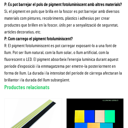
P: Es pot barrejar el pols de pigment fotoluminiscent amb altres materials?
Sí, el pigment en pols que brilla en la foscor es pot barrejar amb diversos
materials com pintures, recobriments, plàstics i adhesius per crear
productes que brillen en la foscor, útils per a senyalització de seguretat,
articles decoratius, etc.
P: Com carrego el pigment fotoluminiscent?
R: El pigment fotoluminiscent es pot carregar exposant-lo a una font de
llum. Pot ser llum natural, com la llum solar, o llum artificial, com la
fluorescent o LED. El pigment absorbeix l'energia lumínica durant aquest
període d'exposició i la emmagatzema per emetre-la posteriorment en
forma de llum. La durada i la intensitat del període de càrrega afectaran la
brillantor i la durada del llum subsegüent.
Productes relacionats