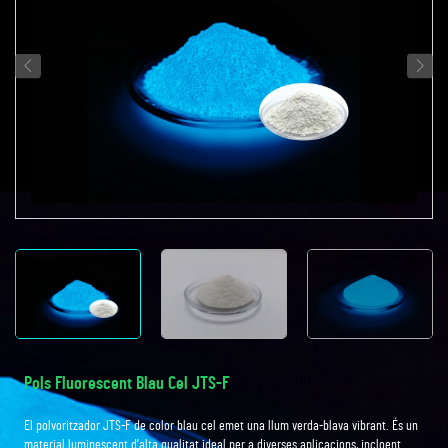
Pols Fluorescent Blau Cel JTS-F
El polvoritzador JTS-F de color blau cel emet una llum verda-blava vibrant. És un
material luminescent d'alta qualitat ideal per a diverses aplicacions, incloent