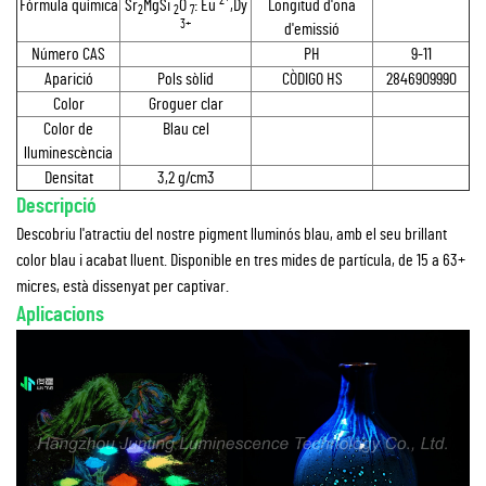
2+
Fórmula química
Sr
MgSi
O
: Eu
,Dy
Longitud d'ona
2
2
7
3+
d'emissió
Número CAS
PH
9-11
Aparició
Pols sòlid
CÒDIGO HS
2846909990
Color
Groguer clar
Color de
Blau cel
lluminescència
Densitat
3,2 g/cm3
Descripció
Descobriu l'atractiu del nostre pigment lluminós blau, amb el seu brillant
color blau i acabat lluent. Disponible en tres mides de partícula, de 15 a 63+
micres, està dissenyat per captivar.
Aplicacions