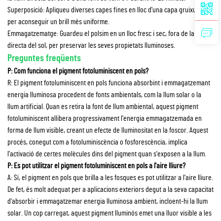
Superposició: Apliqueu diverses capes fines en lloc d'una capa gruixuda
per aconseguir un brill més uniforme.
Emmagatzematge: Guardeu el polsim en un lloc fresc i sec, fora de la llum
directa del sol, per preservar les seves propietats lluminoses.
Preguntes freqüents
P: Com funciona el pigment fotoluminiscent en pols?
R: El pigment fotoluminiscent en pols funciona absorbint i emmagatzemant
energia lluminosa procedent de fonts ambientals, com la llum solar o la
llum artificial. Quan es retira la font de llum ambiental, aquest pigment
fotoluminiscent allibera progressivament l'energia emmagatzemada en
forma de llum visible, creant un efecte de lluminositat en la foscor. Aquest
procés, conegut com a fotoluminiscència o fosforescència, implica
l'activació de certes molècules dins del pigment quan s'exposen a la llum.
P: Es pot utilitzar el pigment fotoluminiscent en pols a l'aire lliure?
A: Sí, el pigment en pols que brilla a les fosques es pot utilitzar a l'aire lliure.
De fet, és molt adequat per a aplicacions exteriors degut a la seva capacitat
d'absorbir i emmagatzemar energia lluminosa ambient, incloent-hi la llum
solar. Un cop carregat, aquest pigment lluminós emet una lluor visible a les