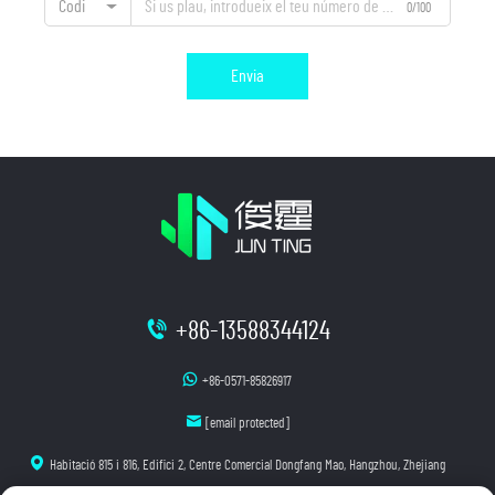
Codi
0/100
Envia
+86-13588344124
+86-0571-85826917
[email protected]
Habitació 815 i 816, Edifici 2, Centre Comercial Dongfang Mao, Hangzhou, Zhejiang