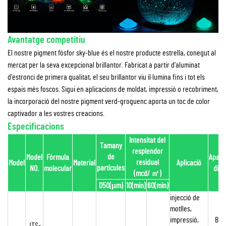
Avantatge competitiu
El nostre pigment fòsfor sky-blue és el nostre producte estrella, conegut al
mercat per la seva excepcional brillantor. Fabricat a partir d'aluminat
d'estronci de primera qualitat, el seu brillantor viu il·lumina fins i tot els
espais més foscos. Sigui en aplicacions de moldat, impressió o recobriment,
la incorporació del nostre pigment verd-groguenc aporta un toc de color
captivador a les vostres creacions.
Especificacions
Intensitat del
Tamany
resplendor
de
Model
Fórmula
Apare
residual
Model
Material
Aplicació
partícules
NO.
molecular
diür
(mcd/
㎡
)
D50(μm)
10(min)
60(min)
injecció de
motlles,
impressió,
Bla
JTS-