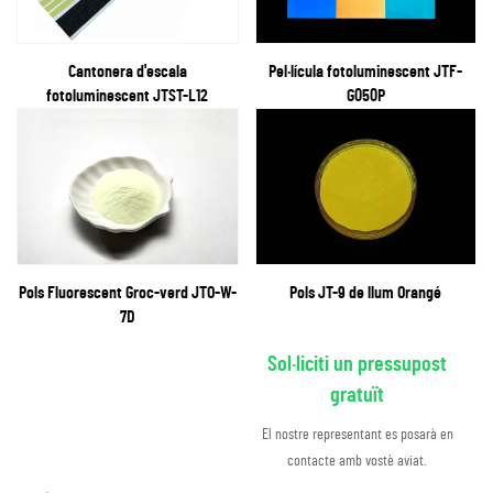
Cantonera d'escala
Pel·lícula fotoluminescent JTF-
fotoluminescent JTST-L12
G050P
Pols Fluorescent Groc-verd JTO-W-
Pols JT-9 de llum Orangé
7D
Sol·liciti un pressupost
gratuït
El nostre representant es posarà en
contacte amb vostè aviat.