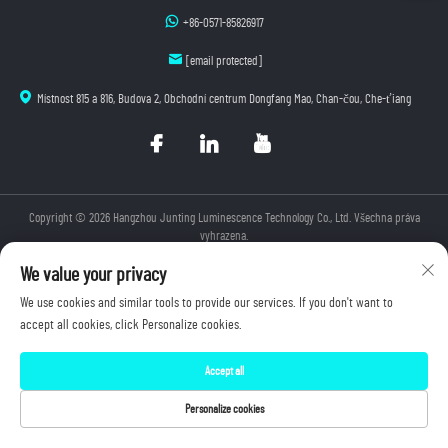
+86-0571-85826917
[email protected]
Místnost 815 a 816, Budova 2, Obchodní centrum Dongfang Mao, Chan-čou, Che-ťiang
Copyright © 2026 Hangzhou Junting Luminescence Technology Co., Ltd. Všechna práva
vyhrazena.
Zásady ochrany soukromí
We value your privacy
We use cookies and similar tools to provide our services. If you don't want to
accept all cookies, click Personalize cookies.
Accept all
Personalize cookies