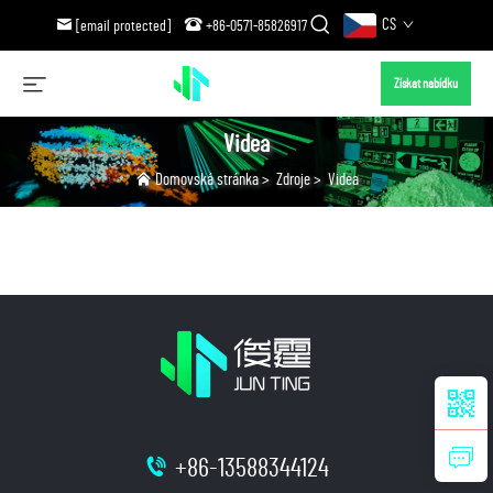
CS
[email protected]
+86-0571-85826917
Získat nabídku
Videa
Domovská stránka
>
Zdroje
>
Videa
+86-13588344124