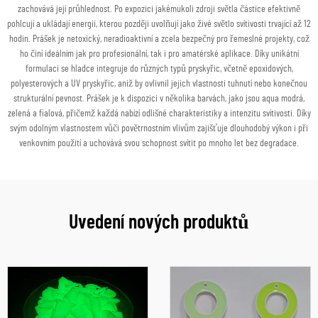
zachovává její průhlednost. Po expozici jakémukoli zdroji světla částice efektivně
pohlcují a ukládají energii, kterou později uvolňují jako živé světlo svítivosti trvající až 12
hodin. Prášek je netoxický, neradioaktivní a zcela bezpečný pro řemeslné projekty, což
ho činí ideálním jak pro profesionální, tak i pro amatérské aplikace. Díky unikátní
formulaci se hladce integruje do různých typů pryskyřic, včetně epoxidových,
polyesterových a UV pryskyřic, aniž by ovlivnil jejich vlastnosti tuhnutí nebo konečnou
strukturální pevnost. Prášek je k dispozici v několika barvách, jako jsou aqua modrá,
zelená a fialová, přičemž každá nabízí odlišné charakteristiky a intenzitu svítivosti. Díky
svým odolným vlastnostem vůči povětrnostním vlivům zajišťuje dlouhodobý výkon i při
venkovním použití a uchovává svou schopnost svítit po mnoho let bez degradace.
Uvedení nových produktů