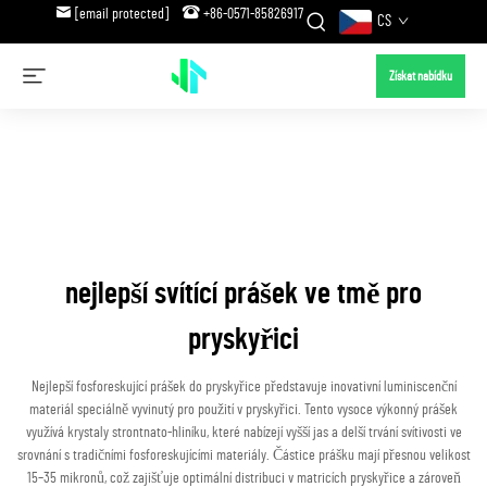
[email protected]
+86-0571-85826917
CS
Získat nabídku
nejlepší svítící prášek ve tmě pro
pryskyřici
Nejlepší fosforeskující prášek do pryskyřice představuje inovativní luminiscenční
materiál speciálně vyvinutý pro použití v pryskyřici. Tento vysoce výkonný prášek
využívá krystaly strontnato-hliníku, které nabízejí vyšší jas a delší trvání svítivosti ve
srovnání s tradičními fosforeskujícími materiály. Částice prášku mají přesnou velikost
15–35 mikronů, což zajišťuje optimální distribuci v matricích pryskyřice a zároveň