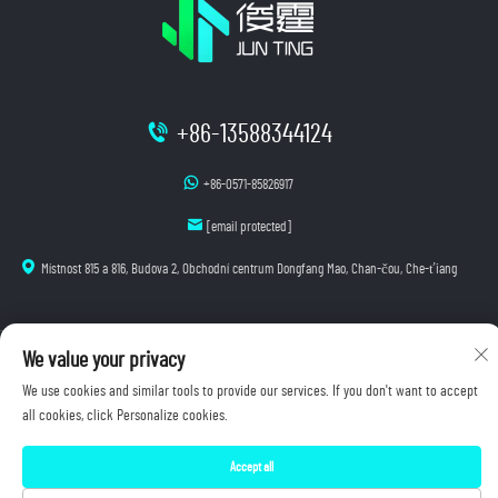
+86-13588344124
+86-0571-85826917
[email protected]
Místnost 815 a 816, Budova 2, Obchodní centrum Dongfang Mao, Chan-čou, Che-ťiang
We value your privacy
Autorská práva © 2025 Hangzhou Junting Luminescence Technology Co., Ltd. Všechna práva
vyhrazena.
We use cookies and similar tools to provide our services. If you don't want to accept
Zásady ochrany osobních údajů
all cookies, click Personalize cookies.
Accept all