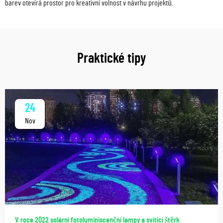
barev otevírá prostor pro kreativní volnost v návrhu projektů.
Praktické tipy
24
Nov
V roce 2022 solární fotoluminiscenční lampy a svítící štěrk