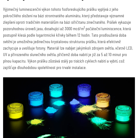
Výjimečný luminescenční výkon tohoto fosforeskujícího prášku vyplývá z jeho
pokročilého složení na bázi strontnatého aluminátu, který představuje významné
zlepšení oproti tradičním materiálům na bázi siřičitanu zinečnatého. Prášek vykazuje
pozoruhodnou úroveň jasu, dosahující až 3000 mcd/m² počáteční luminiscence, která
postupně klesá podle logaritmické křivky během 12 hodin. Tato prodloužená doba
svítění je umožněna jedinečnou krystalovou strukturou prášku, která efektivně
zachycuje a uvolňuje fotony. Materiál lze nabíjet jakýmkoli zdrojem světla, včetně LED,
UV a přirozeného slunečního světla, přičemž doba nabití je již za 5 až 10 minut pro
plnou kapacitu. Výkon prášku zůstává stálý po tisících cyklech nabití a vybití, což
zajišťuje dlouhodobou spolehlivost pro trvalé instalace.