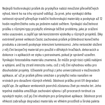
Nejlepší fosforeskující prášek do pryskyřice nabízí množství přesvědčivých
výhod, které ho na trhu výrazně odlišují. Za prvé, jeho vynikající délka
svítivosti výrazně převyšuje tradiční fosforeskující materiály a poskytuje až 12
hodin nepřetržitého svitu po jediném nabití světlem. Vynikající slučitelnost
prášku s různými typy pryskyřic eliminuje běžné problémy, jako je srážení
nebo usazování, a zajišťuje tak konzistentní výsledky u různých projektů. Díky
extrémně jemné velikosti částic zachovává prášek průhlednost konečného
produktu a zároveň poskytuje intenzivní luminiscenci. Jeho netoxické složení
z něj činí bezpečný materiál pro použití v dětských hračkách, dekoracích a
dokonce i v aplikacích ve styku s potravinami, pokud je správně uzavřen.
Vynikající fotostabilita materiálu znamená, že může projít tisíci cyklů nabíjení
a vybíjení, aniž by ztratil intenzitu svitu, což z něj činí výhodnou volbu pro
dlouhodobé projekty. Uživatelé profitují z jeho univerzálnosti v možnostech
aplikace, ať už je prášek přímo smíchán s pryskyřicí nebo nanášen ve
vrstvách pro dosažení různých efektů. Odolnost prášku proti UV degradaci
zajišťuje, že aplikace venkovních povrchů zůstanou živé po mnoho let. Jeho
tepelná stabilita umožňuje zachování výkonu i při procesech tvrdnutí za
vysokých teplot, což jej činí vhodným pro průmyslové aplikace. Odolnost proti
vlhkosti zabraňuje degradaci materiálu ve vlhkém prostředí a široká paleta