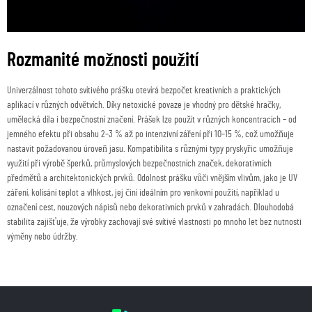
Rozmanité možnosti použití
Univerzálnost tohoto svítivého prášku otevírá bezpočet kreativních a praktických
aplikací v různých odvětvích. Díky netoxické povaze je vhodný pro dětské hračky,
umělecká díla i bezpečnostní značení. Prášek lze použít v různých koncentracích – od
jemného efektu při obsahu 2–3 % až po intenzivní záření při 10–15 %, což umožňuje
nastavit požadovanou úroveň jasu. Kompatibilita s různými typy pryskyřic umožňuje
využití při výrobě šperků, průmyslových bezpečnostních značek, dekorativních
předmětů a architektonických prvků. Odolnost prášku vůči vnějším vlivům, jako je UV
záření, kolísání teplot a vlhkost, jej činí ideálním pro venkovní použití, například u
označení cest, nouzových nápisů nebo dekorativních prvků v zahradách. Dlouhodobá
stabilita zajišťuje, že výrobky zachovají své svítivé vlastnosti po mnoho let bez nutnosti
výměny nebo údržby.