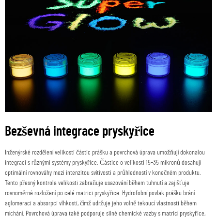
Bezševná integrace pryskyřice
Inženýrské rozdělení velikosti částic prášku a povrchová úprava umožňují dokonalou
integraci s různými systémy pryskyřice. Částice o velikosti 15–35 mikronů dosahují
optimální rovnováhy mezi intenzitou svítivosti a průhledností v konečném produktu.
Tento přesný kontrola velikosti zabraňuje usazování během tuhnutí a zajišťuje
rovnoměrné rozložení po celé matrici pryskyřice. Hydrofobní povlak prášku brání
aglomeraci a absorpci vlhkosti, čímž udržuje jeho volně tekoucí vlastnosti během
míchání. Povrchová úprava také podporuje silné chemické vazby s matricí pryskyřice,