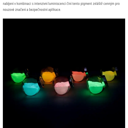
nabíjení v kombinaci s intenzivní luminiscencí činí tento pigment zvláště cenným pro
nouzové značení a bezpečnostní aplikace.