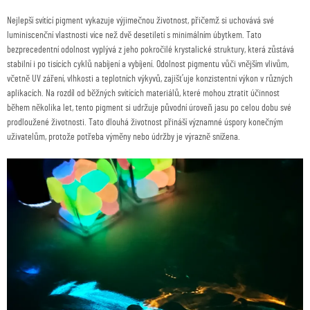
Nejlepší svítící pigment vykazuje výjimečnou životnost, přičemž si uchovává své
luminiscenční vlastnosti více než dvě desetiletí s minimálním úbytkem. Tato
bezprecedentní odolnost vyplývá z jeho pokročilé krystalické struktury, která zůstává
stabilní i po tisících cyklů nabíjení a vybíjení. Odolnost pigmentu vůči vnějším vlivům,
včetně UV záření, vlhkosti a teplotních výkyvů, zajišťuje konzistentní výkon v různých
aplikacích. Na rozdíl od běžných svítících materiálů, které mohou ztratit účinnost
během několika let, tento pigment si udržuje původní úroveň jasu po celou dobu své
prodloužené životnosti. Tato dlouhá životnost přináší významné úspory konečným
uživatelům, protože potřeba výměny nebo údržby je výrazně snížena.