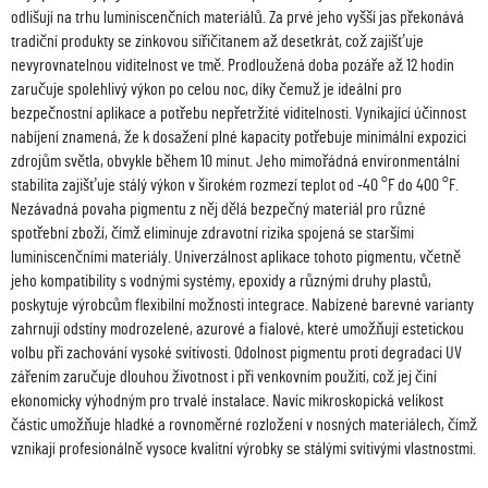
odlišují na trhu luminiscenčních materiálů. Za prvé jeho vyšší jas překonává
tradiční produkty se zinkovou siřičitanem až desetkrát, což zajišťuje
nevyrovnatelnou viditelnost ve tmě. Prodloužená doba pozáře až 12 hodin
zaručuje spolehlivý výkon po celou noc, díky čemuž je ideální pro
bezpečnostní aplikace a potřebu nepřetržité viditelnosti. Vynikající účinnost
nabíjení znamená, že k dosažení plné kapacity potřebuje minimální expozici
zdrojům světla, obvykle během 10 minut. Jeho mimořádná environmentální
stabilita zajišťuje stálý výkon v širokém rozmezí teplot od -40 °F do 400 °F.
Nezávadná povaha pigmentu z něj dělá bezpečný materiál pro různé
spotřební zboží, čímž eliminuje zdravotní rizika spojená se staršími
luminiscenčními materiály. Univerzálnost aplikace tohoto pigmentu, včetně
jeho kompatibility s vodnými systémy, epoxidy a různými druhy plastů,
poskytuje výrobcům flexibilní možnosti integrace. Nabízené barevné varianty
zahrnují odstíny modrozelené, azurové a fialové, které umožňují estetickou
volbu při zachování vysoké svítivosti. Odolnost pigmentu proti degradaci UV
zářením zaručuje dlouhou životnost i při venkovním použití, což jej činí
ekonomicky výhodným pro trvalé instalace. Navíc mikroskopická velikost
částic umožňuje hladké a rovnoměrné rozložení v nosných materiálech, čímž
vznikají profesionálně vysoce kvalitní výrobky se stálými svítivými vlastnostmi.