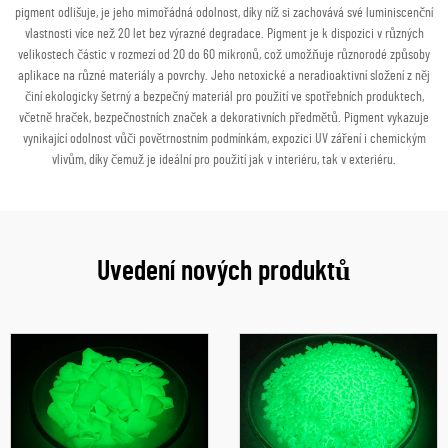
pigment odlišuje, je jeho mimořádná odolnost, díky níž si zachovává své luminiscenční
vlastnosti více než 20 let bez výrazné degradace. Pigment je k dispozici v různých
velikostech částic v rozmezí od 20 do 60 mikronů, což umožňuje různorodé způsoby
aplikace na různé materiály a povrchy. Jeho netoxické a neradioaktivní složení z něj
činí ekologicky šetrný a bezpečný materiál pro použití ve spotřebních produktech,
včetně hraček, bezpečnostních značek a dekorativních předmětů. Pigment vykazuje
vynikající odolnost vůči povětrnostním podmínkám, expozici UV záření i chemickým
vlivům, díky čemuž je ideální pro použití jak v interiéru, tak v exteriéru.
Uvedení nových produktů