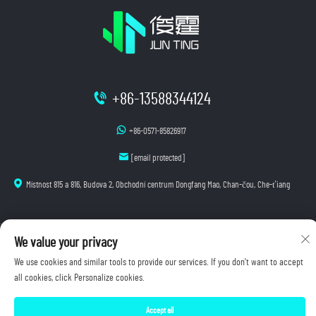
+86-13588344124
+86-0571-85826917
[email protected]
Místnost 815 a 816, Budova 2, Obchodní centrum Dongfang Mao, Chan-čou, Che-ťiang
We value your privacy
Autorská práva © 2025 Hangzhou Junting Luminescence Technology Co., Ltd. Všechna práva
vyhrazena.
We use cookies and similar tools to provide our services. If you don't want to accept
Zásady ochrany osobních údajů
all cookies, click Personalize cookies.
Accept all