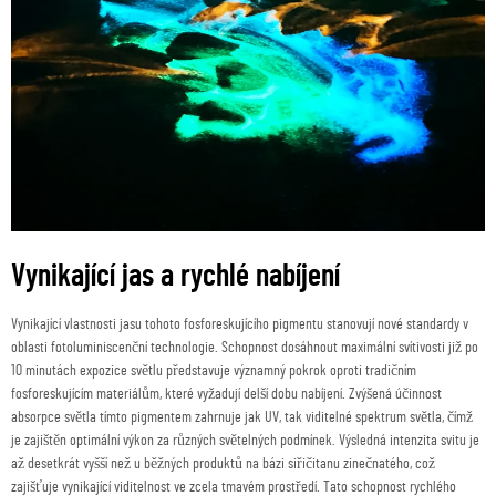
Vynikající jas a rychlé nabíjení
Vynikající vlastnosti jasu tohoto fosforeskujícího pigmentu stanovují nové standardy v
oblasti fotoluminiscenční technologie. Schopnost dosáhnout maximální svítivosti již po
10 minutách expozice světlu představuje významný pokrok oproti tradičním
fosforeskujícím materiálům, které vyžadují delší dobu nabíjení. Zvýšená účinnost
absorpce světla tímto pigmentem zahrnuje jak UV, tak viditelné spektrum světla, čímž
je zajištěn optimální výkon za různých světelných podmínek. Výsledná intenzita svitu je
až desetkrát vyšší než u běžných produktů na bázi siřičitanu zinečnatého, což
zajišťuje vynikající viditelnost ve zcela tmavém prostředí. Tato schopnost rychlého