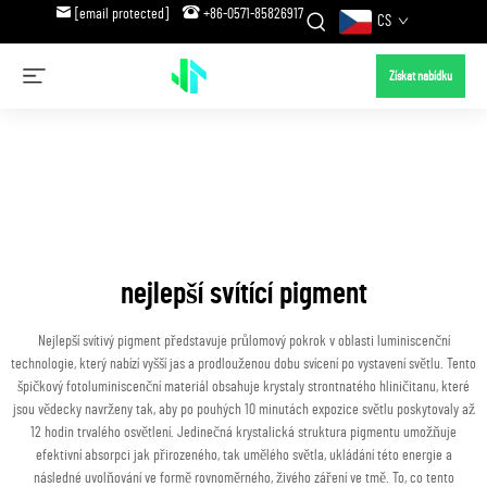
[email protected]
+86-0571-85826917
CS
Získat nabídku
nejlepší svítící pigment
Nejlepší svítivý pigment představuje průlomový pokrok v oblasti luminiscenční
technologie, který nabízí vyšší jas a prodlouženou dobu svícení po vystavení světlu. Tento
špičkový fotoluminiscenční materiál obsahuje krystaly strontnatého hliničitanu, které
jsou vědecky navrženy tak, aby po pouhých 10 minutách expozice světlu poskytovaly až
12 hodin trvalého osvětlení. Jedinečná krystalická struktura pigmentu umožňuje
efektivní absorpci jak přirozeného, tak umělého světla, ukládání této energie a
následné uvolňování ve formě rovnoměrného, živého záření ve tmě. To, co tento