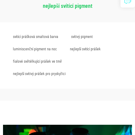
nejlepší svítící pigment
svítící prášková smaltová barva
svítivý pigment
luminiscenční pigment na noc
nejlepší svítící prášek
fialové světélkující prášek ve tmě
nejlepší svítivý prášek pro pryskyřici