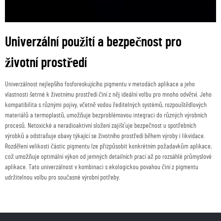
Univerzální použití a bezpečnost pro
životní prostředí
Univerzálnost nejlepšího fosforeskujícího pigmentu v metodách aplikace a jeho
vlastnosti šetrné k životnímu prostředí činí z něj ideální volbu pro mnoho odvětví. Jeho
kompatibilita s různými pojivy, včetně vodou ředitelných systémů, rozpouštědlových
materiálů a termoplastů, umožňuje bezproblémovou integraci do různých výrobních
procesů. Netoxické a neradioaktivní složení zajišťuje bezpečnost u spotřebních
výrobků a odstraňuje obavy týkající se životního prostředí během výroby i likvidace.
Rozdělení velikosti částic pigmentu lze přizpůsobit konkrétním požadavkům aplikace,
což umožňuje optimální výkon od jemných detailních prací až po rozsáhlé průmyslové
aplikace. Tato univerzálnost v kombinaci s ekologickou povahou činí z pigmentu
udržitelnou volbu pro současné výrobní potřeby.