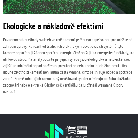
Ekologické a nákladově efektivní
Environmentální výhody svítících ve tmě kamenů je činí vynikající volbou pro udržitelné
zahradní úpravy. Na rozdíl od tradičních elektrických osvětlovacích systémů tyto
kameny nepotřebují žádnou spotřebu energie, čímž snižují jak energetické náklady, tak
uhlíkovou stopu. Materiály použité při jejich výrobě jsou ekologické a netoxické, což
zajišťuje minimální dopad na životní prostředí po celou dobu jejich životnosti. Díky
dlouhé životnosti kamenů není nutná častá výměna, čímž se snižuje odpad a spotřeba
zdrojů. Kromě toho jejich samostatný osvětlovací systém eliminuje potřebu složitého
zapojování nebo elektrické údržby, což v průběhu času přináší významné úspory
nákladů.