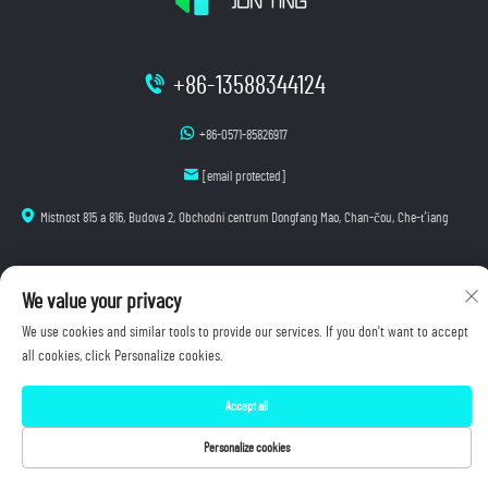
+86-13588344124
+86-0571-85826917
[email protected]
Místnost 815 a 816, Budova 2, Obchodní centrum Dongfang Mao, Chan-čou, Che-ťiang
We value your privacy
Autorská práva © 2025 Hangzhou Junting Luminescence Technology Co., Ltd. Všechna práva
vyhrazena.
We use cookies and similar tools to provide our services. If you don't want to accept
Zásady ochrany osobních údajů
all cookies, click Personalize cookies.
Accept all
Personalize cookies