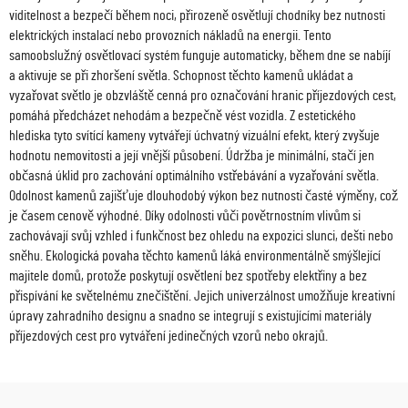
viditelnost a bezpečí během noci, přirozeně osvětlují chodníky bez nutnosti
elektrických instalací nebo provozních nákladů na energii. Tento
samoobslužný osvětlovací systém funguje automaticky, během dne se nabíjí
a aktivuje se při zhoršení světla. Schopnost těchto kamenů ukládat a
vyzařovat světlo je obzvláště cenná pro označování hranic příjezdových cest,
pomáhá předcházet nehodám a bezpečně vést vozidla. Z estetického
hlediska tyto svítící kameny vytvářejí úchvatný vizuální efekt, který zvyšuje
hodnotu nemovitosti a její vnější působení. Údržba je minimální, stačí jen
občasná úklid pro zachování optimálního vstřebávání a vyzařování světla.
Odolnost kamenů zajišťuje dlouhodobý výkon bez nutnosti časté výměny, což
je časem cenově výhodné. Díky odolnosti vůči povětrnostním vlivům si
zachovávají svůj vzhled i funkčnost bez ohledu na expozici slunci, dešti nebo
sněhu. Ekologická povaha těchto kamenů láká environmentálně smýšlející
majitele domů, protože poskytují osvětlení bez spotřeby elektřiny a bez
přispívání ke světelnému znečištění. Jejich univerzálnost umožňuje kreativní
úpravy zahradního designu a snadno se integrují s existujícími materiály
příjezdových cest pro vytváření jedinečných vzorů nebo okrajů.