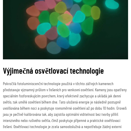
Výjimečná osvětlovací technologie
Pokročilá fotoluminiscenční technologie použitá v těchto zářivých kamenech
představuje významný průlom v řešeních pro venkovní osvětlení. Kameny jsou opatřeny
speciálním fosforeskujícím povrchem, který efektivně zachycuje a ukládá jak denní
světlo, tak umělé osvětlení během dne. Tato uložená energie je následně postupně
uvolňována během noci a poskytuje rovnoměrné osvětlení až po dobu 10 hodin. Úroveň
jasu je pečlivě kalibrována tak, aby zajistila optimální viditelnost bez tvorby příliš
intenzivního nebo rušivého světla, čímž poskytuje příjemné a praktické osvětlovací
řešení. Osvětlovací technologie je zcela samoobslužná a nepotřebuje žádný externí