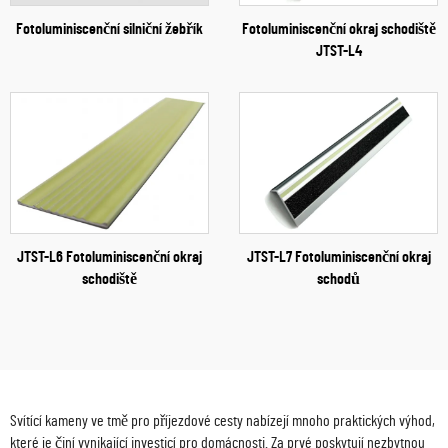
Fotoluminiscenční silniční žebřík
Fotoluminiscenční okraj schodiště
JTST-L4
JTST-L6 Fotoluminiscenční okraj
JTST-L7 Fotoluminiscenční okraj
schodiště
schodů
Svítící kameny ve tmě pro příjezdové cesty nabízejí mnoho praktických výhod,
které je činí vynikající investicí pro domácnosti. Za prvé poskytují nezbytnou