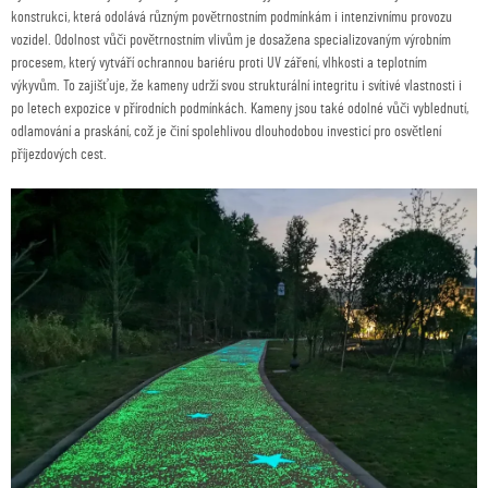
konstrukci, která odolává různým povětrnostním podmínkám i intenzivnímu provozu
vozidel. Odolnost vůči povětrnostním vlivům je dosažena specializovaným výrobním
procesem, který vytváří ochrannou bariéru proti UV záření, vlhkosti a teplotním
výkyvům. To zajišťuje, že kameny udrží svou strukturální integritu i svítivé vlastnosti i
po letech expozice v přírodních podmínkách. Kameny jsou také odolné vůči vyblednutí,
odlamování a praskání, což je činí spolehlivou dlouhodobou investicí pro osvětlení
příjezdových cest.