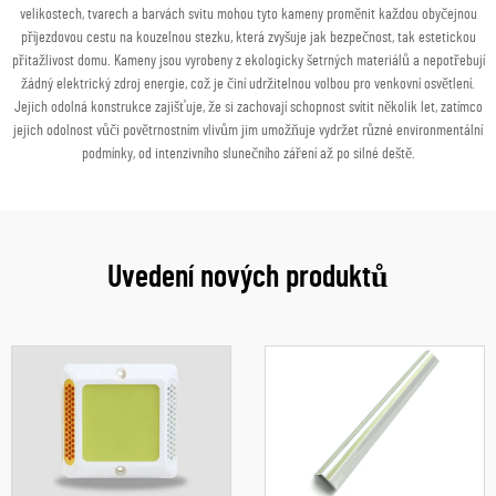
velikostech, tvarech a barvách svitu mohou tyto kameny proměnit každou obyčejnou
příjezdovou cestu na kouzelnou stezku, která zvyšuje jak bezpečnost, tak estetickou
přitažlivost domu. Kameny jsou vyrobeny z ekologicky šetrných materiálů a nepotřebují
žádný elektrický zdroj energie, což je činí udržitelnou volbou pro venkovní osvětlení.
Jejich odolná konstrukce zajišťuje, že si zachovají schopnost svítit několik let, zatímco
jejich odolnost vůči povětrnostním vlivům jim umožňuje vydržet různé environmentální
podmínky, od intenzivního slunečního záření až po silné deště.
Uvedení nových produktů