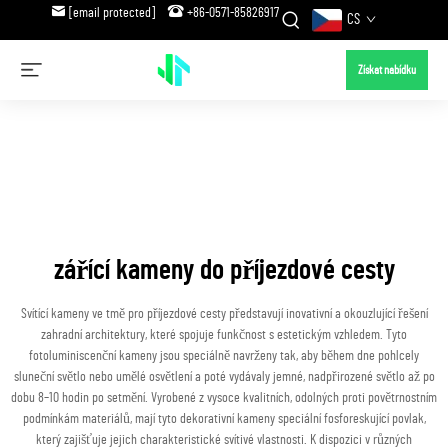
[email protected]
+86-0571-85826917
CS
Získat nabídku
zářící kameny do příjezdové cesty
Svítící kameny ve tmě pro příjezdové cesty představují inovativní a okouzlující řešení
zahradní architektury, které spojuje funkčnost s estetickým vzhledem. Tyto
fotoluminiscenční kameny jsou speciálně navrženy tak, aby během dne pohlcely
sluneční světlo nebo umělé osvětlení a poté vydávaly jemné, nadpřirozené světlo až po
dobu 8–10 hodin po setmění. Vyrobené z vysoce kvalitních, odolných proti povětrnostním
podmínkám materiálů, mají tyto dekorativní kameny speciální fosforeskující povlak,
který zajišťuje jejich charakteristické svítivé vlastnosti. K dispozici v různých