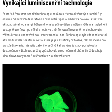
Vynikající luminiscenční technologie
Pokročilá fotoluminiscenční technologie použitá u těchto akváriových kamínků je
odlišuje od běžných dekorativních předmětů. Speciální barviva dokážou efektivně
ukládat světelnou energii během dne nebo při osvětlení umělým světlem a následně ji
postupně uvolňovat po několik hodin ve tmě. To vytváří rovnoměrné, dlouhotrvající
záření, které si zachovává svou intenzitu celou noc. Technologie byla zdokonalena tak,
aby produkovala spektrum světla, které je jak esteticky přitažlivé, tak prospěšné pro
prostředí akvária. Intenzita záření je pečlivě kalibrována tak, aby poskytovala
dostatečnou viditelnost, aniž by způsobovala stres nočním druhům, čímž dosahuje
ideální rovnováhy mezi funkčností a vizuálním vzhledem.