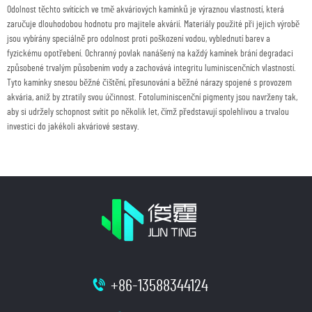
Odolnost těchto svítících ve tmě akváriových kamínků je výraznou vlastností, která
zaručuje dlouhodobou hodnotu pro majitele akvárií. Materiály použité při jejich výrobě
jsou vybírány speciálně pro odolnost proti poškození vodou, vyblednutí barev a
fyzickému opotřebení. Ochranný povlak nanášený na každý kamínek brání degradaci
způsobené trvalým působením vody a zachovává integritu luminiscenčních vlastností.
Tyto kamínky snesou běžné čištění, přesunování a běžné nárazy spojené s provozem
akvária, aniž by ztratily svou účinnost. Fotoluminiscenční pigmenty jsou navrženy tak,
aby si udržely schopnost svítit po několik let, čímž představují spolehlivou a trvalou
investici do jakékoli akváriové sestavy.
+86-13588344124