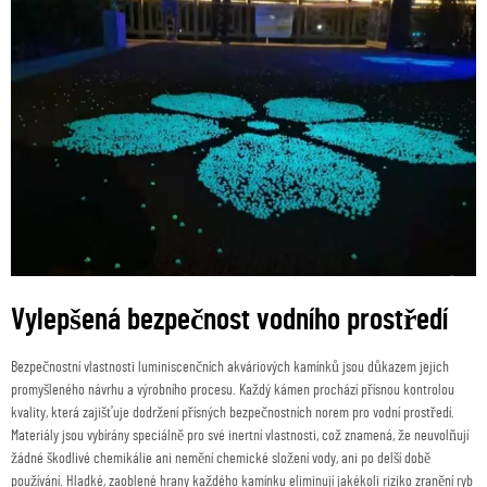
Vylepšená bezpečnost vodního prostředí
Bezpečnostní vlastnosti luminiscenčních akváriových kamínků jsou důkazem jejich
promyšleného návrhu a výrobního procesu. Každý kámen prochází přísnou kontrolou
kvality, která zajišťuje dodržení přísných bezpečnostních norem pro vodní prostředí.
Materiály jsou vybírány speciálně pro své inertní vlastnosti, což znamená, že neuvolňují
žádné škodlivé chemikálie ani nemění chemické složení vody, ani po delší době
používání. Hladké, zaoblené hrany každého kamínku eliminují jakékoli riziko zranění ryb