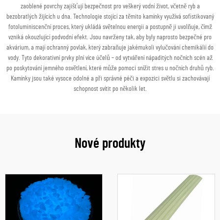
zaoblené povrchy zajišťují bezpečnost pro veškerý vodní život, včetně ryb a
bezobratlých žijících u dna. Technologie stojící za těmito kamínky využívá sofistikovaný
fotoluminiscenční proces, který ukládá světelnou energii a postupně ji uvolňuje, čímž
vzniká okouzlující podvodní efekt. Jsou navrženy tak, aby byly naprosto bezpečné pro
akvárium, a mají ochranný povlak, který zabraňuje jakémukoli vylučování chemikálií do
vody. Tyto dekorativní prvky plní více účelů – od vytváření nápaditých nočních scén až
po poskytování jemného osvětlení, které může pomoci snížit stres u nočních druhů ryb.
Kamínky jsou také vysoce odolné a při správné péči a expozici světlu si zachovávají
schopnost svítit po několik let.
Nové produkty