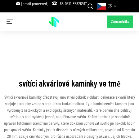
[email protected]
+86-0571-85826917
CS
Získat nabídku
svítící akváriové kamínky ve tmě
Svítící akváriové kamínky představují inovativní pokrok v oblasti dekorace akvárií, který
spojuje estetický vzhled s praktickou funkcionalitou. Tyto luminiscenční kameny jsou
vyrobeny z netoxických a ekologicky šetrných materiálů, které během dne pohlcují
světlo a v noci vydávají jemné, nadpřirozené světlo. Každý kamínek je speciálně
upraven fotoluminiscenčními barvivy, které dokážou uchovávat světlo po několik hodin
po expozici světlu. Kamínky jsou k dispozici v různých velikostech, obvykle od 8 mm do
20 mm, což je činí vhodnými pro různá uspořádání a designy akvárií. Jejich hladké,