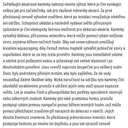
Světélkující akváriové kamínky nabízejí mnoho výhod, které je činí vynikající
volbou jak pro začátečníky, tak pro zkušené milovníky akvárií. Za prvé
představují cenově výhodné osvětlení, které po instalaci nevyžaduje elektřinu
ani údržbu. Schopnost ukládat a následně vydávat světlo přirozeným
způsobem je činí ekologicky šetrnou možností pro dekoraci akvária. Kamínky
vytvářejí klidivou, přirozenou atmosféru, která může pomoci rybám snižovat
stres, zejména během nočních hodin. Díky své univerzálnosti umožňují
kreativní aquascaping, díky čemuž mohou majitelé vytvářet jedinečné vzory a
uspořádání, které se za tmy zcela promění. Kamínky jsou mimořádně odolné
a odolné proti poškození vodou a uchovávají své svítivé vlastnosti i po
dlouhodobém ponoření. Jsou rovněž naprosto bezpečné pro veškerý vodní
život, byly podrobeny přísným testům, aby bylo zajištěno, že do vody
neuvolňují žádné škodlivé látky. Nízká náročnost na údržbu tyto kamínky činí
obzvláště atraktivními, protože k udržení jejich svitu stačí pouze expozice
světlu. Lze je snadno čistit a přeuspořádat bez potřeby speciálních nástrojů
nebo odborných znalostí. Kamínky plní také praktickou funkci, protože
poskytují rybám jemnou navigační pomoc během temných hodin, což může
pomoci předcházet zraněním při nárazech do dekorací v nádrži. Jejich
dlouhá životnost znamená, že představují jednorázovou investici, která
poskytuje hodnotu po mnoho let dopředu, a jsou tak výrazně cenově