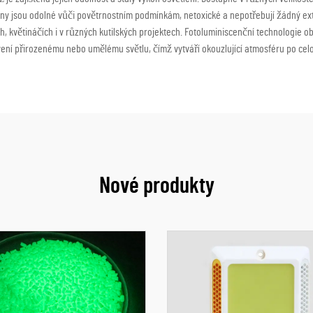
eny jsou odolné vůči povětrnostním podmínkám, netoxické a nepotřebují žádný exte
ch, květináčích i v různých kutilských projektech. Fotoluminiscenční technologie
ení přirozenému nebo umělému světlu, čímž vytváří okouzlující atmosféru po cel
Nové produkty