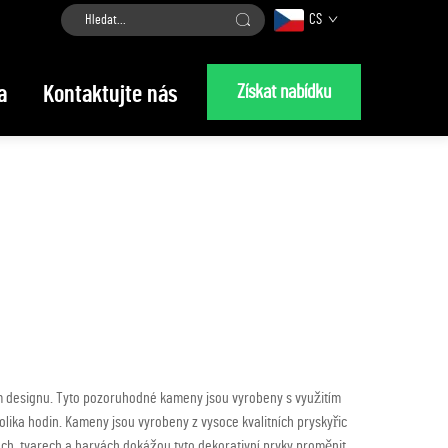
CS
Získat nabídku
a
Kontaktujte nás
vém designu. Tyto pozoruhodné kameny jsou vyrobeny s využitím
lika hodin. Kameny jsou vyrobeny z vysoce kvalitních pryskyřic
tech, tvarech a barvách dokážou tyto dekorativní prvky proměnit