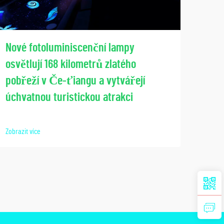
Spo
Nové fotoluminiscenční lampy
pros
osvětlují 168 kilometrů zlatého
ve s
pobřeží v Če-ťiangu a vytvářejí
Lumi
úchvatnou turistickou atrakci
Zobraz
Zobrazit více