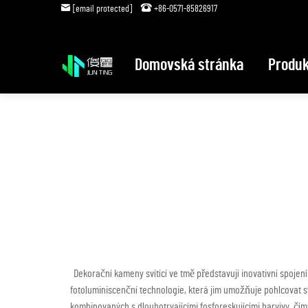
[email protected]
+86-0571-85826917
Domovská stránka
Produk
Dekorační kameny svítící ve tmě představují inovativní spoje
fotoluminiscenční technologie, která jim umožňuje pohlcovat s
kombinovaných s dlouhotrvajícími fosforeskujícími barvivy, čím