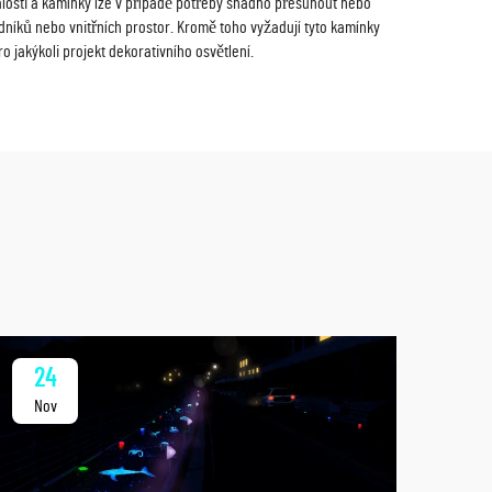
nalosti a kamínky lze v případě potřeby snadno přesunout nebo
dníků nebo vnitřních prostor. Kromě toho vyžadují tyto kamínky
o jakýkoli projekt dekorativního osvětlení.
24
2
Nov
No