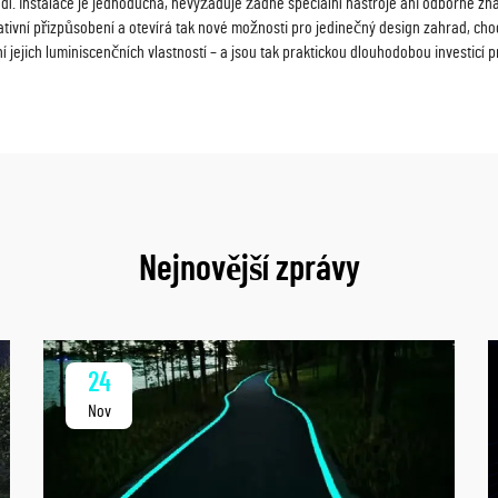
ředí. Instalace je jednoduchá, nevyžaduje žádné speciální nástroje ani odborné z
tivní přizpůsobení a otevírá tak nové možnosti pro jedinečný design zahrad, cho
jejich luminiscenčních vlastností – a jsou tak praktickou dlouhodobou investicí pr
Nejnovější zprávy
24
Nov