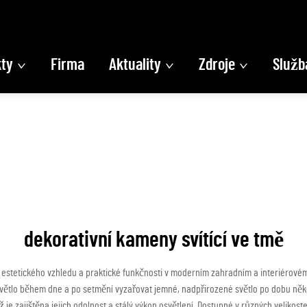
ty
Firma
Aktuality
Zdroje
Služb
dekorativní kameny svítící ve tmě
ní estetického vzhledu a praktické funkčnosti v moderním zahradním a interiéro
větlo během dne a po setmění vyzařovat jemné, nadpřirozené světlo po dobu něko
ž je zajištěna jejich odolnost a stálý výkon osvětlení. Dostupné v různých velikos