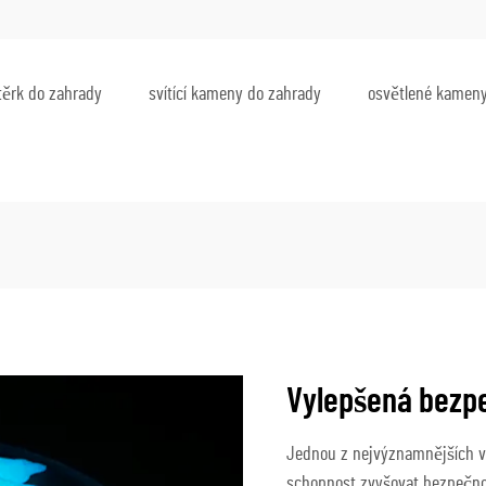
těrk do zahrady
svítící kameny do zahrady
osvětlené kameny
Vylepšená bezp
Jednou z nejvýznamnějších vý
schopnost zvyšovat bezpečnos