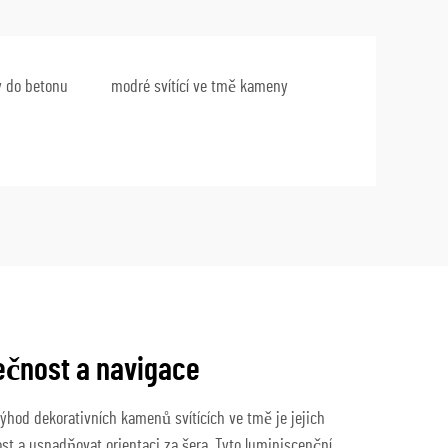
 do betonu
modré svítící ve tmě kameny
ečnost a navigace
hod dekorativních kamenů svítících ve tmě je jejich
t a usnadňovat orientaci za šera. Tyto luminiscenční