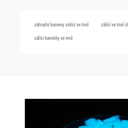
zahradní kameny svítící ve tmě
zářící ve tmě š
zářící kamínky ve tmě