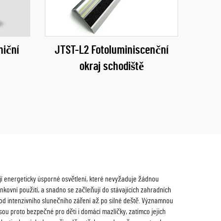
niční
JTST-L2 Fotoluminiscenční
okraj schodiště
tují energeticky úsporné osvětlení, které nevyžaduje žádnou
enkovní použití, a snadno se začleňují do stávajících zahradních
od intenzivního slunečního záření až po silné deště. Významnou
jsou proto bezpečné pro děti i domácí mazlíčky, zatímco jejich