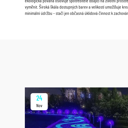
ekologická povaha oslovuje spotřebitele dbající na životní prost
vyměnit. Široká škála dostupných barev a velikostí umožňuje krea
minimální údržbu – stačí jen občasná úklidová činnost k zachování 
24
Nov