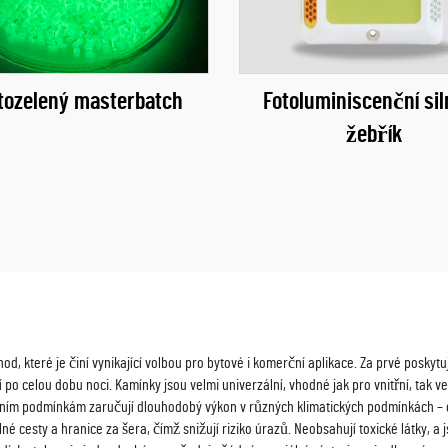
tozelený masterbatch
Fotoluminiscenční sil
žebřík
hod, které je činí vynikající volbou pro bytové i komerční aplikace. Za prvé posky
 po celou dobu noci. Kamínky jsou velmi univerzální, vhodné jak pro vnitřní, tak v
stním podmínkám zaručují dlouhodobý výkon v různých klimatických podmínkách – 
né cesty a hranice za šera, čímž snižují riziko úrazů. Neobsahují toxické látky, a 