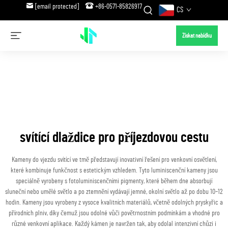
[email protected]
+86-0571-85826917
CS
Získat nabídku
svítící dlaždice pro příjezdovou cestu
Kameny do vjezdu svítící ve tmě představují inovativní řešení pro venkovní osvětlení,
které kombinuje funkčnost s estetickým vzhledem. Tyto luminiscenční kameny jsou
speciálně vyrobeny s fotoluminiscenčními pigmenty, které během dne absorbují
sluneční nebo umělé světlo a po ztemnění vydávají jemné, okolní světlo až po dobu 10–12
hodin. Kameny jsou vyrobeny z vysoce kvalitních materiálů, včetně odolných pryskyřic a
přírodních plniv, díky čemuž jsou odolné vůči povětrnostním podmínkám a vhodné pro
různé venkovní aplikace. Každý kámen je navržen tak, aby odolal intenzivní chůzi i