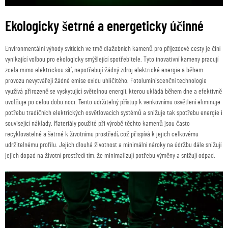
Ekologicky šetrné a energeticky účinné
Environmentální výhody svítících ve tmě dlažebních kamenů pro příjezdové cesty je činí
vynikající volbou pro ekologicky smýšlející spotřebitele. Tyto inovativní kameny pracují
zcela mimo elektrickou síť, nepotřebují žádný zdroj elektrické energie a během
provozu nevytvářejí žádné emise oxidu uhličitého. Fotoluminiscenční technologie
využívá přirozeně se vyskytující světelnou energii, kterou ukládá během dne a efektivně
uvolňuje po celou dobu noci. Tento udržitelný přístup k venkovnímu osvětlení eliminuje
potřebu tradičních elektrických osvětlovacích systémů a snižuje tak spotřebu energie i
související náklady. Materiály použité při výrobě těchto kamenů jsou často
recyklovatelné a šetrné k životnímu prostředí, což přispívá k jejich celkovému
udržitelnému profilu. Jejich dlouhá životnost a minimální nároky na údržbu dále snižují
jejich dopad na životní prostředí tím, že minimalizují potřebu výměny a snižují odpad.