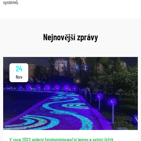
systémů.
Nejnovější zprávy
24
Nov
V roce 2022 solární fotoluminiscenční lampy a svítící štěrk