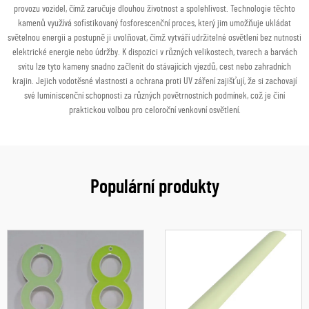
provozu vozidel, čímž zaručuje dlouhou životnost a spolehlivost. Technologie těchto
kamenů využívá sofistikovaný fosforescenční proces, který jim umožňuje ukládat
světelnou energii a postupně ji uvolňovat, čímž vytváří udržitelné osvětlení bez nutnosti
elektrické energie nebo údržby. K dispozici v různých velikostech, tvarech a barvách
svitu lze tyto kameny snadno začlenit do stávajících vjezdů, cest nebo zahradních
krajin. Jejich vodotěsné vlastnosti a ochrana proti UV záření zajišťují, že si zachovají
své luminiscenční schopnosti za různých povětrnostních podmínek, což je činí
praktickou volbou pro celoroční venkovní osvětlení.
Populární produkty