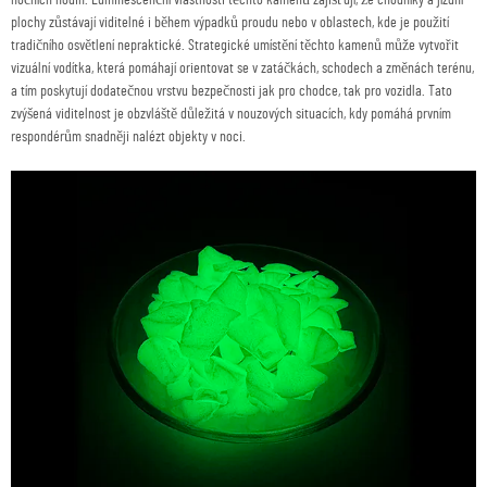
plochy zůstávají viditelné i během výpadků proudu nebo v oblastech, kde je použití
tradičního osvětlení nepraktické. Strategické umístění těchto kamenů může vytvořit
vizuální vodítka, která pomáhají orientovat se v zatáčkách, schodech a změnách terénu,
a tím poskytují dodatečnou vrstvu bezpečnosti jak pro chodce, tak pro vozidla. Tato
zvýšená viditelnost je obzvláště důležitá v nouzových situacích, kdy pomáhá prvním
respondérům snadněji nalézt objekty v noci.