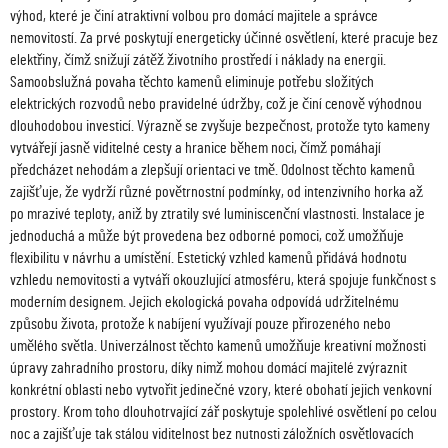
výhod, které je činí atraktivní volbou pro domácí majitele a správce
nemovitostí. Za prvé poskytují energeticky účinné osvětlení, které pracuje bez
elektřiny, čímž snižují zátěž životního prostředí i náklady na energii.
Samoobslužná povaha těchto kamenů eliminuje potřebu složitých
elektrických rozvodů nebo pravidelné údržby, což je činí cenově výhodnou
dlouhodobou investicí. Výrazně se zvyšuje bezpečnost, protože tyto kameny
vytvářejí jasně viditelné cesty a hranice během noci, čímž pomáhají
předcházet nehodám a zlepšují orientaci ve tmě. Odolnost těchto kamenů
zajišťuje, že vydrží různé povětrnostní podmínky, od intenzivního horka až
po mrazivé teploty, aniž by ztratily své luminiscenční vlastnosti. Instalace je
jednoduchá a může být provedena bez odborné pomoci, což umožňuje
flexibilitu v návrhu a umístění. Estetický vzhled kamenů přidává hodnotu
vzhledu nemovitosti a vytváří okouzlující atmosféru, která spojuje funkčnost s
moderním designem. Jejich ekologická povaha odpovídá udržitelnému
způsobu života, protože k nabíjení využívají pouze přirozeného nebo
umělého světla. Univerzálnost těchto kamenů umožňuje kreativní možnosti
úpravy zahradního prostoru, díky nimž mohou domácí majitelé zvýraznit
konkrétní oblasti nebo vytvořit jedinečné vzory, které obohatí jejich venkovní
prostory. Krom toho dlouhotrvající zář poskytuje spolehlivé osvětlení po celou
noc a zajišťuje tak stálou viditelnost bez nutnosti záložních osvětlovacích