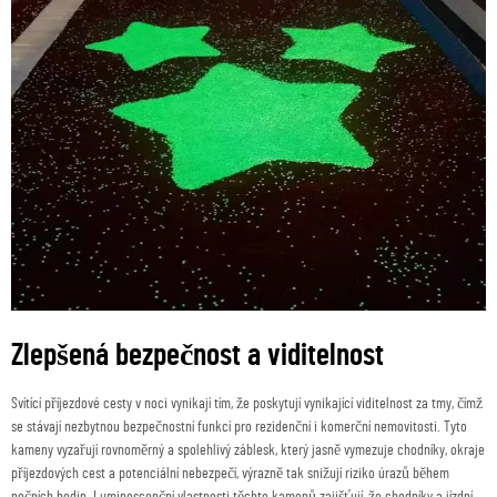
Zlepšená bezpečnost a viditelnost
Svítící příjezdové cesty v noci vynikají tím, že poskytují vynikající viditelnost za tmy, čímž
se stávají nezbytnou bezpečnostní funkcí pro rezidenční i komerční nemovitosti. Tyto
kameny vyzařují rovnoměrný a spolehlivý záblesk, který jasně vymezuje chodníky, okraje
příjezdových cest a potenciální nebezpečí, výrazně tak snižují riziko úrazů během
nočních hodin. Luminescenční vlastnosti těchto kamenů zajišťují, že chodníky a jízdní