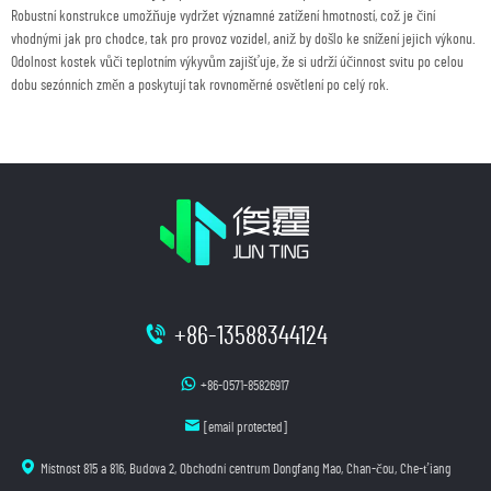
Robustní konstrukce umožňuje vydržet významné zatížení hmotností, což je činí
vhodnými jak pro chodce, tak pro provoz vozidel, aniž by došlo ke snížení jejich výkonu.
Odolnost kostek vůči teplotním výkyvům zajišťuje, že si udrží účinnost svitu po celou
dobu sezónních změn a poskytují tak rovnoměrné osvětlení po celý rok.
+86-13588344124
+86-0571-85826917
[email protected]
Místnost 815 a 816, Budova 2, Obchodní centrum Dongfang Mao, Chan-čou, Che-ťiang