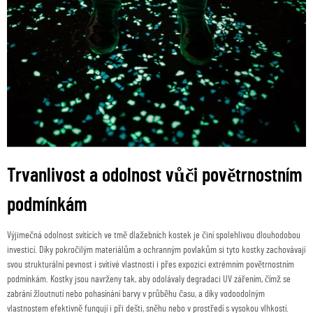
Trvanlivost a odolnost vůči povětrnostním
podmínkám
Výjimečná odolnost svítících ve tmě dlažebních kostek je činí spolehlivou dlouhodobou
investicí. Díky pokročilým materiálům a ochranným povlakům si tyto kostky zachovávají
svou strukturální pevnost i svítivé vlastnosti i přes expozici extrémním povětrnostním
podmínkám. Kostky jsou navrženy tak, aby odolávaly degradaci UV zářením, čímž se
zabrání žloutnutí nebo pohasínání barvy v průběhu času, a díky vodoodolným
vlastnostem efektivně fungují i při dešti, sněhu nebo v prostředí s vysokou vlhkostí.