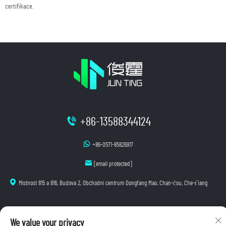
certifikace.
+86-13588344124
+86-0571-85826917
[email protected]
Místnost 815 a 816, Budova 2, Obchodní centrum Dongfang Mao, Chan-čou, Che-ťiang
We value your privacy
Autorská práva © 2025 Hangzhou Junting Luminescence Technology Co., Ltd. Všechna práva