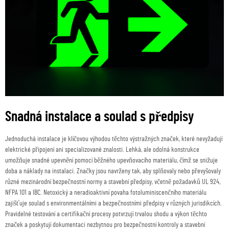
Snadná instalace a soulad s předpisy
Jednoduchá instalace je klíčovou výhodou těchto výstražných značek, které nevyžadují
elektrické připojení ani specializované znalosti. Lehká, ale odolná konstrukce
umožňuje snadné upevnění pomocí běžného upevňovacího materiálu, čímž se snižuje
doba a náklady na instalaci. Značky jsou navrženy tak, aby splňovaly nebo převyšovaly
různé mezinárodní bezpečnostní normy a stavební předpisy, včetně požadavků UL 924,
NFPA 101 a IBC. Netoxický a neradioaktivní povaha fotoluminiscenčního materiálu
zajišťuje soulad s environmentálními a bezpečnostními předpisy v různých jurisdikcích.
Pravidelné testování a certifikační procesy potvrzují trvalou shodu a výkon těchto
značek a poskytují dokumentaci nezbytnou pro bezpečnostní kontroly a stavební