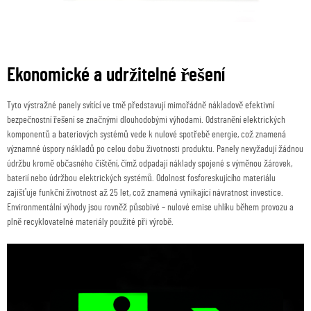
Ekonomické a udržitelné řešení
Tyto výstražné panely svítící ve tmě představují mimořádně nákladově efektivní
bezpečnostní řešení se značnými dlouhodobými výhodami. Odstranění elektrických
komponentů a bateriových systémů vede k nulové spotřebě energie, což znamená
významné úspory nákladů po celou dobu životnosti produktu. Panely nevyžadují žádnou
údržbu kromě občasného čištění, čímž odpadají náklady spojené s výměnou žárovek,
baterií nebo údržbou elektrických systémů. Odolnost fosforeskujícího materiálu
zajišťuje funkční životnost až 25 let, což znamená vynikající návratnost investice.
Environmentální výhody jsou rovněž působivé – nulové emise uhlíku během provozu a
plně recyklovatelné materiály použité při výrobě.