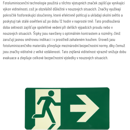
Fotoluminiscenční technologie použitá u těchto výstupních značek zajišťuje vynikající
výkon viditelnosti, což je obzvláště důležité v nouzových situacích. Značky využívají
pokročilé fosforeskující sloučeniny, které efektivně pohlcují a ukládají okolní světlo a
poskytují tak stálé osvětlení až po dobu 12 hodin v naprosté tmě. Tato prodloužená
doba svítivosti zajišťuje spolehlivé vedení při delších výpadcích proudu nebo v
nouzových situacích. Šipky jsou navrženy s optimálním kontrastem a rozměry, čímž
zaručují jasnou směrovou indikaci i v prostředí zahaleném kouřem. Úroveň jasu
fotoluminiscenčního materiálu převyšuje mezinárodní bezpečnostní normy, díky čemuž
jsou značky viditelné z velké vzdálenosti. Tato zvýšená viditelnost výrazně snižuje dobu
evakuace a zlepšuje celkové bezpečnostní výsledky v nouzových situacích.