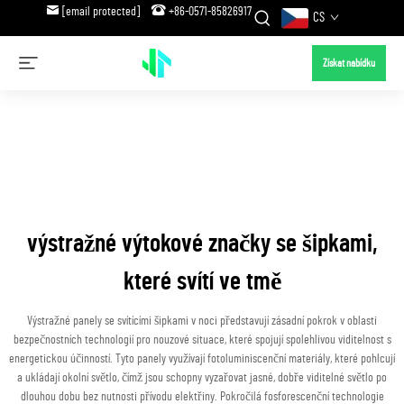
[email protected]
+86-0571-85826917
CS
Získat nabídku
výstražné výtokové značky se šipkami,
které svítí ve tmě
Výstražné panely se svítícími šipkami v noci představují zásadní pokrok v oblasti
bezpečnostních technologií pro nouzové situace, které spojují spolehlivou viditelnost s
energetickou účinností. Tyto panely využívají fotoluminiscenční materiály, které pohlcují
a ukládají okolní světlo, čímž jsou schopny vyzařovat jasné, dobře viditelné světlo po
dlouhou dobu bez nutnosti přívodu elektřiny. Pokročilá fosforescenční technologie