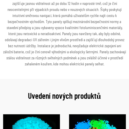
zajišťuje jasnou viditelnost až po dobu 12 hodin v naprosté tmě, což je činí
neocenitelnými při výpadcích proudu nebo v nouzových situacích. Šipky poskytují
intuitivní směrovou navigaci, která pomáhá uživatelům rychle najít cestu k
bezpečnostním východům. Tyto panely splňují mezinárodní bezpečnostní normy a
stavební předpisy a jsou vybaveny vysoce kvalitními fotoluminiscenčními materiály,
které jsou netoxické a neradioaktivní. Panely jsou navrženy tak, aby byly odolné,
odolávají degradaci UV zářením i jiným vlivům prostředí a zajišťují dlouhodobý provoz
bez nutnosti údržby. Instalace je jednoduchá, nevyžaduje elektrické zapojení ani
záložní baterie, což je činí cenově výhodnými a ekologicky šetrnými. Panely zachovávají
stálou viditelnost za různých světelných podmínek a jsou zvláště účinné v prostředí
zahaleném kouřem, kde mohou elektrické panely selhat.
Uvedení nových produktů