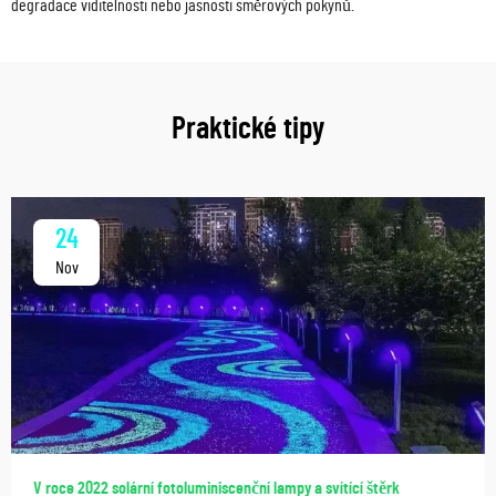
degradace viditelnosti nebo jasnosti směrových pokynů.
Praktické tipy
24
Nov
V roce 2022 solární fotoluminiscenční lampy a svítící štěrk