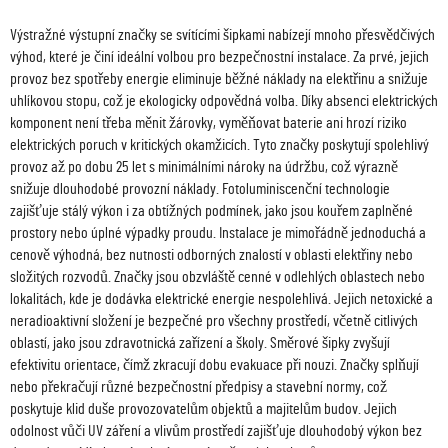
Výstražné výstupní značky se svítícími šipkami nabízejí mnoho přesvědčivých
výhod, které je činí ideální volbou pro bezpečnostní instalace. Za prvé, jejich
provoz bez spotřeby energie eliminuje běžné náklady na elektřinu a snižuje
uhlíkovou stopu, což je ekologicky odpovědná volba. Díky absenci elektrických
komponent není třeba měnit žárovky, vyměňovat baterie ani hrozí riziko
elektrických poruch v kritických okamžicích. Tyto značky poskytují spolehlivý
provoz až po dobu 25 let s minimálními nároky na údržbu, což výrazně
snižuje dlouhodobé provozní náklady. Fotoluminiscenční technologie
zajišťuje stálý výkon i za obtížných podmínek, jako jsou kouřem zaplněné
prostory nebo úplné výpadky proudu. Instalace je mimořádně jednoduchá a
cenově výhodná, bez nutnosti odborných znalostí v oblasti elektřiny nebo
složitých rozvodů. Značky jsou obzvláště cenné v odlehlých oblastech nebo
lokalitách, kde je dodávka elektrické energie nespolehlivá. Jejich netoxické a
neradioaktivní složení je bezpečné pro všechny prostředí, včetně citlivých
oblastí, jako jsou zdravotnická zařízení a školy. Směrové šipky zvyšují
efektivitu orientace, čímž zkracují dobu evakuace při nouzi. Značky splňují
nebo překračují různé bezpečnostní předpisy a stavební normy, což
poskytuje klid duše provozovatelům objektů a majitelům budov. Jejich
odolnost vůči UV záření a vlivům prostředí zajišťuje dlouhodobý výkon bez