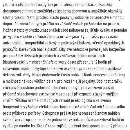
jak pro nadšence do tvorby, tak pro profesionální aplikace. Okamžitá
dostupnost eliminuje zpoždění způsobená dopravou a umožňuje okamžitý
start projektu. Místní prodejci často poskytují odborné poradenství a mohou
doporučit konkrétní typy prášku na základě vašich požadavků na projekt.
Možnost fyzicky prozkoumat prášek před nákupem zajišťuje kvalitu a pomáhá
při výběru vhodné velikosti částic a úrovně jasu. Tyto prášky jsou vysoce
univerzální a kompatibilní s různými pojivovými látkami, včetně epoxidových
pryskyřic, barevných bází a plastů. Díky své netoxické povaze jsou bezpečné
pro použití v dětských projektech a vzdělávacích demonstracích.
Dlouhotrvající luminiscenční efekt, který často přesahuje 12 hodin při
správném nabití, poskytuje spolehlivé osvětlení pro bezpečnostní aplikace i
dekorativní účely. Místní dodavatelé často nabízejí konkurenceschopné ceny
a možnosti nákupu větších balení pro rozsáhlejší projekty. Odolnost prášku
vůči povětrnostním podmínkám ho činí vhodným pro venkovní použití,
přičemž si zachovává své svítivé vlastnosti i při expozici různým vnějším
vlivům. Většina místně dostupných variant je ekologická a ke svému
fungování nevyžaduje elektřinu ani baterie, což z nich činí udržitelnou volbu
pro osvětlovací potřeby. Schopnost prášku být neomezeně znovu nabíjen
světelnými zdroji znamená, že jednorázový nákup může poskytovat funkční
využití po mnoho let. Kromě toho zajišťuje místní dostupnost snadný přístup k