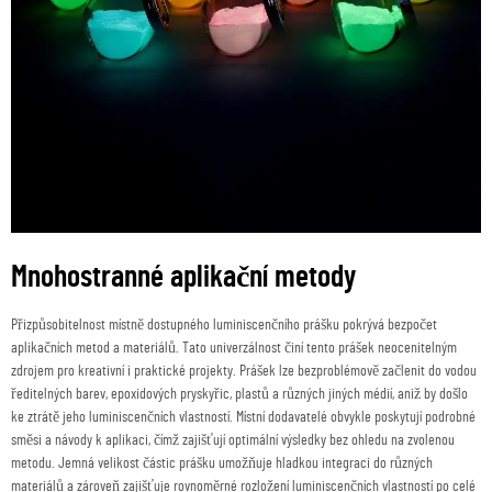
Mnohostranné aplikační metody
Přizpůsobitelnost místně dostupného luminiscenčního prášku pokrývá bezpočet
aplikačních metod a materiálů. Tato univerzálnost činí tento prášek neocenitelným
zdrojem pro kreativní i praktické projekty. Prášek lze bezproblémově začlenit do vodou
ředitelných barev, epoxidových pryskyřic, plastů a různých jiných médií, aniž by došlo
ke ztrátě jeho luminiscenčních vlastností. Místní dodavatelé obvykle poskytují podrobné
směsi a návody k aplikaci, čímž zajišťují optimální výsledky bez ohledu na zvolenou
metodu. Jemná velikost částic prášku umožňuje hladkou integraci do různých
materiálů a zároveň zajišťuje rovnoměrné rozložení luminiscenčních vlastností po celé