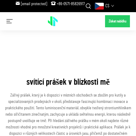
[email protected]
+86-0571-85826917
CS
Získat nabídku
svítící prášek v blízkosti mě
Zářivý prášek, který je k dispozici v místních obchodech se zbožím pro kutily a
specializovaných prodejnách v okolí, představuje fascinující kombinaci inovace a
praktického použití. Tento luminiscenční materiál, obvykle tvořený strontiumhliníkem
nebo siřičitanem zinečnatým, zachycuje a ukládá světelnou energii, kterou následně
postupně uvolňuje ve tmě. Při hledání zářivého prášku v mém okolí najdete různé
možnosti vhodné pro množství kreativních projektů i praktické aplikace. Prášek je k
dispozici v různých velikostech částic a úrovních jasu, přičemž po dostatečném