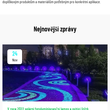
doplňkovým produktům a materiálům potřebným pro konkrétní aplikace.
Nejnovější zprávy
24
Nov
V roce 2022 solární fotoluminiscenční lampy a svítící štěrk