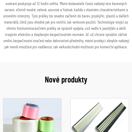
osvícení poskytuje až 12 hodin světla. Místní dodavatelé často nabízejí více barevných
variant, včetně modré, zelené, azurové a fialové, každá s vlastními charakteristikami a
úrovněmi intenzity. Tyto prášky lze snadno začlenit do barev, pryskyřic, plastů a dalších
materiálů, čímž jsou vhodné jak pro vnitřní, tak venkovní použití. Technologie stojící za
těmito fotoluminiscenčními prášky se výrazně vyvíjela, což vedlo k jasnějším a delší
trvajícím efektům a zlepšeným bezpečnostním normám. Ať už chcete vytvářet zářivé
umění, bezpečnostní značení nebo dekorativní předměty, místní prodejci obvykle nabízejí
jak menší množství pro nadšence, tak velkoobchodní možnosti pro komerční aplikace.
Nové produkty