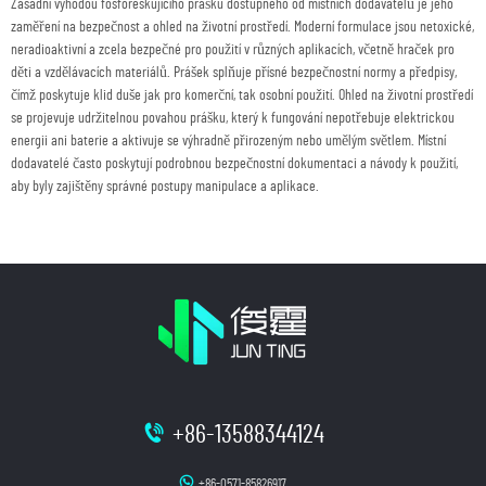
Zásadní výhodou fosforeskujícího prášku dostupného od místních dodavatelů je jeho
zaměření na bezpečnost a ohled na životní prostředí. Moderní formulace jsou netoxické,
neradioaktivní a zcela bezpečné pro použití v různých aplikacích, včetně hraček pro
děti a vzdělávacích materiálů. Prášek splňuje přísné bezpečnostní normy a předpisy,
čímž poskytuje klid duše jak pro komerční, tak osobní použití. Ohled na životní prostředí
se projevuje udržitelnou povahou prášku, který k fungování nepotřebuje elektrickou
energii ani baterie a aktivuje se výhradně přirozeným nebo umělým světlem. Místní
dodavatelé často poskytují podrobnou bezpečnostní dokumentaci a návody k použití,
aby byly zajištěny správné postupy manipulace a aplikace.
+86-13588344124
+86-0571-85826917