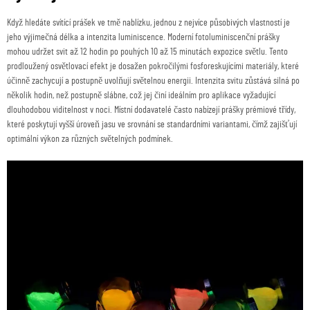
Když hledáte svítící prášek ve tmě nablízku, jednou z nejvíce působivých vlastností je
jeho výjimečná délka a intenzita luminiscence. Moderní fotoluminiscenční prášky
mohou udržet svit až 12 hodin po pouhých 10 až 15 minutách expozice světlu. Tento
prodloužený osvětlovací efekt je dosažen pokročilými fosforeskujícími materiály, které
účinně zachycují a postupně uvolňují světelnou energii. Intenzita svitu zůstává silná po
několik hodin, než postupně slábne, což jej činí ideálním pro aplikace vyžadující
dlouhodobou viditelnost v noci. Místní dodavatelé často nabízejí prášky prémiové třídy,
které poskytují vyšší úroveň jasu ve srovnání se standardními variantami, čímž zajišťují
optimální výkon za různých světelných podmínek.