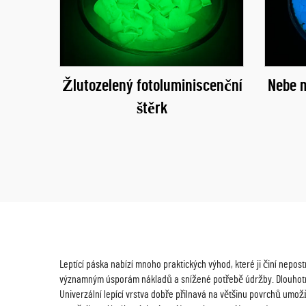
Žlutozelený fotoluminiscenční
Nebe m
štěrk
Leptící páska nabízí mnoho praktických výhod, které ji činí nepost
významným úsporám nákladů a snížené potřebě údržby. Dlouhotrvaj
Univerzální lepící vrstva dobře přilnavá na většinu povrchů umožň