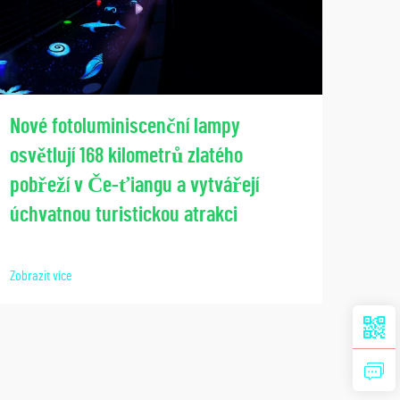
Spo
Nové fotoluminiscenční lampy
pros
osvětlují 168 kilometrů zlatého
ve s
pobřeží v Če-ťiangu a vytvářejí
Lumi
úchvatnou turistickou atrakci
Zobraz
Zobrazit více