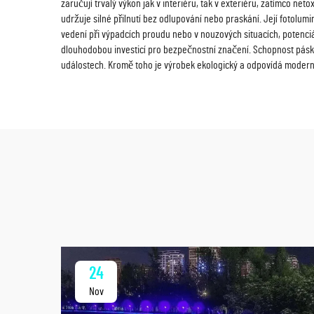
zaručují trvalý výkon jak v interiéru, tak v exteriéru, zatímco n
udržuje silné přilnutí bez odlupování nebo praskání. Její fotolumi
vedení při výpadcích proudu nebo v nouzových situacích, potenciá
dlouhodobou investicí pro bezpečnostní značení. Schopnost pásk
událostech. Kromě toho je výrobek ekologický a odpovídá moderní
24
Nov