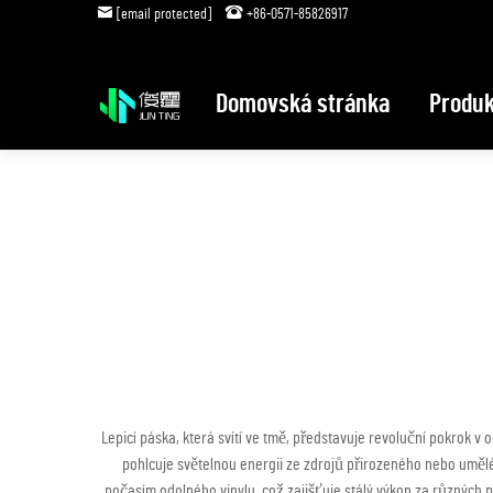
[email protected]
+86-0571-85826917
Domovská stránka
Produk
Lepicí páska, která svítí ve tmě, představuje revoluční pokrok v o
pohlcuje světelnou energii ze zdrojů přirozeného nebo uměléh
počasím odolného vinylu, což zajišťuje stálý výkon za různých p