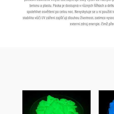
betonu a plastu. Páska je dostupná v různých šířkách a délká
spolehlivé osvětlení po celou noc. Nevyskytuje se u ní použití
stabilita vůči UV záření zajišťují dlouhou životnost, zatímco vy
externí zdroj energie, čímž př