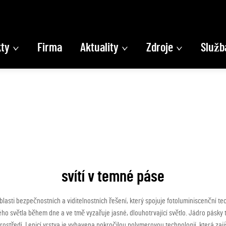
ty
Firma
Aktuality
Zdroje
Služb
svítí v temné páse
blasti bezpečnostních a viditelnostních řešení, který spojuje fotoluminiscenční te
o světla během dne a ve tmě vyzařuje jasné, dlouhotrvající světlo. Jádro pásky 
rostředí. Lepicí vrstva je vybavena pokročilou polymerovou technologií, která zaj