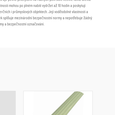
stnosti mohou po plném nabití vydržet až 10 hodin a poskytují
merčních i průmyslových objektech. Její voděodolné vlastnosti a
ýrobek splňuje mezinárodní bezpečnostní normy a nepotřebuje žádný
témy a bezpečnostní označování.