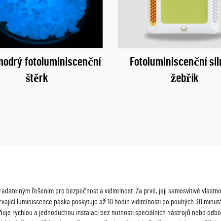
odrý fotoluminiscenční
Fotoluminiscenční sil
štěrk
žebřík
radatelným řešením pro bezpečnost a viditelnost. Za prvé, její samosvítivé vlastno
ící luminiscence páska poskytuje až 10 hodin viditelnosti po pouhých 30 minutác
uje rychlou a jednoduchou instalaci bez nutnosti speciálních nástrojů nebo odbor