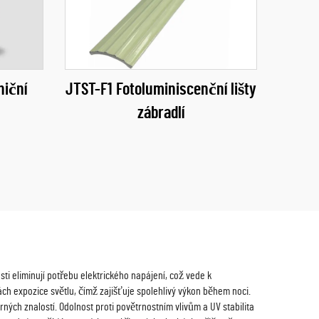
niční
JTST-F1 Fotoluminiscenční lišty
zábradlí
sti eliminují potřebu elektrického napájení, což vede k
h expozice světlu, čímž zajišťuje spolehlivý výkon během noci.
ných znalostí. Odolnost proti povětrnostním vlivům a UV stabilita