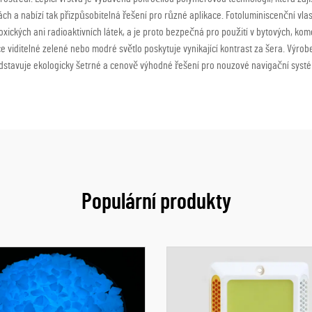
ch a nabízí tak přizpůsobitelná řešení pro různé aplikace. Fotoluminiscenční vla
 toxických ani radioaktivních látek, a je proto bezpečná pro použití v bytových, ko
soce viditelné zelené nebo modré světlo poskytuje vynikající kontrast za šera. V
edstavuje ekologicky šetrné a cenově výhodné řešení pro nouzové navigační sys
Populární produkty