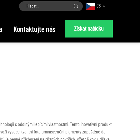
CS
Získat nabídku
a
Kontaktujte nás
chnologii s odolnými lepícími vlastnostmi. Tento inovativní produkt
tvoří vysoce kvalitní fotoluminiscenční pigmenty zapuštěné do
išťuje pevné přichycení na různých površích, včetně kovu, dřeva,