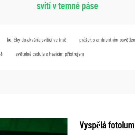
svítí v temné páse
kuličky do akvária svítící ve tmě
prášek s ambientním osvětle
mě
světelné cedule s hasicím přístrojem
Vyspělá fotolum