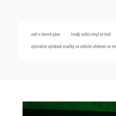
svítí v temné páse
trvalý svítící vinyl ve tmě
výstražné výtokové značky se svítícím efektem ve t