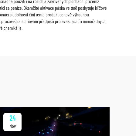
e snadné použití i na rozích a zakřivených plochách, přičemž
stici za peníze. Okamžité aktivace páska ve tmě poskytuje klíčové
binaci s odolností činí tento produkt cenově výhodnou
 pracovišti a splňování předpisů pro evakuaci při mimořádných
é chemikálie.
24
2
Nov
No