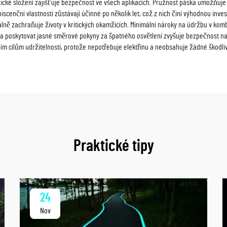
etoxické složení zajišťuje bezpečnost ve všech aplikacích. Pružnost páska umožňuj
niscenční vlastnosti zůstávají účinné po několik let, což z nich činí výhodnou inve
lně zachraňuje životy v kritických okamžicích. Minimální nároky na údržbu v kom
a poskytovat jasné směrové pokyny za špatného osvětlení zvyšuje bezpečnost na
m cílům udržitelnosti, protože nepotřebuje elektřinu a neobsahuje žádné škodliv
Praktické tipy
24
Nov