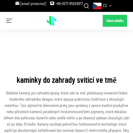
[email protected]
+86-0571-85826917
CS
Získat nabídku
kamínky do zahrady svítící ve tmě
Ozdobné kameny pro zahradní úpravy, které svítí ve tmě, představují inovativní řešení
moderního zahradního designu, které spojuje praktickou funkčnost s okouzlující
estetikou. Tyto výjimečné dekorativní prvky jsou vyrobeny z vysoce kvalitní pryskyřice
nebo přírodních kamenů potažených fotoluminiscenčními pigmenty, které dokážou
během dne pohlcovat sluneční nebo umělé světlo a po zhasnutí vydávat okouzlující záři
až po dobu 10 hodin. Kameny využívají pokročilou fosforescenční technologii, která
zajišťuje dlouhotrvající světélkování bez nutnosti baterií či elektrického připojení. Díky