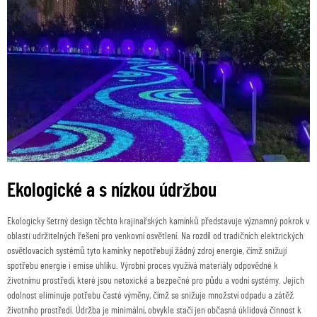
Ekologické a s nízkou údržbou
Ekologicky šetrný design těchto krajinařských kamínků představuje významný pokrok v
oblasti udržitelných řešení pro venkovní osvětlení. Na rozdíl od tradičních elektrických
osvětlovacích systémů tyto kamínky nepotřebují žádný zdroj energie, čímž snižují
spotřebu energie i emise uhlíku. Výrobní proces využívá materiály odpovědné k
životnímu prostředí, které jsou netoxické a bezpečné pro půdu a vodní systémy. Jejich
odolnost eliminuje potřebu časté výměny, čímž se snižuje množství odpadu a zátěž
životního prostředí. Údržba je minimální, obvykle stačí jen občasná úklidová činnost k