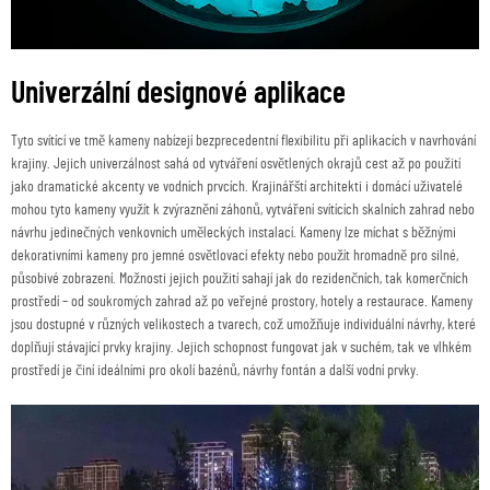
Univerzální designové aplikace
Tyto svítící ve tmě kameny nabízejí bezprecedentní flexibilitu při aplikacích v navrhování
krajiny. Jejich univerzálnost sahá od vytváření osvětlených okrajů cest až po použití
jako dramatické akcenty ve vodních prvcích. Krajinářští architekti i domácí uživatelé
mohou tyto kameny využít k zvýraznění záhonů, vytváření svítících skalních zahrad nebo
návrhu jedinečných venkovních uměleckých instalací. Kameny lze míchat s běžnými
dekorativními kameny pro jemné osvětlovací efekty nebo použít hromadně pro silné,
působivé zobrazení. Možnosti jejich použití sahají jak do rezidenčních, tak komerčních
prostředí – od soukromých zahrad až po veřejné prostory, hotely a restaurace. Kameny
jsou dostupné v různých velikostech a tvarech, což umožňuje individuální návrhy, které
doplňují stávající prvky krajiny. Jejich schopnost fungovat jak v suchém, tak ve vlhkém
prostředí je činí ideálními pro okolí bazénů, návrhy fontán a další vodní prvky.