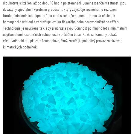
dlouhotrvající záření až po dobu 10 hodin po ztemnění. Luminescenční vlastnosti jsou
dosaženy speciálním výrobním procesem, který zajišťuje rovnoměrné rozložení
fotoluminiscenčních pigmentů po celé struktuře kamene. To má za následek
homogenní osvětlení a zabraňuje vzniku flekatého nebo nerovnoměrného záření.
Technologie je navržena tak, aby si udržela svou účinnost po mnoho let s minimálním
úbytkem luminescenčních schopností v průběhu času. Navíc se kameny dokáží
efektivně dobíjet i při zatažené obloze, čímž zaručují spolehlivý provoz za různých
klimatických podmínek.