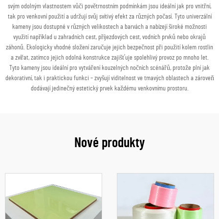
svým odolným vlastnostem vůči povětrnostním podmínkám jsou ideální jak pro vnitřní,
tak pro venkovní použití a udržují svůj svítivý efekt za různých počasí. Tyto univerzální
kameny jsou dostupné v různých velikostech a barvách a nabízejí široké možnosti
využití například u zahradních cest, příjezdových cest, vodních prvků nebo okrajů
záhonů. Ekologicky vhodné složení zaručuje jejich bezpečnost při použití kolem rostlin
a zvířat, zatímco jejich odolná konstrukce zajišťuje spolehlivý provoz po mnoho let.
Tyto kameny jsou ideální pro vytváření kouzelných nočních scénářů, protože plní jak
dekorativní, tak i praktickou funkci – zvyšují viditelnost ve tmavých oblastech a zároveň
dodávají jedinečný estetický prvek každému venkovnímu prostoru.
Nové produkty