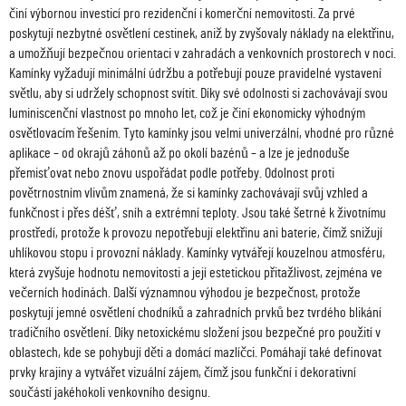
činí výbornou investicí pro rezidenční i komerční nemovitosti. Za prvé
poskytují nezbytné osvětlení cestinek, aniž by zvyšovaly náklady na elektřinu,
a umožňují bezpečnou orientaci v zahradách a venkovních prostorech v noci.
Kamínky vyžadují minimální údržbu a potřebují pouze pravidelné vystavení
světlu, aby si udržely schopnost svítit. Díky své odolnosti si zachovávají svou
luminiscenční vlastnost po mnoho let, což je činí ekonomicky výhodným
osvětlovacím řešením. Tyto kamínky jsou velmi univerzální, vhodné pro různé
aplikace – od okrajů záhonů až po okolí bazénů – a lze je jednoduše
přemisťovat nebo znovu uspořádat podle potřeby. Odolnost proti
povětrnostním vlivům znamená, že si kamínky zachovávají svůj vzhled a
funkčnost i přes déšť, sníh a extrémní teploty. Jsou také šetrné k životnímu
prostředí, protože k provozu nepotřebují elektřinu ani baterie, čímž snižují
uhlíkovou stopu i provozní náklady. Kamínky vytvářejí kouzelnou atmosféru,
která zvyšuje hodnotu nemovitosti a její estetickou přitažlivost, zejména ve
večerních hodinách. Další významnou výhodou je bezpečnost, protože
poskytují jemné osvětlení chodníků a zahradních prvků bez tvrdého blikání
tradičního osvětlení. Díky netoxickému složení jsou bezpečné pro použití v
oblastech, kde se pohybují děti a domácí mazlíčci. Pomáhají také definovat
prvky krajiny a vytvářet vizuální zájem, čímž jsou funkční i dekorativní
součástí jakéhokoli venkovního designu.