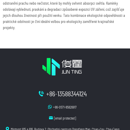
odstranění prachu nebo nečistot, které by mohly ovlivnit absorpci světla. Kamínky
odolávají vyblednutí, praskání a degradaci způsobené expozicí UV záření, což zajišťuje
jejich dlouhou životnost při použití venku. Tato kombinace ekologické odpovědnosti a
praktické odolnosti je činí ideální volbou pro ekologicky zaměřené krajinařské
projekty.
+86-13588344124
+86-0571-85826917
[email protected]
Místnost 815 a 816, Budova 2, Obchodní centrum Dongfang Mao, Chan-čou, Che-ťiang