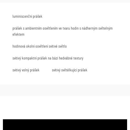
luminiscenční prášek
prášek s ambientním osvětlením ve tvaru hodin s nádherným světelným
efektem
hodinová okolní osvětlení svítivé světlo
svítivý kompaktní prášek na bázi hedvábné textury
svítivý volný prášek
svítivý světélkující prášek