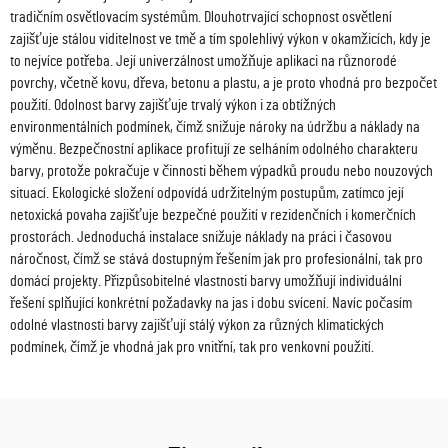
tradičním osvětlovacím systémům. Dlouhotrvající schopnost osvětlení
zajišťuje stálou viditelnost ve tmě a tím spolehlivý výkon v okamžicích, kdy je
to nejvíce potřeba. Její univerzálnost umožňuje aplikaci na různorodé
povrchy, včetně kovu, dřeva, betonu a plastu, a je proto vhodná pro bezpočet
použití. Odolnost barvy zajišťuje trvalý výkon i za obtížných
environmentálních podmínek, čímž snižuje nároky na údržbu a náklady na
výměnu. Bezpečnostní aplikace profitují ze selháním odolného charakteru
barvy, protože pokračuje v činnosti během výpadků proudu nebo nouzových
situací. Ekologické složení odpovídá udržitelným postupům, zatímco její
netoxická povaha zajišťuje bezpečné použití v rezidenčních i komerčních
prostorách. Jednoduchá instalace snižuje náklady na práci i časovou
náročnost, čímž se stává dostupným řešením jak pro profesionální, tak pro
domácí projekty. Přizpůsobitelné vlastnosti barvy umožňují individuální
řešení splňující konkrétní požadavky na jas i dobu svícení. Navíc počasím
odolné vlastnosti barvy zajišťují stálý výkon za různých klimatických
podmínek, čímž je vhodná jak pro vnitřní, tak pro venkovní použití.