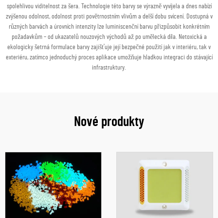
spolehlivou viditelnost za šera. Technologie této barvy se výrazně vyvíjela a dnes nabízí
zvýšenou odolnost, odolnost proti povětrnostním vlivům a delší dobu svícení. Dostupná v
různých barvách a úrovních intenzity lze luminiscenční barvu přizpůsobit konkrétním
požadavkům – od ukazatelů nouzových východů až po umělecká díla. Netoxická a
ekologicky šetrná formulace barvy zajišťuje její bezpečné použití jak v interiéru, tak v
exteriéru, zatímco jednoduchý proces aplikace umožňuje hladkou integraci do stávající
infrastruktury.
Nové produkty