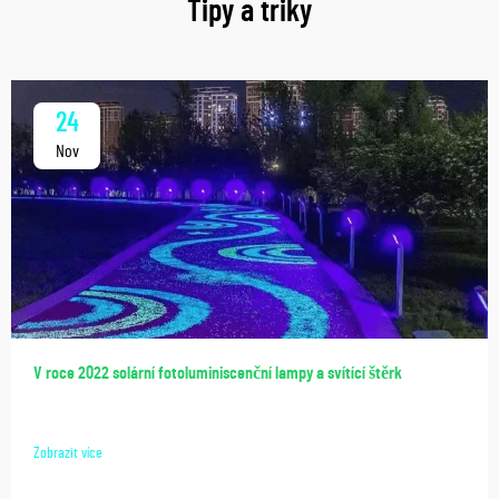
Tipy a triky
24
Nov
V roce 2022 solární fotoluminiscenční lampy a svítící štěrk
Zobrazit více