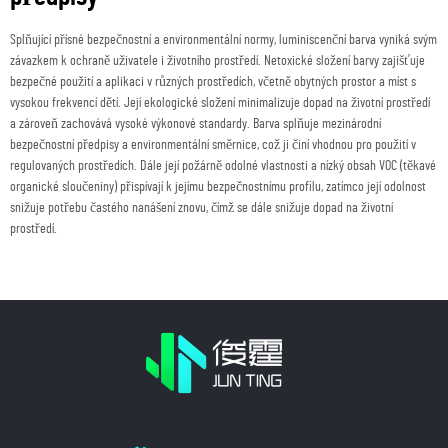
Splňující přísné bezpečnostní a environmentální normy, luminiscenční barva vyniká svým
závazkem k ochraně uživatele i životního prostředí. Netoxické složení barvy zajišťuje
bezpečné použití a aplikaci v různých prostředích, včetně obytných prostor a míst s
vysokou frekvencí dětí. Její ekologické složení minimalizuje dopad na životní prostředí
a zároveň zachovává vysoké výkonové standardy. Barva splňuje mezinárodní
bezpečnostní předpisy a environmentální směrnice, což ji činí vhodnou pro použití v
regulovaných prostředích. Dále její požárně odolné vlastnosti a nízký obsah VOC (těkavé
organické sloučeniny) přispívají k jejímu bezpečnostnímu profilu, zatímco její odolnost
snižuje potřebu častého nanášení znovu, čímž se dále snižuje dopad na životní
prostředí.