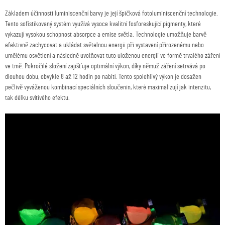
Základem účinnosti luminiscenční barvy je její špičková fotoluminiscenční technologie.
Tento sofistikovaný systém využívá vysoce kvalitní fosforeskující pigmenty, které
vykazují vysokou schopnost absorpce a emise světla. Technologie umožňuje barvě
efektivně zachycovat a ukládat světelnou energii při vystavení přirozenému nebo
umělému osvětlení a následně uvolňovat tuto uloženou energii ve formě trvalého záření
ve tmě. Pokročilé složení zajišťuje optimální výkon, díky němuž záření setrvává po
dlouhou dobu, obvykle 8 až 12 hodin po nabití. Tento spolehlivý výkon je dosažen
pečlivě vyváženou kombinací speciálních sloučenin, které maximalizují jak intenzitu,
tak délku svítivého efektu.