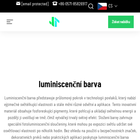
[email protected]
+86-0571-85826917
CS
Získat nabídku
luminiscenční barva
Luminiscenční barva představuje průlomový pokrok v technologii povlaků, který nabízí
výjimečné světélkující vlastnosti a stále mění různé odvětví a aplikace. Tento inovativní
materiál obsahuje fosforeskující pigmenty, které pohlcují a ukládají světelnou energii a
později ji uvolňují ve tmě, čímž vytvářejí trvalý svítivý efekt. Složení barvy zahrnuje
speciální fotoluminiscenční sloučeniny, které mohou po expozici světlu udržet své
osvětlovací vlastnosti po několik hodin. Bez ohledu na použití u bezpečnostních značek,
dekorativních prvků nebo praktických aplikací poskytuje luminiscenční barva