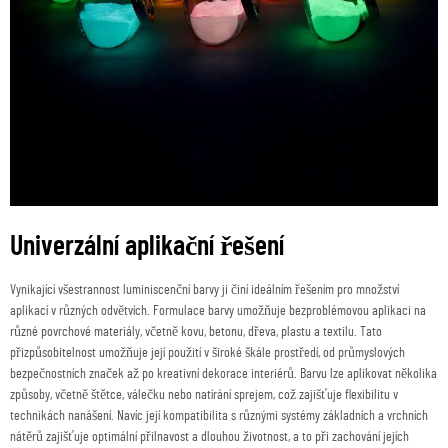
Univerzální aplikační řešení
Vynikající všestrannost luminiscenční barvy ji činí ideálním řešením pro množství
aplikací v různých odvětvích. Formulace barvy umožňuje bezproblémovou aplikaci na
různé povrchové materiály, včetně kovu, betonu, dřeva, plastu a textilu. Tato
přizpůsobitelnost umožňuje její použití v široké škále prostředí, od průmyslových
bezpečnostních značek až po kreativní dekorace interiérů. Barvu lze aplikovat několika
způsoby, včetně štětce, válečku nebo natírání sprejem, což zajišťuje flexibilitu v
technikách nanášení. Navíc její kompatibilita s různými systémy základních a vrchních
nátěrů zajišťuje optimální přilnavost a dlouhou životnost, a to při zachování jejích