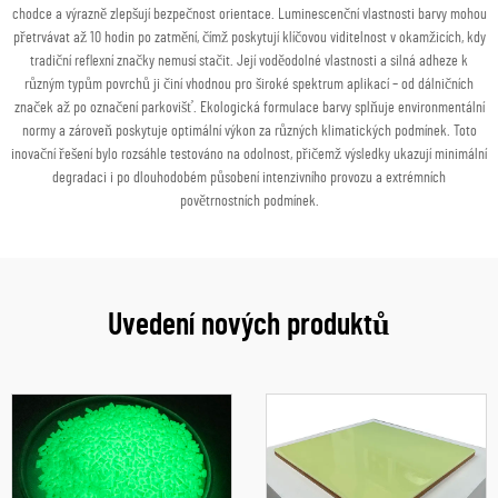
chodce a výrazně zlepšují bezpečnost orientace. Luminescenční vlastnosti barvy mohou
přetrvávat až 10 hodin po zatmění, čímž poskytují klíčovou viditelnost v okamžicích, kdy
tradiční reflexní značky nemusí stačit. Její voděodolné vlastnosti a silná adheze k
různým typům povrchů ji činí vhodnou pro široké spektrum aplikací – od dálničních
značek až po označení parkovišť. Ekologická formulace barvy splňuje environmentální
normy a zároveň poskytuje optimální výkon za různých klimatických podmínek. Toto
inovační řešení bylo rozsáhle testováno na odolnost, přičemž výsledky ukazují minimální
degradaci i po dlouhodobém působení intenzivního provozu a extrémních
povětrnostních podmínek.
Uvedení nových produktů