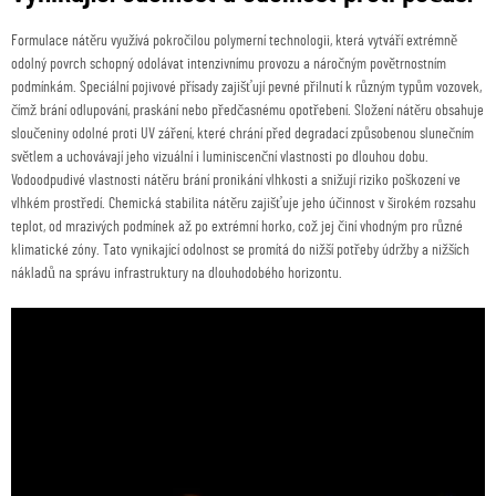
Formulace nátěru využívá pokročilou polymerní technologii, která vytváří extrémně
odolný povrch schopný odolávat intenzivnímu provozu a náročným povětrnostním
podmínkám. Speciální pojivové přísady zajišťují pevné přilnutí k různým typům vozovek,
čímž brání odlupování, praskání nebo předčasnému opotřebení. Složení nátěru obsahuje
sloučeniny odolné proti UV záření, které chrání před degradací způsobenou slunečním
světlem a uchovávají jeho vizuální i luminiscenční vlastnosti po dlouhou dobu.
Vodoodpudivé vlastnosti nátěru brání pronikání vlhkosti a snižují riziko poškození ve
vlhkém prostředí. Chemická stabilita nátěru zajišťuje jeho účinnost v širokém rozsahu
teplot, od mrazivých podmínek až po extrémní horko, což jej činí vhodným pro různé
klimatické zóny. Tato vynikající odolnost se promítá do nižší potřeby údržby a nižších
nákladů na správu infrastruktury na dlouhodobého horizontu.