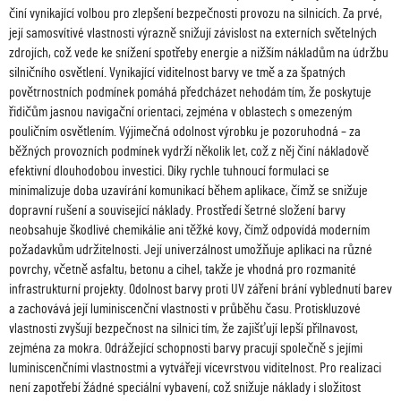
činí vynikající volbou pro zlepšení bezpečnosti provozu na silnicích. Za prvé,
její samosvítivé vlastnosti výrazně snižují závislost na externích světelných
zdrojích, což vede ke snížení spotřeby energie a nižším nákladům na údržbu
silničního osvětlení. Vynikající viditelnost barvy ve tmě a za špatných
povětrnostních podmínek pomáhá předcházet nehodám tím, že poskytuje
řidičům jasnou navigační orientaci, zejména v oblastech s omezeným
pouličním osvětlením. Výjimečná odolnost výrobku je pozoruhodná – za
běžných provozních podmínek vydrží několik let, což z něj činí nákladově
efektivní dlouhodobou investici. Díky rychle tuhnoucí formulaci se
minimalizuje doba uzavírání komunikací během aplikace, čímž se snižuje
dopravní rušení a související náklady. Prostředí šetrné složení barvy
neobsahuje škodlivé chemikálie ani těžké kovy, čímž odpovídá moderním
požadavkům udržitelnosti. Její univerzálnost umožňuje aplikaci na různé
povrchy, včetně asfaltu, betonu a cihel, takže je vhodná pro rozmanité
infrastrukturní projekty. Odolnost barvy proti UV záření brání vyblednutí barev
a zachovává její luminiscenční vlastnosti v průběhu času. Protiskluzové
vlastnosti zvyšují bezpečnost na silnici tím, že zajišťují lepší přilnavost,
zejména za mokra. Odrážející schopnosti barvy pracují společně s jejími
luminiscenčními vlastnostmi a vytvářejí vícevrstvou viditelnost. Pro realizaci
není zapotřebí žádné speciální vybavení, což snižuje náklady i složitost