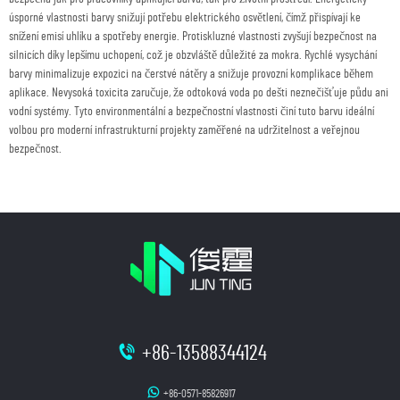
úsporné vlastnosti barvy snižují potřebu elektrického osvětlení, čímž přispívají ke
snížení emisí uhlíku a spotřeby energie. Protiskluzné vlastnosti zvyšují bezpečnost na
silnicích díky lepšímu uchopení, což je obzvláště důležité za mokra. Rychlé vysychání
barvy minimalizuje expozici na čerstvé nátěry a snižuje provozní komplikace během
aplikace. Nevysoká toxicita zaručuje, že odtoková voda po dešti neznečišťuje půdu ani
vodní systémy. Tyto environmentální a bezpečnostní vlastnosti činí tuto barvu ideální
volbou pro moderní infrastrukturní projekty zaměřené na udržitelnost a veřejnou
bezpečnost.
+86-13588344124
+86-0571-85826917