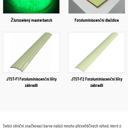
Žlutozelený masterbatch
Fotoluminiscenční dlaždice
JTST-F1 Fotoluminiscenční lišty
JTST-F2 Fotoluminiscenční lišty
zábradlí
zábradlí
Svítící silniční značkovací barva nabízí mnoho přesvědčivých výhod, které ji