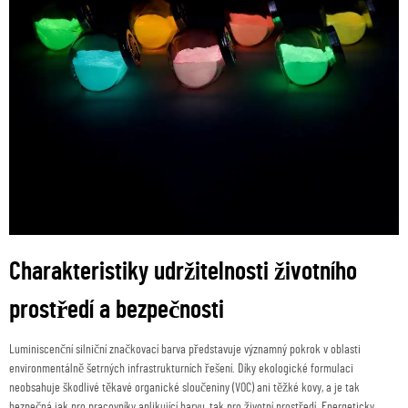
Charakteristiky udržitelnosti životního
prostředí a bezpečnosti
Luminiscenční silniční značkovací barva představuje významný pokrok v oblasti
environmentálně šetrných infrastrukturních řešení. Díky ekologické formulaci
neobsahuje škodlivé těkavé organické sloučeniny (VOC) ani těžké kovy, a je tak
bezpečná jak pro pracovníky aplikující barvu, tak pro životní prostředí. Energeticky