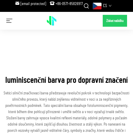
[email protected]
+86-0571-85826917
CS
Získat nabídku
luminiscenční barva pro dopravní značení
Svítící silniční značkovací barva představuje revoluční pokrok v technologii bezpečnosti
silničního provozu, který nabízí zvýšenou viditelnost v noci a za nepříznivých
povětrnostních podmínek. Tato speciální barva obsahuje fotoluminiscenční pigmenty,
které během dne pohlcují přirozené i umělé světlo a v noci vyzařují trvalé světlo.
Složení barvy zahrnuje vysoce kvalitní reflexní materiály, odolné polymery a počasím
odolné sloučeniny, které zajišťují dlouhou životnost a stálý výkon. Po nanesení na
povrch vozovky vytváří jasně viditelné čáry, symboly a značky, které vedou řidiče i