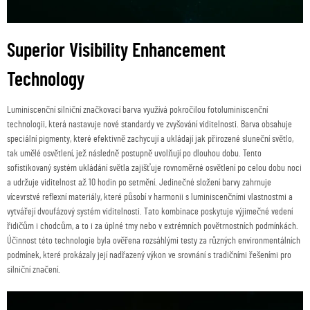
Superior Visibility Enhancement
Technology
Luminiscenční silniční značkovací barva využívá pokročilou fotoluminiscenční
technologii, která nastavuje nové standardy ve zvyšování viditelnosti. Barva obsahuje
speciální pigmenty, které efektivně zachycují a ukládají jak přirozené sluneční světlo,
tak umělé osvětlení, jež následně postupně uvolňují po dlouhou dobu. Tento
sofistikovaný systém ukládání světla zajišťuje rovnoměrné osvětlení po celou dobu noci
a udržuje viditelnost až 10 hodin po setmění. Jedinečné složení barvy zahrnuje
vícevrstvé reflexní materiály, které působí v harmonii s luminiscenčními vlastnostmi a
vytvářejí dvoufázový systém viditelnosti. Tato kombinace poskytuje výjimečné vedení
řidičům i chodcům, a to i za úplné tmy nebo v extrémních povětrnostních podmínkách.
Účinnost této technologie byla ověřena rozsáhlými testy za různých environmentálních
podmínek, které prokázaly její nadřazený výkon ve srovnání s tradičními řešeními pro
silniční značení.