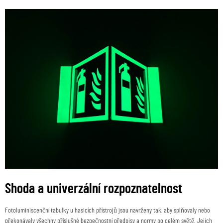
Shoda a univerzální rozpoznatelnost
Fotoluminiscenční tabulky u hasicích přístrojů jsou navrženy tak, aby splňovaly nebo
překonávaly všechny příslušné bezpečnostní předpisy a normy po celém světě. Jejich