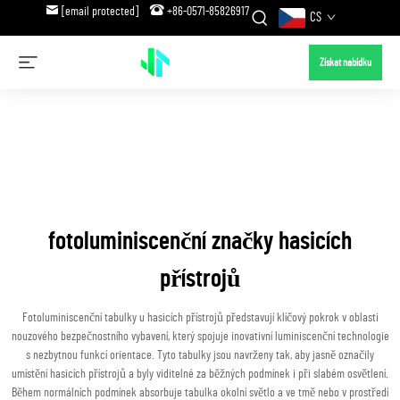
[email protected]
+86-0571-85826917
CS
Získat nabídku
fotoluminiscenční značky hasicích
přístrojů
Fotoluminiscenční tabulky u hasicích přístrojů představují klíčový pokrok v oblasti
nouzového bezpečnostního vybavení, který spojuje inovativní luminiscenční technologie
s nezbytnou funkcí orientace. Tyto tabulky jsou navrženy tak, aby jasně označily
umístění hasicích přístrojů a byly viditelné za běžných podmínek i při slabém osvětlení.
Během normálních podmínek absorbuje tabulka okolní světlo a ve tmě nebo v prostředí