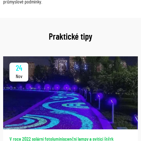
průmyslové podmínky.
Praktické tipy
24
Nov
V roce 2022 solární fotoluminiscenční lampy a svítící štěrk