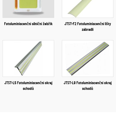
Fotoluminiscenční silniční žebřík
JTST-F2 Fotoluminiscenční lišty
zábradlí
JTST-L5 Fotoluminiscenční okraj
JTST-L9 Fotoluminiscenční okraj
schodů
schodů