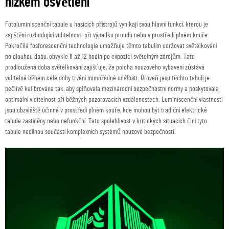
nízkém osvětlení
Fotoluminiscenční tabule u hasicích přístrojů vynikají svou hlavní funkcí, kterou je
zajištění rozhodující viditelnosti při výpadku proudu nebo v prostředí plném kouře.
Pokročilá fosforescenční technologie umožňuje těmto tabulím udržovat světélkování
po dlouhou dobu, obvykle 8 až 12 hodin po expozici světelným zdrojům. Tato
prodloužená doba světélkování zajišťuje, že poloha nouzového vybavení zůstává
viditelná během celé doby trvání mimořádné události. Úroveň jasu těchto tabulí je
pečlivě kalibrována tak, aby splňovala mezinárodní bezpečnostní normy a poskytovala
optimální viditelnost při běžných pozorovacích vzdálenostech. Luminiscenční vlastnosti
jsou obzvláště účinné v prostředí plném kouře, kde mohou být tradiční elektrické
tabule zastíněny nebo nefunkční. Tato spolehlivost v kritických situacích činí tyto
tabule nedílnou součástí komplexních systémů nouzové bezpečnosti.