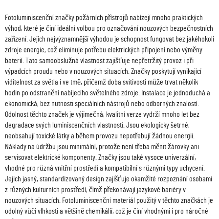
Fotoluminiscenční značky požárních přístrojů nabízejí mnoho praktických
výhod, které je činí ideální volbou pro označování nouzových bezpečnostních
zařízení. Jejich nejvýznamnější výhodou je schopnost fungovat bez jakéhokoli
zdroje energie, což eliminuje potřebu elektrických připojení nebo výměny
baterií. Tato samoobslužná vlastnost zajišťuje nepřetržitý provoz i při
výpadcích proudu nebo v nouzových situacích. Značky poskytují vynikající
viditelnost za světla i ve tmě, přičemž doba svítivosti může trvat několik
hodin po odstranění nabíjecího světelného zdroje. Instalace je jednoduchá a
ekonomická, bez nutnosti speciálních nástrojů nebo odborných znalostí.
Odolnost těchto značek je výjimečná, kvalitní verze vydrží mnoho let bez
degradace svých luminiscenčních vlastností. Jsou ekologicky šetrné,
neobsahují toxické látky a během provozu nepotřebují žádnou energii.
Náklady na údržbu jsou minimální, protože není třeba měnit žárovky ani
servisovat elektrické komponenty. Značky jsou také vysoce univerzální,
vhodné pro různá vnitřní prostředí a kompatibilní s různými typy uchycení.
Jejich jasný, standardizovaný design zajišťuje okamžité rozpoznání osobami
z různých kulturních prostředí, čímž překonávají jazykové bariéry v
nouzových situacích. Fotoluminiscenční materiál použitý v těchto značkách je
odolný vůči vlhkosti a většině chemikálií, což je činí vhodnými i pro náročné