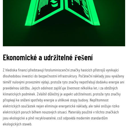
Ekonomické a udržitelné řešení
Z hlediska financí představují fotoluminiscenční značky hasicích přístrojů vynikající
dlouhodobou investici do bezpečnostní infrastruktury. Počáteční náklady jsou vyváženy
téměř nulovými provozními výdaji, protože tyto značky nepotřebují dodávku energie ani
pravidelnou údržbu. Jejich odolnost zajišťuje životnost několika let, i za obtížných
klimatických podmínek. Zvláště důležitý je aspekt udržitelnosti, protože tyto značky
přispívají ke snížení spotřeby energie a uhlíkové stopy budovy. Nepřítomnost
elektrických součástek nejen eliminuje energetické náklady, ale také snižuje riziko
elektrických poruch během nouzových situací. Materiály použité v těchto značkách
jsou ekologické a plně recyklovatelné, což odpovídá moderním standardům
ekologických staveb.