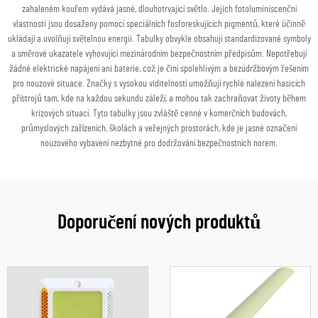
zahaleném kouřem vydává jasné, dlouhotrvající světlo. Jejich fotoluminiscenční
vlastnosti jsou dosaženy pomocí speciálních fosforeskujících pigmentů, které účinně
ukládají a uvolňují světelnou energii. Tabulky obvykle obsahují standardizované symboly
a směrové ukazatele vyhovující mezinárodním bezpečnostním předpisům. Nepotřebují
žádné elektrické napájení ani baterie, což je činí spolehlivým a bezúdržbovým řešením
pro nouzové situace. Značky s vysokou viditelností umožňují rychlé nalezení hasicích
přístrojů tam, kde na každou sekundu záleží, a mohou tak zachraňovat životy během
krizových situací. Tyto tabulky jsou zvláště cenné v komerčních budovách,
průmyslových zařízeních, školách a veřejných prostorách, kde je jasné označení
nouzového vybavení nezbytné pro dodržování bezpečnostních norem.
Doporučení nových produktů