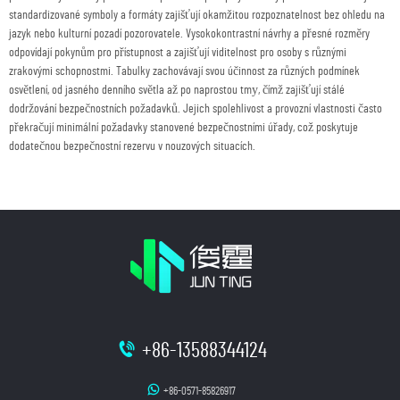
standardizované symboly a formáty zajišťují okamžitou rozpoznatelnost bez ohledu na
jazyk nebo kulturní pozadí pozorovatele. Vysokokontrastní návrhy a přesné rozměry
odpovídají pokynům pro přístupnost a zajišťují viditelnost pro osoby s různými
zrakovými schopnostmi. Tabulky zachovávají svou účinnost za různých podmínek
osvětlení, od jasného denního světla až po naprostou tmу, čímž zajišťují stálé
dodržování bezpečnostních požadavků. Jejich spolehlivost a provozní vlastnosti často
překračují minimální požadavky stanovené bezpečnostními úřady, což poskytuje
dodatečnou bezpečnostní rezervu v nouzových situacích.
+86-13588344124
+86-0571-85826917