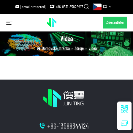
CS
[email protected]
+86-0571-85826917
Získat nabídku
Videa
Domovská stránka
>
Zdroje
>
Videa
+86-13588344124