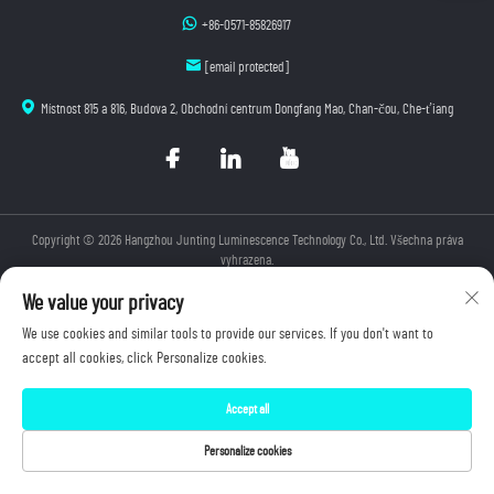
+86-0571-85826917
[email protected]
Místnost 815 a 816, Budova 2, Obchodní centrum Dongfang Mao, Chan-čou, Che-ťiang
Copyright © 2026 Hangzhou Junting Luminescence Technology Co., Ltd. Všechna práva
vyhrazena.
Zásady ochrany soukromí
We value your privacy
We use cookies and similar tools to provide our services. If you don't want to
accept all cookies, click Personalize cookies.
Accept all
Personalize cookies