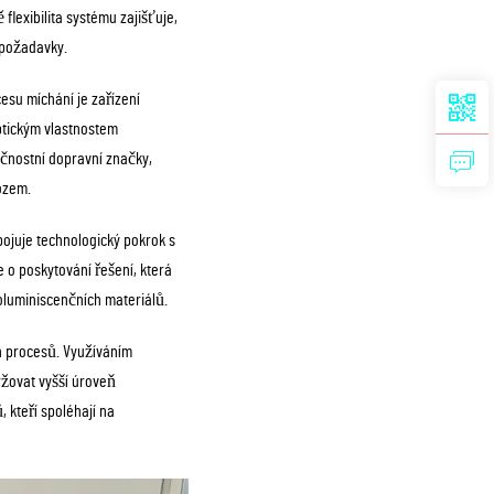
lexibilita systému zajišťuje,
i požadavky.
esu míchání je zařízení
ptickým vlastnostem
pečnostní dopravní značky,
ozem.
spojuje technologický pokrok s
 o poskytování řešení, která
oluminiscenčních materiálů.
ch procesů. Využíváním
ržovat vyšší úroveň
, kteří spoléhají na