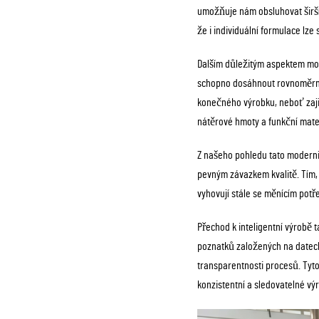
umožňuje nám obsluhovat širší
že i individuální formulace lz
Dalším důležitým aspektem mode
schopno dosáhnout rovnoměrněj
konečného výrobku, neboť zajišť
nátěrové hmoty a funkční mate
Z našeho pohledu tato moderniza
pevným závazkem kvalitě. Tím, 
vyhovují stále se měnícím pot
Přechod k inteligentní výrobě 
poznatků založených na datech 
transparentnosti procesů. Tyto 
konzistentní a sledovatelné vý