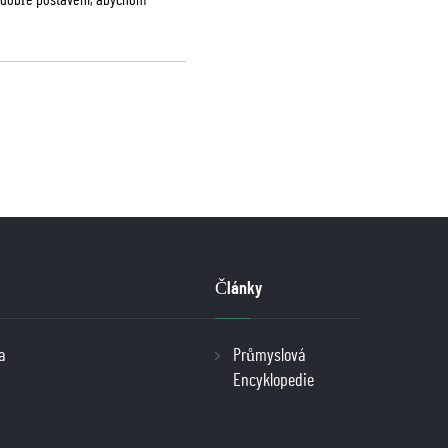
e dobře postaveni, abychom
Články
a
Průmyslová
Encyklopedie