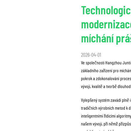
Technologic
modernizace
míchání prá
2026-04-01
Ve společnosti Hangzhou Juntin
základního zařízení pro míchá
pokrok a zdokonalování procesů
vývoji, kvalitě a tvorbě dlouh
Vylepšený systém zavádí plně 
tradičních výrobních metod k 
inteligentními řídicími algorit
našem vývoji, při němž přizp