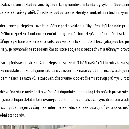
 zákaznickou základnu, aniž bychom kompromitovali standardy výkonu. Současně f
e stále efektivně vyrábět, čímž lépe podporujeme klienty s konkrétními technickým
rnizace je zlepšení rozdělení částic podle velikosti. Díky přesnější kontrole proc
šího rozptýlení fotoluminiscenčních pigmentů. Toto zlepšení přímo přispívá k o
uje lepší konzistenci jasu a celkovou vizuální kvalitu. U aplikací, jako jsou bez
riály, je rovnoměrné rozdělení částic úzce spojeno s bezpečným a účinným prov
ce představuje více než jen zlepšení zařízení. Odráží naši širší filozofii, která 
že neustále zdokonalujeme jak naše zařízení, tak naše výrobní procesy, usilujeme
řebám našich zákazníků, a zároveň přispíváme k pokročilému rozvoji průmyslu fot
také zdůrazňuje naše úsilí o začlenění digitálních technologií do našich provozní
jsme schopni dělat informovanější rozhodnutí, optimalizovat využití zdrojů a ud
schopnosti nejen zvyšují naši interní efektivitu, ale také posilují důvěru zákazníků
robní standardy.