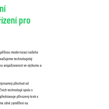
ní
ízení pro
 úspěšnou modernizací našeho
ovažujeme technologický
valou angažovanost ve výzkumu a
á významný přechod od
ních technologií spolu s
 představuje přirozený krok v
e silné zaměření na