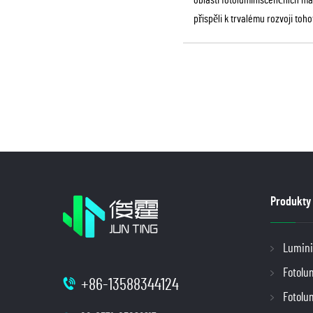
oblasti fotoluminiscenčních m
přispěli k trvalému rozvoji toho
Produkty
Lumini
Fotolu
+86-13588344124
Fotolu