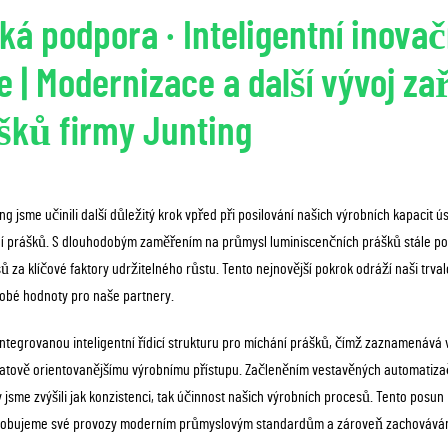
ká podpora · Inteligentní inovač
 | Modernizace a další vývoj zař
šků firmy Junting
g jsme učinili další důležitý krok vpřed při posilování našich výrobních kapacit
ní prášků. S dlouhodobým zaměřením na průmysl luminiscenčních prášků stále p
 za klíčové faktory udržitelného růstu. Tento nejnovější pokrok odráží naši tr
odobé hodnoty pro naše partnery.
integrovanou inteligentní řídicí strukturu pro míchání prášků, čímž zaznamenáv
datově orientovanějšímu výrobnímu přístupu. Začleněním vestavěných automatizač
my jsme zvýšili jak konzistenci, tak účinnost našich výrobních procesů. Tento posun
ůsobujeme své provozy moderním průmyslovým standardům a zároveň zachovávám