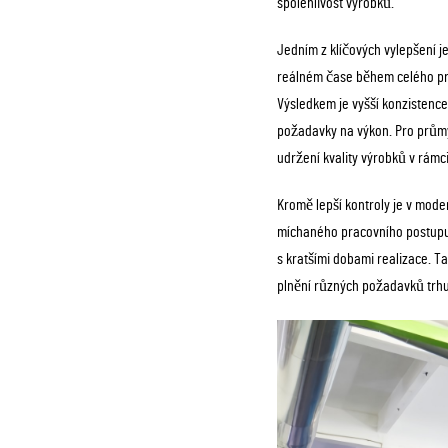
spolehlivost výrobků.
Jedním z klíčových vylepšení 
reálném čase během celého pr
Výsledkem je vyšší konzistence 
požadavky na výkon. Pro průmys
udržení kvality výrobků v rámci
Kromě lepší kontroly je v mode
míchaného pracovního postupu 
s kratšími dobami realizace. Ta
plnění různých požadavků trhu