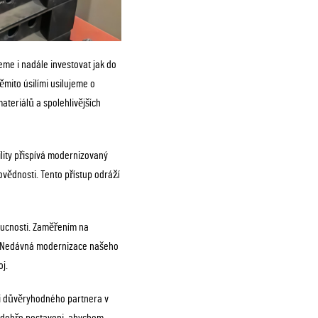
me i nadále investovat jak do
Těmito úsilími usilujeme o
teriálů a spolehlivějších
lity přispívá modernizovaný
povědnosti. Tento přístup odráží
doucnosti. Zaměřením na
ě. Nedávná modernizace našeho
j.
ci důvěryhodného partnera v