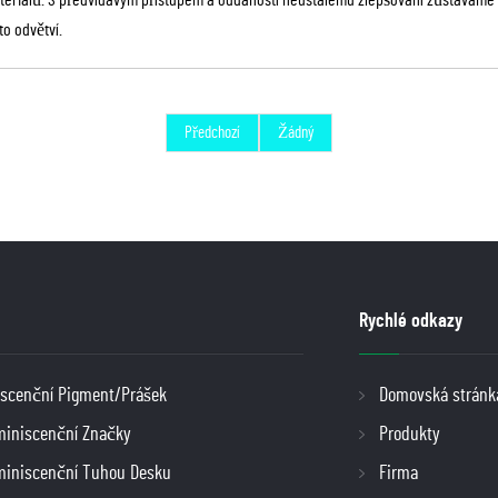
ateriálů. S předvídavým přístupem a oddaností neustálému zlepšování zůstávám
to odvětví.
Předchozí
Žádný
Rychlé odkazy
scenční Pigment/Prášek
Domovská stránk
miniscenční Značky
Produkty
miniscenční Tuhou Desku
Firma