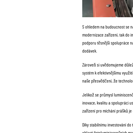
S ohledem na budoucnost se na
modernizace zařízení, tak do ino
podporu těsnější spolupráce n
dodávek.
Zároveň si uvědomujeme důleži
systém k efektivnějšímu využití
naše přesvědčení, že technolog
Jelikož se průmysl luminiscenč
inovace, kvalitu a spolupráci
zařízení pro míchání prášků je
Díky stabilnímu investování d