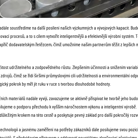
dále soustředíme na další posílení našich výzkumných a vývojových kapacit. Bude
vací procesů, a to s cílem vytvořit inteligentnější a efektivnější výrobní systém. 
apříč dodavatelským řetězcem, čímž umožníme našim partnerům těžit z lepších ma
tost udržitelného a zodpovědného růstu. Zlepšením účinnosti a snížením variabi
 zdrojů, čímž se řídí širšími průmyslovými cíli udržitelnosti a environmentální od
ický pokrok by měl jít ruku v ruce s tvorbou dlouhodobé hodnoty.
ních materiálů nadále vyvíjí, zavazujeme se aktivně přispívat ke tvorbě jeho bu
 usilujeme o podporu přechodu k vyšším náročnostem výkonu a inteligentní výrob
 důležitým krokem na této cestě a poskytuje pevný základ pro další pokročilý rozvo
o technologií a jasnému zaměření na potřeby zákazníků dále posilujeme svou pozi