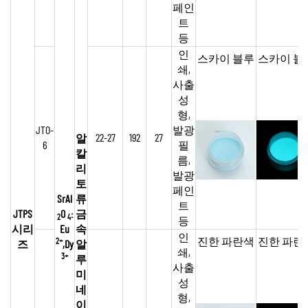
페인
트
등
인
스카이 블루
스카이 블
쇄,
사출
성
형,
JTO-
발광
22-27
192
27
알
6
필
칼
름,
리
발광
토
페인
SrAl
류
트
JTPS
O
:
금
2
4
등
시리
Eu
속
인
진한 파란색
진한 파란
2+
즈
,Dy
알
쇄,
3+
루
사출
미
성
네
형,
이