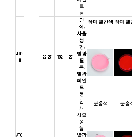
트
등
인
장미 빨간색
장미 빨간
쇄,
사출
성
형,
JTO-
발광
22-27
192
27
11
필
름,
발광
페인
트
등
인
분홍색
분홍색
쇄,
사출
성
형,
JTO-
발광