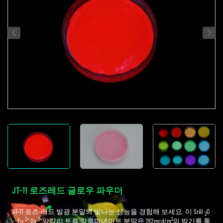
JT-11 로즈레드 글로우 파우더
JT-11 로즈-레드 발광 분말의 빛나는 성능을 경험해 보세요. 이 SrAl
O
2
2+
3+
: Eu
,Dy
알칼리 토류 알루미네이트 분말은 192mcd/m²의 밝기를 통