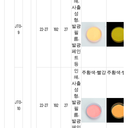
쇄,
사출
성
형,
JTO-
발광
22-27
192
27
9
필
름,
발광
페인
트
등
인
주황색-빨강
주황색-빨
쇄,
사출
성
형,
JTO-
발광
22-27
192
27
10
필
름,
발광
페인