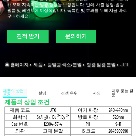
4
해 오래 지속되는 발광 성능을 보장합니다. 인쇄, 사출 성형, 발광
필름 및 페인트에 이상적입니다. 독특한 빛 효과를 위해 지금 바로
구매하세요!
견적 받기
문의하기
홈페이지
>
제품
>
광발광 색소/분말
>
형광 발광 분말
>
JT-11 로즈레드 글로우 파우더
제품의 상업
자주 묻는 질
설명
경쟁 우위
사양
조건
문
제품의 상업 조건
제품 코드
JTO
여기 파장
240-440nm
2+
3+
화학식
SrAl
O
: Eu
,Dy
방출 파장
520nm
2
4
Cas 번호
12004-37-4
PH
9-11
외관
고체 분말
HS 코드
2846909990