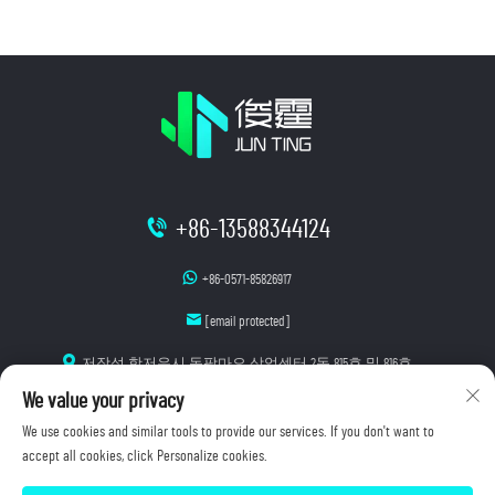
+86-13588344124
+86-0571-85826917
[email protected]
저장성 항저우시 동팡마오 상업센터 2동 815호 및 816호
We value your privacy
We use cookies and similar tools to provide our services. If you don't want to
accept all cookies, click Personalize cookies.