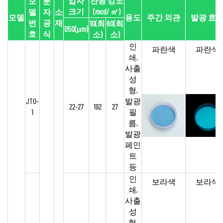
입자
잔광 강도
모
분
크기
(mcd/
㎡
)
델
자
소
모델
용도
주간 외관
발광 효
번
공
재
10(최
60(최
D50(μm)
호
식
소)
소)
인
파란색
파란색
쇄,
사출
성
형,
JTO-
발광
22-27
192
27
1
필
름,
발광
페인
트
등
인
보라색
보라색
쇄,
사출
성