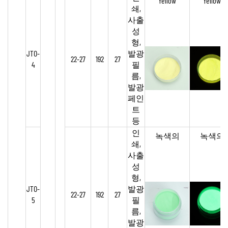
Yellow
Yellow
쇄,
사출
성
형,
JTO-
발광
22-27
192
27
4
필
름,
발광
페인
트
등
인
녹색의
녹색의
쇄,
사출
성
형,
JTO-
발광
22-27
192
27
5
필
름,
발광