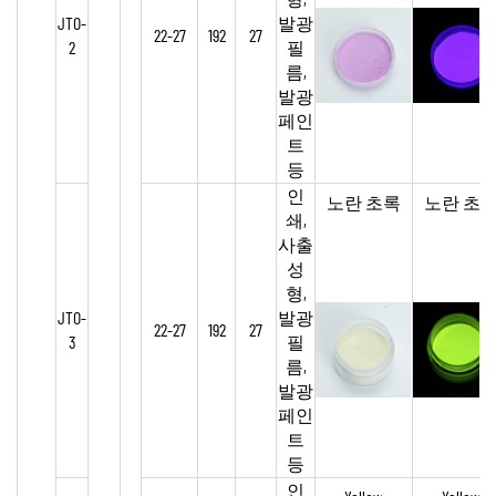
형,
JTO-
발광
22-27
192
27
2
필
름,
발광
페인
트
등
인
노란 초록
노란 초
쇄,
사출
성
형,
JTO-
발광
22-27
192
27
3
필
름,
발광
페인
트
등
인