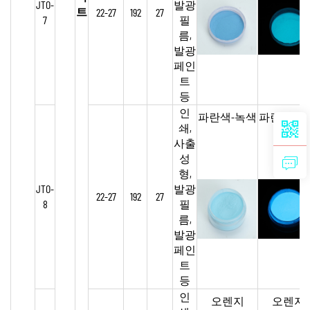
JTO-
발광
트
22-27
192
27
7
필
름,
발광
페인
트
등
인
파란색-녹색
파란색-녹
쇄,
사출
성
형,
JTO-
발광
22-27
192
27
8
필
름,
발광
페인
트
등
인
오렌지
오렌지