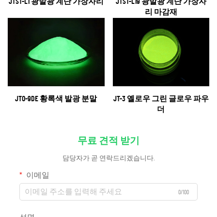
JTST-L1 광발광 계단 가장자리
JTST-L19 광발광 계단 가장자
리 마감재
JTO-9DE 황록색 발광 분말
JT-3 옐로우 그린 글로우 파우
더
무료 견적 받기
담당자가 곧 연락드리겠습니다.
이메일
0/100