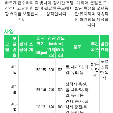
빠르게 흡수하여 즉
빛나며, 장시간 조명
계되어, 분말은 그
각적이고 선명한 발
이 필요한 용도에 이
발광 특성을 오랫동
광 효과를 보장합니
상적입니다.
안 유지하며 지속적
다.
인 화려함을 제공합
니다.
사양
입자
잔광 강도
모
크기
(mcd/
㎡
)
모
델
분자
소
주간
발광
용도
델
번
공식
재
외관
효과
10(최
60(최
D50(μm)
호
소)
소)
노르
밝은
JTO-
돌, 세라믹, 타
스름
150-155
800
135
노란
9A
일, 유리 등
한 녹
색
색
접착제 충전,
JTO-
135-140
740
130
돌, 세라믹, 타
9B
일, 유리 등
인쇄, 분사, 접
JTO-
110-115
620
100
착제 충전, 타
9C
일, 유리 등