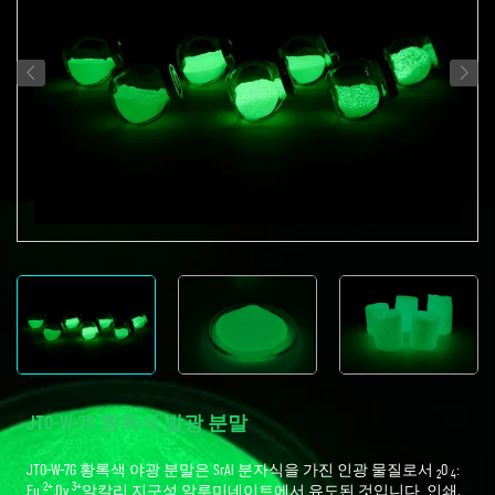
JTO-W-7G 황록색 발광 분말
JTO-W-7G 황록색 야광 분말은 SrAl 분자식을 가진 인광 물질로서
O
:
2
4
2+
3+
Eu
,Dy
알칼리 지구성 알루미네이트에서 유도된 것입니다. 인쇄,