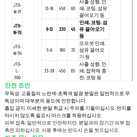
사출 성형, 인
JTO-
13-16
450
60
쇄, 코팅, 섬유
W-7F
끌어오기 등
인쇄, 코팅, 섬
JTO-
9-12
330
45
유 끌어오기
W-7G
등
오프셋 인쇄,
JTO-
5-6
180
25
섬유 끌어오
W-7H
기 등
JTO-
사출 성형, 인
L-
33-38
450
65
쇄, 접착제 충
300
전, 코팅 등
안전 조언
무독성: 고품질의 노란색-초록색 발광 분말은 일반적으로 무
독성이며 대부분의 용도에 안전합니다.
흡입 금지: 미세한 분말 취급 시 주의를 기울이십시오. 먼지를
마시지 않도록 필요시 마스크를 착용하십시오.
피부 접촉: 일반적으로 안전하지만, 분말과의 장기간 피부 접
촉은 피하십시오. 사용 후에는 반드시 손을 씻으십시오.