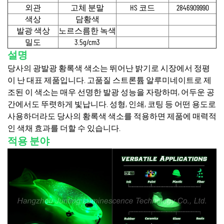
외관
고체 분말
HS 코드
2846909990
색상
담황색
발광 색상
노르스름한 녹색
밀도
3.5g/cm3
설명
당사의 광발광 황록색 색소는 뛰어난 밝기로 시장에서 정평
이 난 대표 제품입니다. 고품질 스트론튬 알루미네이트로 제
조된 이 색소는 매우 선명한 발광 성능을 자랑하며, 어두운 공
간에서도 뚜렷하게 빛납니다. 성형, 인쇄, 코팅 등 어떤 용도로
사용하더라도 당사의 황록색 색소를 적용하면 제품에 매력적
인 색채 효과를 더할 수 있습니다.
적용 분야