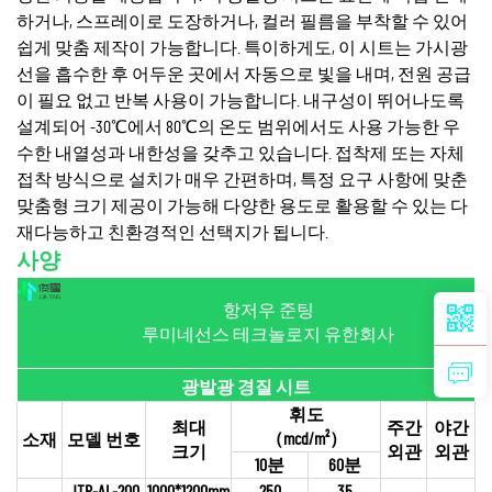
하거나, 스프레이로 도장하거나, 컬러 필름을 부착할 수 있어
쉽게 맞춤 제작이 가능합니다. 특이하게도, 이 시트는 가시광
선을 흡수한 후 어두운 곳에서 자동으로 빛을 내며, 전원 공급
이 필요 없고 반복 사용이 가능합니다. 내구성이 뛰어나도록
설계되어 -30℃에서 80℃의 온도 범위에서도 사용 가능한 우
수한 내열성과 내한성을 갖추고 있습니다. 접착제 또는 자체
접착 방식으로 설치가 매우 간편하며, 특정 요구 사항에 맞춘
맞춤형 크기 제공이 가능해 다양한 용도로 활용할 수 있는 다
재다능하고 친환경적인 선택지가 됩니다.
사양
항저우 준팅
루미네선스 테크놀로지 유한회사
광발광 경질 시트
휘도
최대
주간
야간
（mcd/m²）
소재
모델 번호
크기
외관
외관
10분
60분
JTP-AL-200
1000*1200mm
250
35