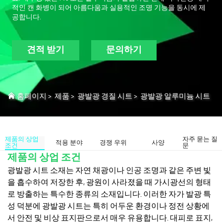
적인 캔 화병이 되어 아름다움과 실용적인 조명 기능을 동시에 제
공합니다.
견적 받기
문의하기
홈페이지
>
제품
>
광발광 경질 시트
>
광발광 알루미늄 시트
제품의 상업
자주 묻는 질
적용 분야
경쟁 우위
사양
조건
문
제품의 상업 조건
광발광 시트 소재는 자연 채광이나 인공 조명과 같은 주변 빛
을 흡수하여 저장한 후, 광원이 사라졌을 때 가시광선의 형태
로 방출하는 특수한 종류의 소재입니다. 이러한 자가 발광 특
성 덕분에 광발광 시트는 특히 어두운 환경이나 정전 상황에
서 안전 및 비상 표지판으로서 매우 유용합니다. 대피로 표지,