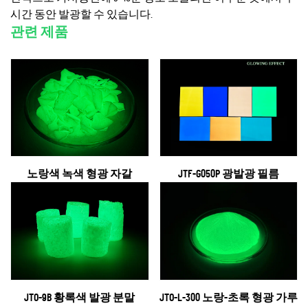
시간 동안 발광할 수 있습니다.
관련 제품
노랑색 녹색 형광 자갈
JTF-G050P 광발광 필름
JTO-9B 황록색 발광 분말
JTO-L-300 노랑-초록 형광 가루