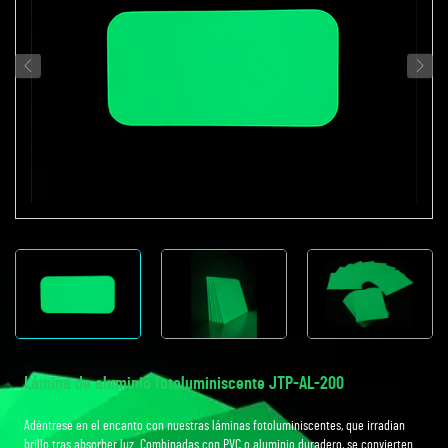
Lámina de aluminio fotoluminiscente JTP-AL-200
Adéntrese en el encanto con nuestras láminas fotoluminiscentes, que irradian
brillo tras absorber luz. Combinadas con PVC o aluminio duradero, se convierten