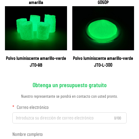
amarilla
G050P
Polvo luminiscente amarillo-verde
Polvo luminiscente amarillo-verde
JTO-9B
JTO-L-300
Obtenga un presupuesto gratuito
Nuestro representante se pondrá en contacto con usted pronto.
Correo electrónico
0/100
Nombre completo