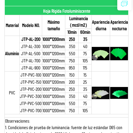
Hoja Rígida Fotoluminiscente
Luminancia
Máximo
Apariencia
Apariencia
（mcd/m2）
Material
Modelo NO.
tamaño
diurna
nocturna
10min
60min
JTP-AL-200
1000*1200mm
250
35
JTP-AL-300
1000*1200mm
350
40
Aluminio
JTP-AL-500
1000*1200mm
550
75
JTP-AL-700
1000*1200mm
750
105
JTP-AL-900
1000*1200mm
950
115
JTP-PVC-100
1000*1200mm
150
15
JTP-PVC-150
1000*1200mm
200
25
JTP-PVC-200
1000*1200mm
250
35
PVC
JTP-PVC-300
1000*1200mm
350
40
JTP-PVC-500
1000*1200mm
550
75
JTP-PVC-700
1000*1200mm
750
105
Observaciones:
1. Condiciones de prueba de luminancia: fuente de luz estándar D65 con