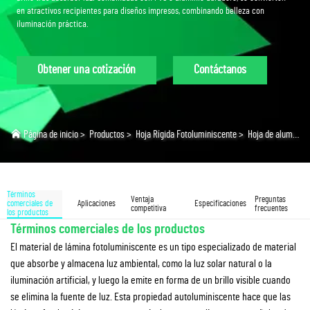
en atractivos recipientes para diseños impresos, combinando belleza con
iluminación práctica.
Obtener una cotización
Contáctanos
Página de inicio
>
Productos
>
Hoja Rígida Fotoluminiscente
>
Hoja de aluminio fotoluminiscente
Términos
Ventaja
Preguntas
comerciales de
Aplicaciones
Especificaciones
competitiva
frecuentes
los productos
Términos comerciales de los productos
El material de lámina fotoluminiscente es un tipo especializado de material
que absorbe y almacena luz ambiental, como la luz solar natural o la
iluminación artificial, y luego la emite en forma de un brillo visible cuando
se elimina la fuente de luz. Esta propiedad autoluminiscente hace que las